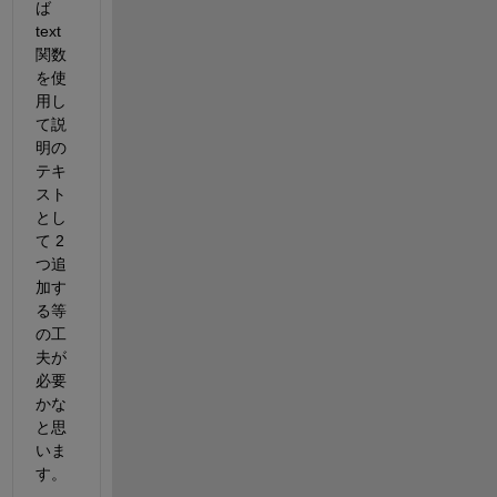
ば 
text 
関数
を使
用し
て説
明の
テキ
スト
とし
て 2 
つ追
加す
る等
の工
夫が
必要
かな
と思
いま
す。