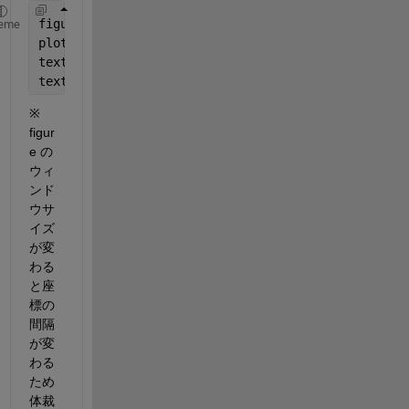
figure
eme
plot((1:10).^2)
text(0.01,50,
'2000'
,
'Color'
,[1 0 0],
'Rotation'
,90,
text(0.3,50,
'1000'
,
'Color'
,[0 0 1],
'Rotation'
,90,
'
※ 
figur
e の
ウィ
ンド
ウサ
イズ
が変
わる
と座
標の
間隔
が変
わる
ため
体裁