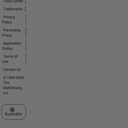
Trust Center
Trademarks
Privacy
Policy
Preventing
Piracy
Application
Status
Terms of
Use
Contact Us
© 1994-2026
The
MathWorks,
Inc.
Select a Web Site
Australia