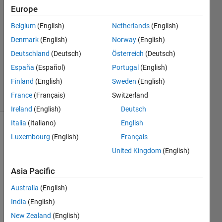
Europe
Ryosuke
Takahashi
Belgium
(English)
Netherlands
(English)
6 Apr
Denmark
(English)
Norway
(English)
2020
1 Answer
Deutschland
(Deutsch)
Österreich
(Deutsch)
Updated
España
(Español)
Portugal
(English)
8 Apr 2020
Finland
(English)
Sweden
(English)
15 Views
France
(Français)
Switzerland
(30 days)
Ireland
(English)
Deutsch
Italia
(Italiano)
English
Luxembourg
(English)
Français
United Kingdom
(English)
Asia Pacific
y軸ラ
Australia
(English)
ベル
India
(English)
の1段
目を
New Zealand
(English)