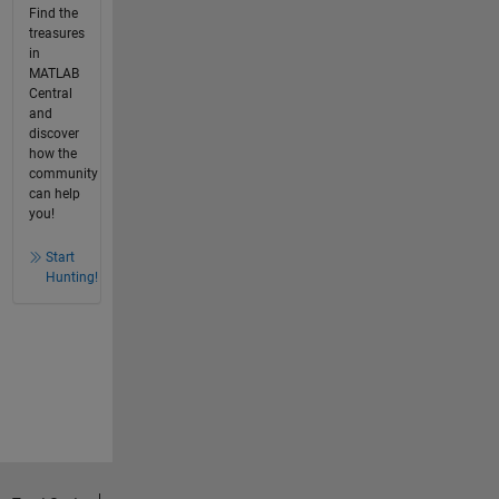
Find the
treasures
in
MATLAB
Central
and
discover
how the
community
can help
you!
Start
Hunting!