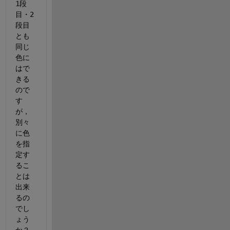
1段
目・2
段目
とも
同じ
色に
はで
きる
ので
す
が，
別々
に色
を指
定す
るこ
とは
出来
るの
でし
ょう