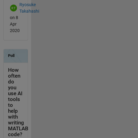
Ryosuke
Takahashi
on 8
Apr
2020