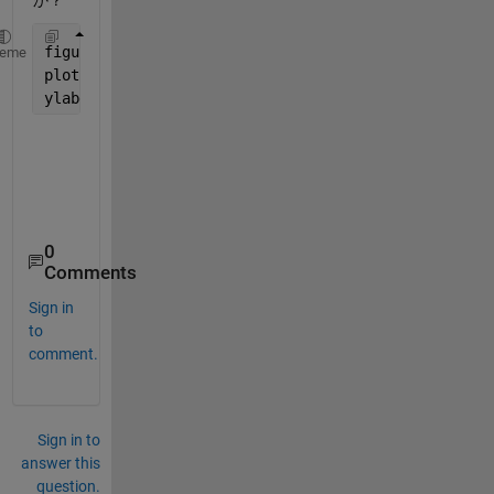
か？
figure
heme
plot((1:10).^2)
ylabel({2000;1000})
0
Comments
Sign in
to
comment.
Sign in to
answer this
question.