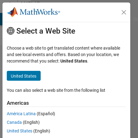
Skip to content
MATLAB
Answers
MATLAB Answers
File Exchange
Cody
AI Chat Playground
Di
Select a Web Site
Choose a web site to get translated content where available
y軸ラ
and see local events and offers. Based on your location, we
recommend that you select:
United States
.
ベルの
1段目
United States
と​2段
目で色
You can also select a web site from the following list
を変更
Americas
する​方
América Latina
(Español)
法につ
Canada
(English)
いて
United States
(English)