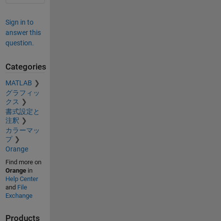
Sign in to
answer this
question.
Categories
MATLAB
グラフィッ
クス
書式設定と
注釈
カラーマッ
プ
Orange
Find more on
Orange
in
Help Center
and
File
Exchange
Products