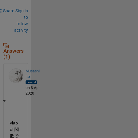
Share
Sign in
to
follow
activity
Answers
(1)
Musashi
Ito
on 8 Apr
2020
ylab
el 関
数で