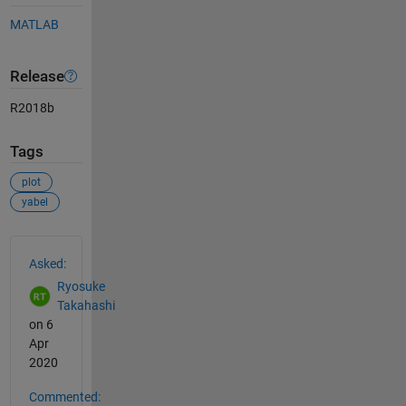
MATLAB
Release
R2018b
Tags
plot
yabel
See Also
Asked:
Ryosuke
Takahashi
on 6
Apr
2020
Commented: