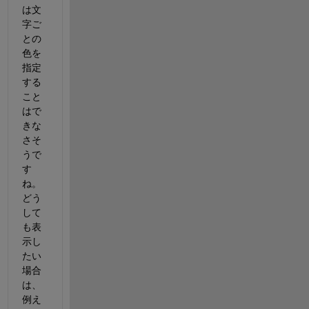
は文
字ご
との
色を
指定
する
こと
はで
きな
さそ
うで
す
ね。
どう
して
も表
示し
たい
場合
は、
例え