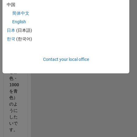
赤
中国
色，2
简体中文
段目
を青
English
色
日本
(日本語)
（例
한국
(한국어)
のコ
ード
です
と，
Contact your local office
2000
を赤
色・
1000
を青
色）
のよ
うに
した
いで
す。