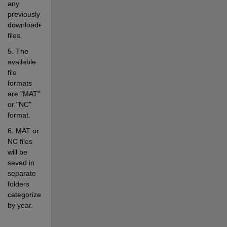
any 
previously 
downloaded 
files.
5. The 
available 
file 
formats 
are "MAT" 
or "NC" 
format.
6. MAT or 
NC files 
will be 
saved in 
separate 
folders 
categorized 
by year.