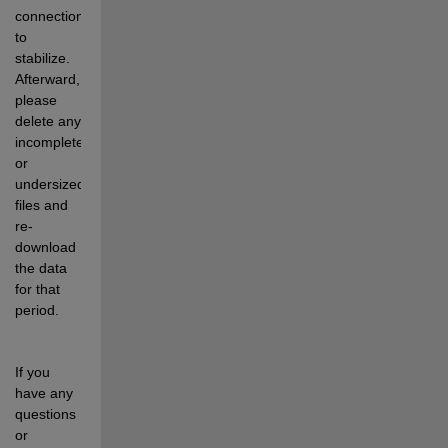
connection 
to 
stabilize. 
Afterward, 
please 
delete any 
incomplete 
or 
undersized 
files and 
re-
download 
the data 
for that 
period.
If you 
have any 
questions 
or 