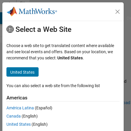
Skip to content
File
Exchange
MATLAB Answers
File Exchange
Cody
AI Chat Playground
Di
Select a Web Site
Choose a web site to get translated content where available
HYCOM Download
and see local events and offers. Based on your location, we
recommend that you select:
United States
.
(HYCOM GOFS 3.1)
United States
Download HYCOM data with specific Period, Area, Depth, and
You can also select a web site from the following list
temporal resolution.
https://github.com/kamanberr/Ocean-Data-
Americas
Download/tree/main/HYCOM%20GOFS%203.1%20Download
América Latina
(Español)
Jiuk Hwang
Version 1.5.1
(18.9 KB)
131 Downloads
Canada
(English)
5.00/5
(5)
8 Jul 2026
United States
(English)