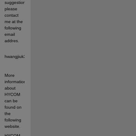
suggestions, 
please 
contact 
me at the 
following 
email 
addres.
hwangjiuk34@gmail.com
More 
information 
about 
HYCOM 
can be 
found on 
the 
following 
website.
HYCOM 