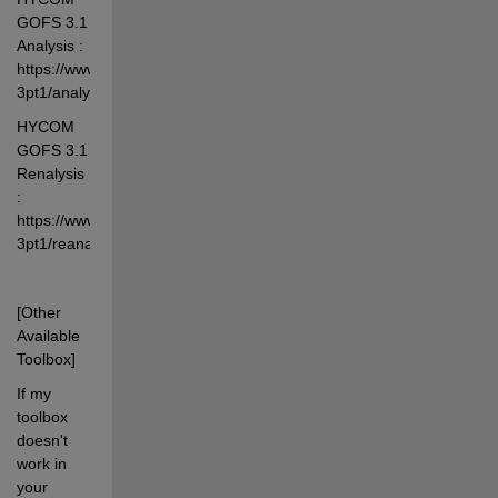
GOFS 3.1 
Analysis :   
https://www.hycom.org/dataserver/gofs-
3pt1/analysis
HYCOM 
GOFS 3.1 
Renalysis 
:  
https://www.hycom.org/dataserver/gofs-
3pt1/reanalysis
[Other 
Available 
Toolbox]
If my 
toolbox 
doesn't 
work in 
your 