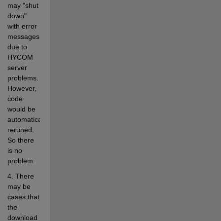
may "shut 
down" 
with error 
messages 
due to 
HYCOM 
server 
problems. 
However, 
code 
would be 
automatically 
reruned. 
So there 
is no 
problem. 
4. There 
may be 
cases that 
the 
download 