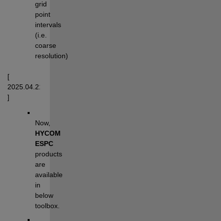
grid 
point 
intervals 
(i.e. 
coarse 
resolution)
[ 
2025.04.21 
] 
Now, 
HYCOM 
ESPC 
products 
are 
available 
in 
below 
toolbox.