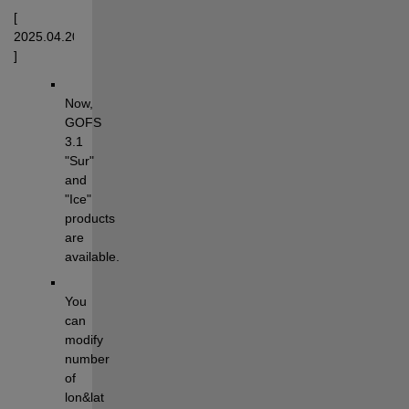
[ 
2025.04.20 
] 
Now, 
GOFS 
3.1 
"Sur" 
and 
"Ice" 
products 
are 
available.
You 
can 
modify 
number 
of 
lon&lat 