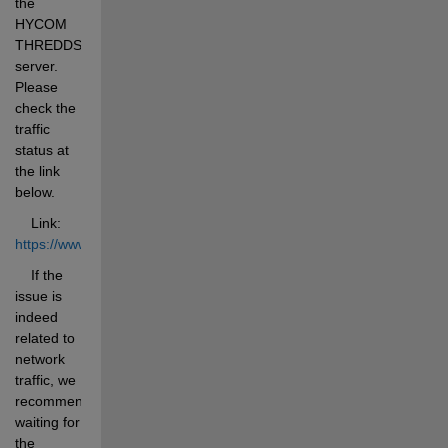
the 
HYCOM 
THREDDS 
server. 
Please 
check the 
traffic 
status at 
the link 
below. 
    Link: 
https://www.hycom.org/tools/status
    If the 
issue is 
indeed 
related to 
network 
traffic, we 
recommend 
waiting for 
the 