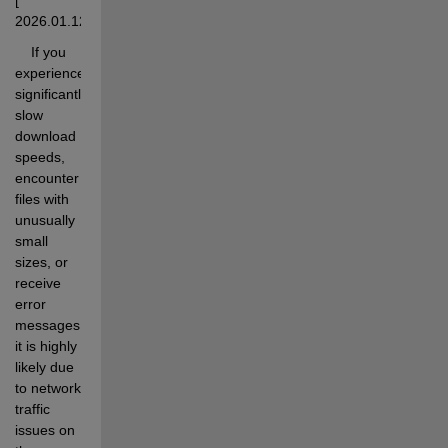
2026.01.12]
    If you 
experience 
significantly 
slow 
download 
speeds, 
encounter 
files with 
unusually 
small 
sizes, or 
receive 
error 
messages, 
it is highly 
likely due 
to network 
traffic 
issues on 