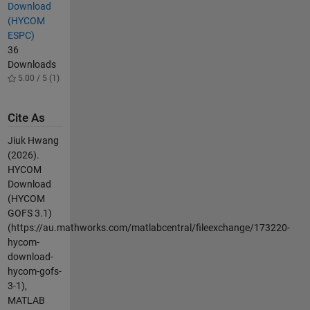
Download
(HYCOM
ESPC)
36
Downloads
5.00 / 5 (1)
Cite As
Jiuk Hwang
(2026).
HYCOM
Download
(HYCOM
GOFS 3.1)
(https://au.mathworks.com/matlabcentral/fileexchange/173220-
hycom-
download-
hycom-gofs-
3-1),
MATLAB