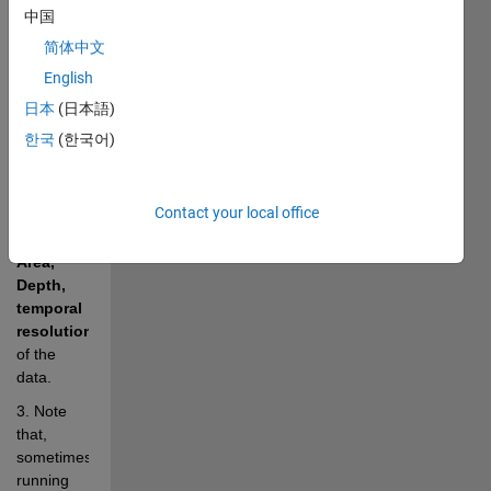
中国
download 
HYCOM 
简体中文
GOFS 3.1 
English
outputs 
日本
(日本語)
with this 
code.
한국
(한국어)
2. You 
can set 
Contact your local office
the 
Period, 
Area, 
Depth, 
temporal 
resolution
of the 
data. 
3. Note 
that, 
sometimes 
running 