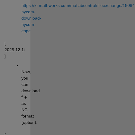
https://kr.mathworks.com/matlabcentral/fileexchange/18084
hycom-
download-
hycom-
espc
[ 
2025.12.10 
] 
Now, 
you 
can 
download 
file 
as 
NC 
format 
(option).
[ 