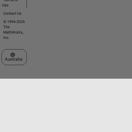
Use
Contact Us
© 1994-2026
The
MathWorks,
Inc.
Select a Web Site
Australia