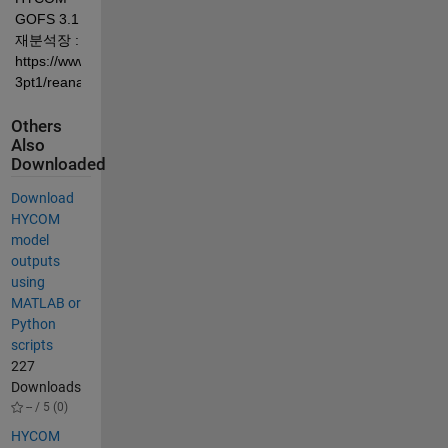
GOFS 3.1 
재분석장 :  
https://www.hycom.org/dataserver/gofs-
3pt1/reanalysis
Others
Also
Downloaded
Download
HYCOM
model
outputs
using
MATLAB or
Python
scripts
227
Downloads
-- / 5 (0)
HYCOM