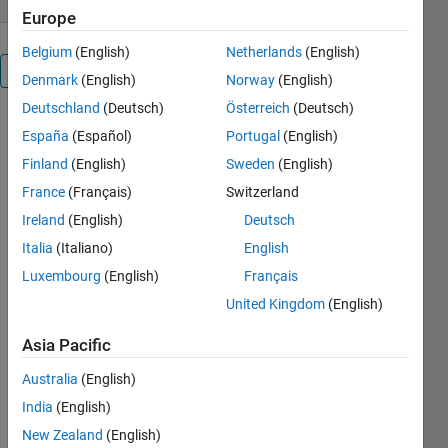
Europe
Belgium
(English)
Netherlands
(English)
Overview
Denmark
(English)
Norway
(English)
Deutschland
(Deutsch)
Österreich
(Deutsch)
España
(Español)
Portugal
(English)
MATL
Finland
(English)
Sweden
(English)
AB 
Script 
France
(Français)
Switzerland
for 
Ireland
(English)
Deutsch
downl
oad 
Italia
(Italiano)
English
HYCO
Luxembourg
(English)
Français
M 
United Kingdom
(English)
GOFS 
3.1 
Asia Pacific
output
s
Australia
(English)
India
(English)
1. You 
New Zealand
(English)
can 