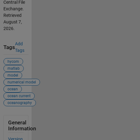
Central File
Exchange.
Retrieved
August 7,
2026
.
Add
Tags
Tags
hycom
matlab
model
numerical model
ocean
ocean current
oceanography
General
Information
Version