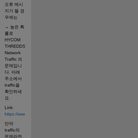
오류 메시
지가 뜰 경
우에는
→ 높은 확
률로 
HYCOM 
THREDDS 
Network 
Traffic 의 
문제입니
다. 아래 
주소에서 
traffic을 
확인하세
요. 
Link: 
https://www.hycom.org/tools/status
만약 
traffic의 
문제라면, 