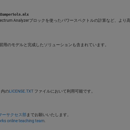
gDamperSoln.mlx
ectrum Analyzerブロックを使ったパワースペクトルの計算など、より
ル。演習用のモデルと完成したソリューションも含まれています。
リ内の
LICENSE.TXT
ファイルにおいて利用可能です。
カスタマーサクセス部
までお願いいたします。
ks online teaching team
.