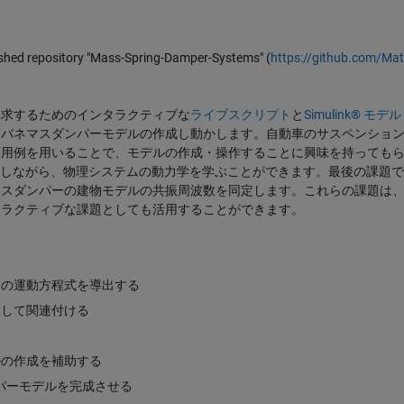
lished repository "Mass-Spring-Damper-Systems" (
https://github.com/Ma
探求するためのインタラクティブな
ライブスクリプト
と
Simulink® モデル
、バネマスダンパーモデルの作成し動かします。自動車のサスペンショ
応用例を用いることで、モデルの作成・操作することに興味を持っても
を使用しながら、物理システムの動力学を学ぶことができます。最後の課題
マスダンパーの建物モデルの共振周波数を同定します。これらの課題は
タラクティブな課題としても活用することができます。
ムの運動方程式を導出する
として関連付ける
nkモデルの作成を補助する
ダンパーモデルを完成させる