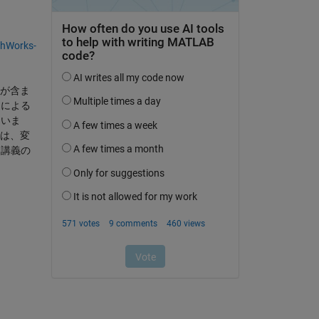
thWorks-
が含ま
ンによる
らいま
では、変
、講義の