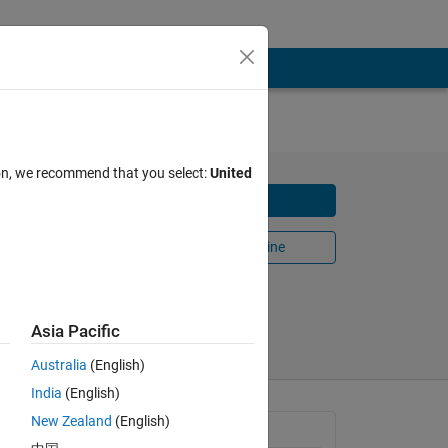
ion, we recommend that you select:
United
Download
Open in MATLAB Online
nloads
Share
Follow
Asia Pacific
Australia
(English)
India
(English)
New Zealand
(English)
General Information