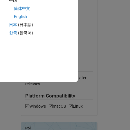
中国
Version 1.1
(7.1 MB)
简体中文
View License on GitHub
English
日本
(日本語)
Requires
한국
(한국어)
MATLAB
Simulink
Symbolic Math Toolbox
MATLAB Release
Compatibility
Compatible with R2020b and later
releases
Platform Compatibility
Windows
macOS
Linux