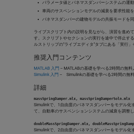
パラメータ値とバネマスダンパーシステムの運
車両のサスペンションモデルの減衰を要求性能
バネマスダンパーの建物モデルの共振モードを
ライブスクリプト内の説明を見ながら、演習を進めて
す。スクリプトやセクションの実行を途中で停止する
ルストリップの"ライブエディタ"タブにある「実行
推奨入門コンテンツ
MATLAB 入門
– MATLABの基礎を学べる2時間の無
Simulink 入門
– Simulinkの基礎を学べる2時間の
詳細
massSpringDamper.mlx, massSpringDamperSoln.mlx
Simulinkで、1自由度のバネマスダンパーをモ
て、自動車のサスペンションシステムの減衰を調整
doubleMassSpringDamper.mlx, doubleMassSpringDam
Simulinkで、2自由度のバネマスダンパーをモ