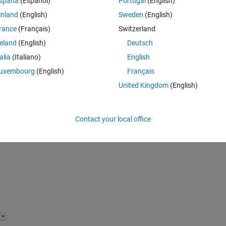
spaña
(Español)
Portugal
(English)
inland
(English)
Sweden
(English)
rance
(Français)
Switzerland
reland
(English)
Deutsch
talia
(Italiano)
English
可能
uxembourg
(English)
Français
United Kingdom
(English)
Contact your local office