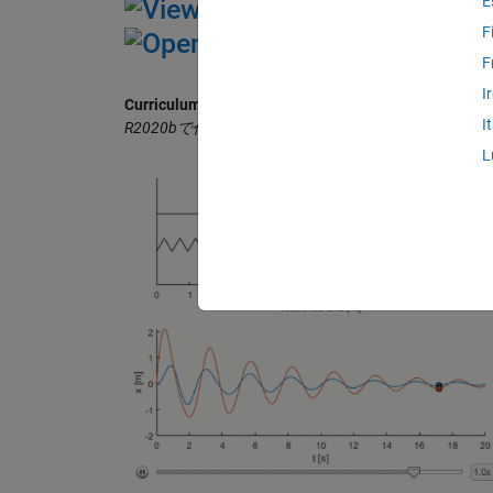
E
F
F
I
Curriculum Module
I
R2020bで作成。R2020b以降のバージョンでも使用
L