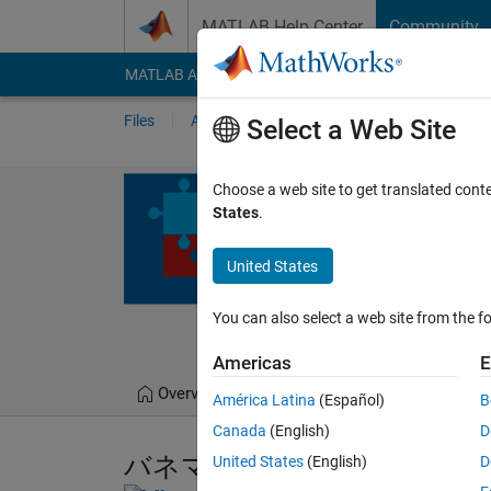
Skip to content
MATLAB Help Center
Community
MATLAB Answers
File Exchange
Cody
AI Cha
Files
Authors
My File Exchange
Publis
Select a Web Site
Mass-Spring
Choose a web site to get translated cont
States
.
Japanese version of pu
https://github.com/
United States
MathWorks Educato
You can also select a web site from the fo
0.00/5
(0)
30 Jul 202
Americas
E
Overview
Files
Version History
América Latina
(Español)
B
Canada
(English)
D
バネマスダンパーシステム
United States
(English)
D