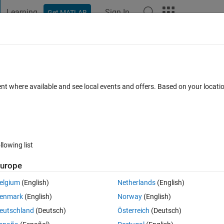
Learning
Sign In
Get MATLAB
t Playground
Discussions
Contests
Blogs
Post
More
h
About
-Damper Systems (日本語版)
ent where available and see local events and offers. Based on your locat
blished repository Mass-Spring-Damper-systems"
MathWorks-Teaching-Resources/Mass-Spring-Damper-Systems
r Content Development Team
Version 1.1
(7.1 MB)
290 Dow
llowing list
1
urope
Reviews
(0)
Discussions
(0)
elgium
(English)
Netherlands
(English)
enmark
(English)
Norway
(English)
eutschland
(Deutsch)
Österreich
(Deutsch)