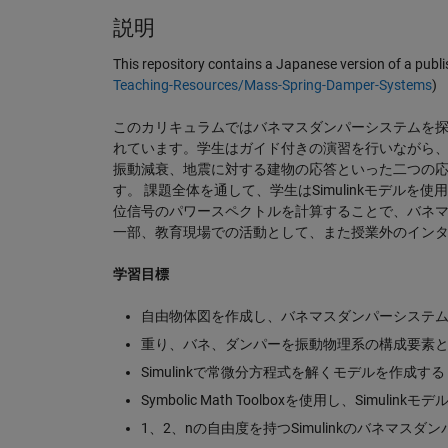
説明
This repository contains a Japanese version of a pub
Teaching-Resources/Mass-Spring-Damper-Systems
)
このカリキュラムではバネマスダンパーシステムを
れています。学生はガイド付きの演習を行いながら
振動減衰、地震に対する建物の応答といった二つの
す。 課題全体を通して、学生はSimulinkモデル
位信号のパワースペクトルを計算することで、バネ
一部、教育現場での活動として、また授業外のイン
学習目標
自由物体図を作成し、バネマスダンパーシステ
重り、バネ、ダンパーを振動物理系の構成要素
Simulinkで常微分方程式を解くモデルを作成する
Symbolic Math Toolboxを使用し、Simuli
1、2、nの自由度を持つSimulinkのバネマス