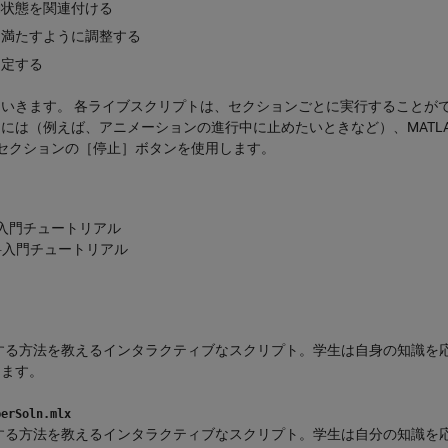
動状態を関連付ける
を満たすように調整する
同定する
いきます。 各ライブスクリプトは、セクションごとに実行することが
には（例えば、アニメーションの進行中に止めたいときなど）、MATLA
」セクションの［停止］ボタンを使用します。
料入門チュートリアル
無料入門チュートリアル
デル化する方法を教えるインタラクティブなスクリプト。学生は自身の知識を
します。
perSoln.mlx
デル化する方法を教えるインタラクティブなスクリプト。学生は自分の知識を