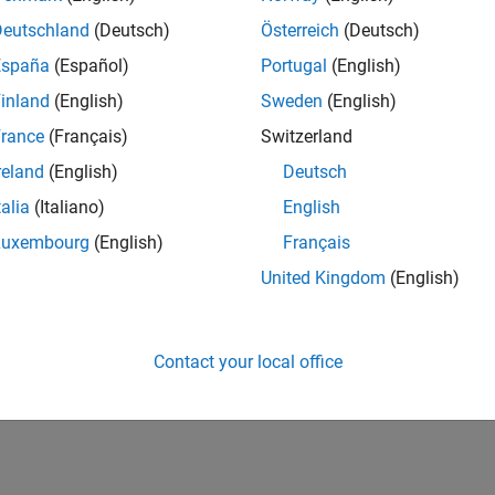
Deutschland
(Deutsch)
Österreich
(Deutsch)
España
(Español)
Portugal
(English)
inland
(English)
Sweden
(English)
rance
(Français)
Switzerland
reland
(English)
Deutsch
talia
(Italiano)
English
Luxembourg
(English)
Français
United Kingdom
(English)
Contact your local office