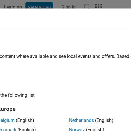
Learning
Sign In
Get MATLAB
e
y
 content where available and see local events and offers. Base
the following list
Europe
Belgium
(English)
Netherlands
(English)
Denmark
(English)
Norway
(English)