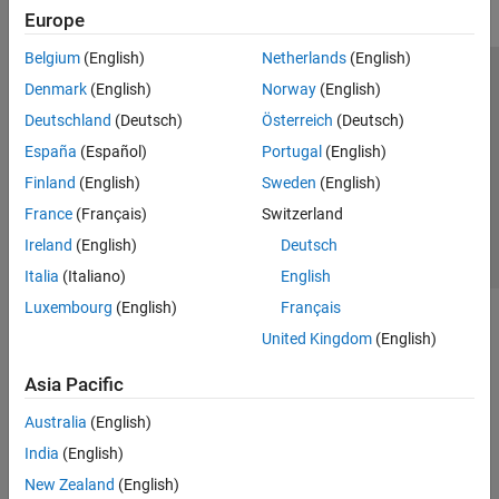
Europe
Belgium
(English)
Netherlands
(English)
Trust Center
Trademarks
Privacy Policy
Preventing Piracy
Denmark
(English)
Norway
(English)
Application Status
Contact Us
Deutschland
(Deutsch)
Österreich
(Deutsch)
© 1994-2026 The MathWorks, Inc.
España
(Español)
Portugal
(English)
Finland
(English)
Sweden
(English)
Select a Web Si
Australia
France
(Français)
Switzerland
Ireland
(English)
Deutsch
Italia
(Italiano)
English
Luxembourg
(English)
Français
United Kingdom
(English)
Asia Pacific
Australia
(English)
India
(English)
New Zealand
(English)