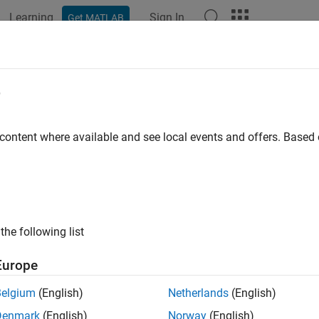
Learning
Sign In
Get MATLAB
e
y
 content where available and see local events and offers. Base
the following list
Europe
Belgium
(English)
Netherlands
(English)
Denmark
(English)
Norway
(English)