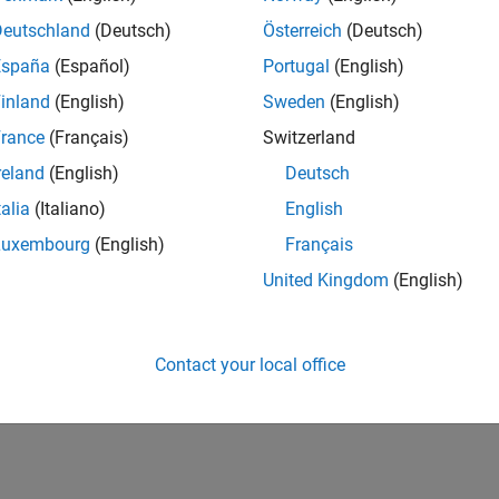
Deutschland
(Deutsch)
Österreich
(Deutsch)
España
(Español)
Portugal
(English)
inland
(English)
Sweden
(English)
rance
(Français)
Switzerland
reland
(English)
Deutsch
talia
(Italiano)
English
Luxembourg
(English)
Français
United Kingdom
(English)
Contact your local office