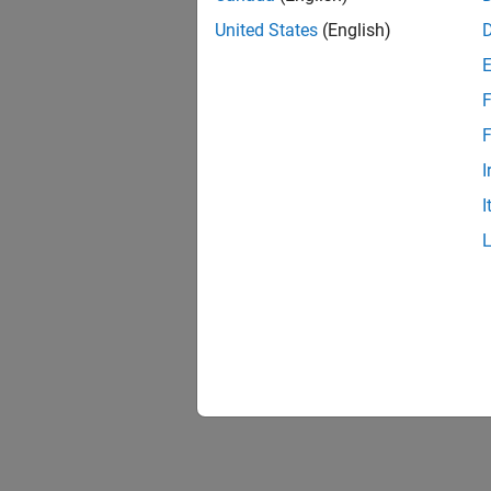
United States
(English)
F
F
I
I