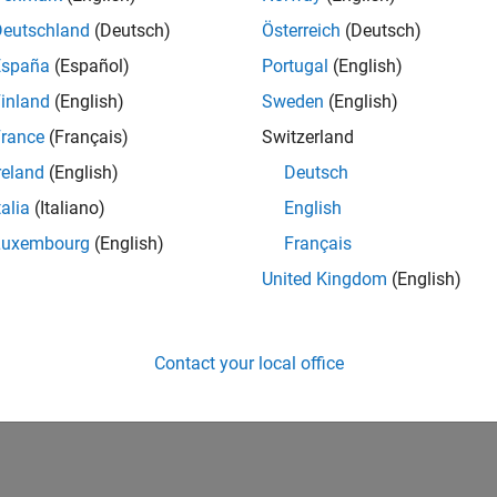
Deutschland
(Deutsch)
Österreich
(Deutsch)
España
(Español)
Portugal
(English)
inland
(English)
Sweden
(English)
rance
(Français)
Switzerland
reland
(English)
Deutsch
talia
(Italiano)
English
Luxembourg
(English)
Français
United Kingdom
(English)
Contact your local office