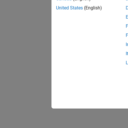
United States
(English)
F
F
I
I