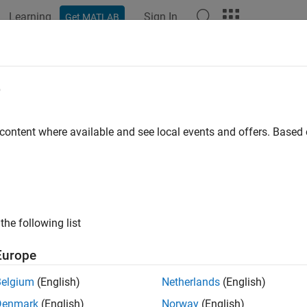
Learning
Sign In
Get MATLAB
e
 content where available and see local events and offers. Base
the following list
Europe
Belgium
(English)
Netherlands
(English)
Denmark
(English)
Norway
(English)