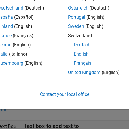
adds a paragraph to a text box.
= add(
,
)
textBox
content
Deutschland
(Deutsch)
Österreich
(Deutsch)
España
(Español)
Portugal
(English)
adds multiple paragraphs to a text box.
,
)
xtBox
contents
inland
(English)
Sweden
(English)
e
rance
(Français)
Switzerland
reland
(English)
Deutsch
mples
talia
(Italiano)
English
all
Luxembourg
(English)
Français
United Kingdom
(English)
dd Text to Text Box
Contact your local office
t Arguments
all
—
Text box to add text to
extBox