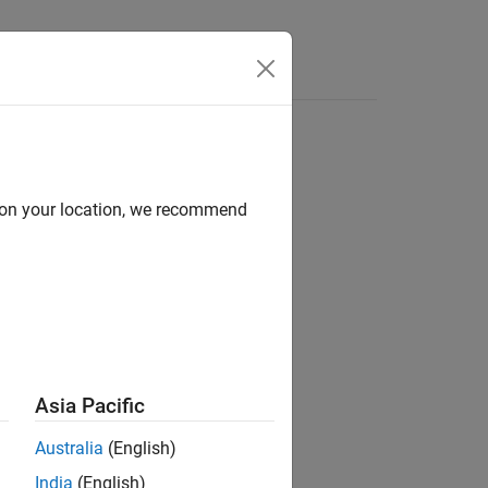
Videos
Answers
d on your location, we recommend
Asia Pacific
Australia
(English)
India
(English)