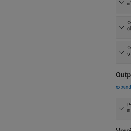
m
c
c
c
s
Outp
expand 
p
m