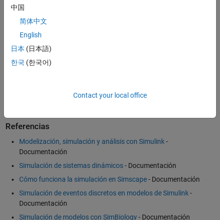
®
simulación de sistemas biológicos, véase
SimBiology
.
中国
简体中文
English
Ejemplos y demostraciones
日本
(日本語)
Tutoriales de SimBiology: Creación de un modelo: ecuaciones
한국
(한국어)
diferenciales
(8:25)
- Vídeo
Gulfstream Aerospace desarrolla simulador Pilot-in-the-Loop
-
Caso práctico
Contact your local office
Referencias
Modelización, simulación y análisis con Simulink
-
Documentación
Simulación de sistemas dinámicos
- Documentación
Cómo funciona la simulación en Simscape
- Documentación
Simulación de eventos discretos en modelos de Simulink
-
Documentación
Simulación de modelos con SimBiology
- Documentación