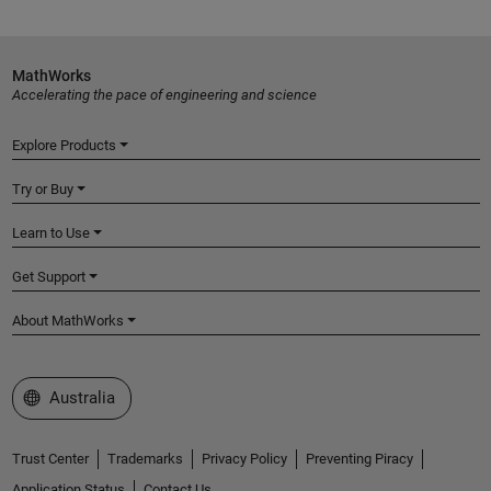
MathWorks
Accelerating the pace of engineering and science
Explore Products
Try or Buy
Learn to Use
Get Support
About MathWorks
Select a Web Site
Australia
Trust Center
Trademarks
Privacy Policy
Preventing Piracy
Application Status
Contact Us