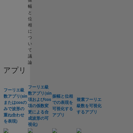
振
幅
と
位
相
に
つ
い
て
議
論
アプリ
フーリエ級
フーリエ級
数アプリ(sin
数アプリ(sin
振幅と位相
項およびcos
複素フーリエ
またはcosの
での表現を
項の係数変
級数を可視化
みで波形の
可視化する
更による合
するアプリ
重ね合わせ
アプリ
成波形の可
を表現)
視化)