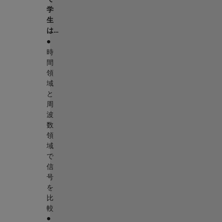
学
生
は…
∙
時
間
領
域
と
周
波
数
領
域
で
信
号
を
比
較
∙