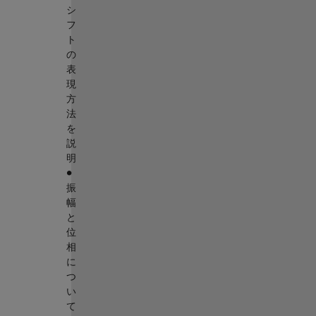
シ
フ
ト
の
表
現
方
法
を
説
明
∙
振
幅
と
位
相
に
つ
い
て