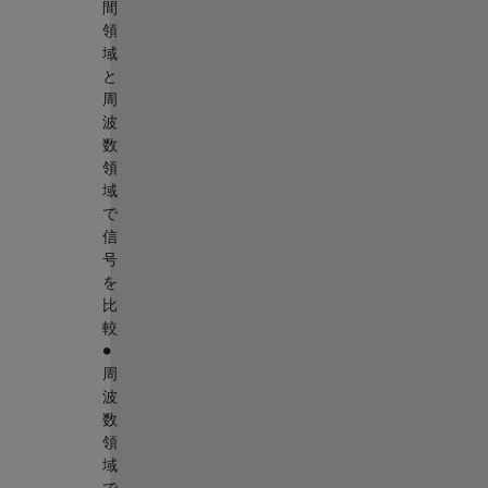
間
領
域
と
周
波
数
領
域
で
信
号
を
比
較
∙
周
波
数
領
域
で