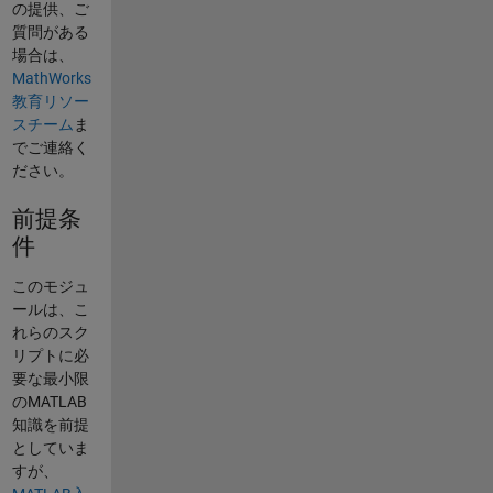
の提供、ご
質問がある
場合は、
MathWorks
教育リソー
スチーム
ま
でご連絡く
ださい。
前提条
件
このモジュ
ールは、こ
れらのスク
リプトに必
要な最小限
のMATLAB
知識を前提
としていま
すが、