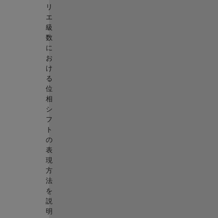
リ
エ
級
数
に
お
け
る
位
相
シ
フ
ト
の
表
現
方
法
を
説
明
∙