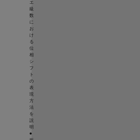
エ
級
数
に
お
け
る
位
相
シ
フ
ト
の
表
現
方
法
を
説
明
∙