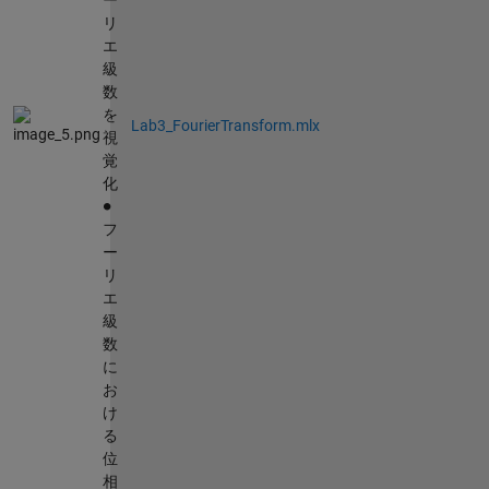
ー
リ
エ
級
数
を
Lab3_FourierTransform.mlx
視
覚
化
∙
フ
ー
リ
エ
級
数
に
お
け
る
位
相