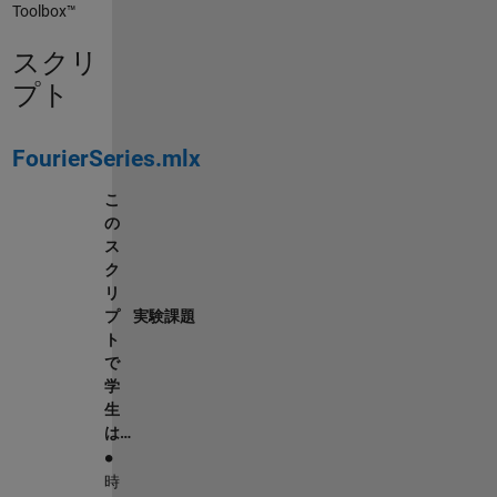
Toolbox™
スクリ
プト
FourierSeries.mlx
こ
の
ス
ク
リ
プ
実験課題
ト
で
学
生
は…
∙
時