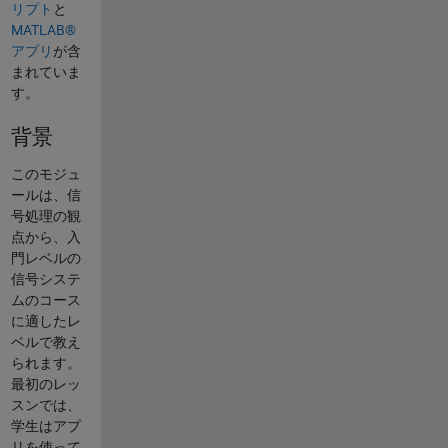
リプト
と
MATLAB®
アプリ
が含
まれていま
す。
背景
このモジュ
ールは、信
号処理の観
点から、入
門レベルの
信号システ
ムのコース
に適したレ
ベルで教え
られます。
最初のレッ
スンでは、
学生はアプ
リを使って