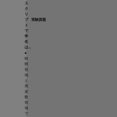
ス
ク
リ
プ
実験課題
ト
で
学
生
は…
∙
時
間
領
域
と
周
波
数
領
域
で