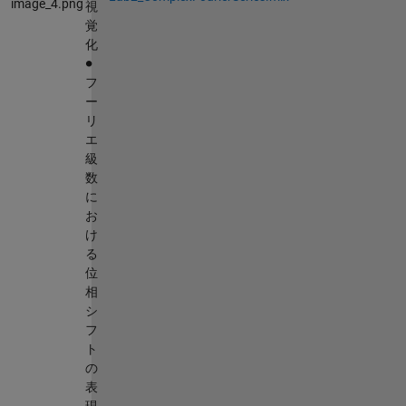
視
覚
化
∙
フ
ー
リ
エ
級
数
に
お
け
る
位
相
シ
フ
ト
の
表