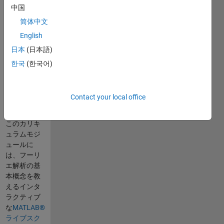
中国
Created with
简体中文
R2021b.
English
Compatible
日本
(日本語)
with R2024a
and later
한국
(한국어)
releases.
情報
Contact your local office
このカリキ
ュラムモジ
ュールに
は、フーリ
エ解析の基
本概念を教
えるインタ
ラクティブ
な
MATLAB®
ライブスク