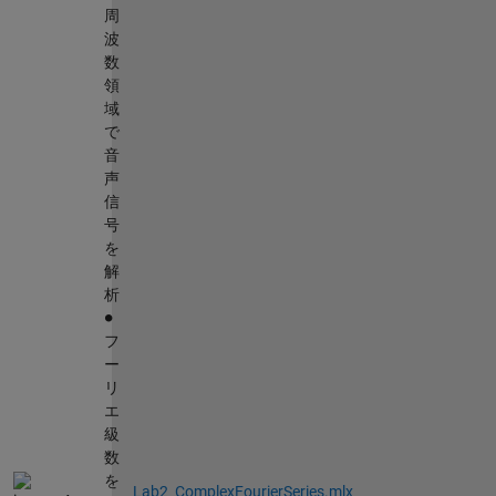
周
波
数
領
域
で
音
声
信
号
を
解
析
∙
フ
ー
リ
エ
級
数
を
Lab2_ComplexFourierSeries.mlx