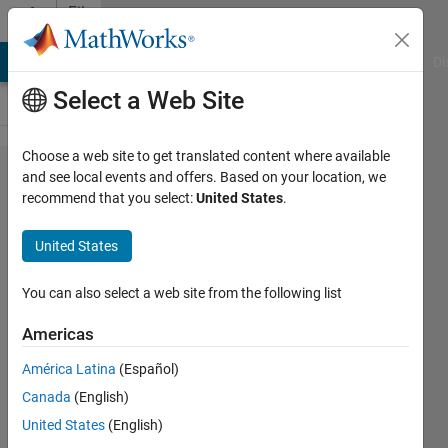
Skip to content
File
Exchange
MATLAB Answers
File Exchange
Cody
AI Chat Playground
Di
Select a Web Site
Choose a web site to get translated content where available
フーリエ
and see local events and offers. Based on your location, we
recommend that you select:
United States
.
解析
United States
フーリエ解析
You can also select a web site from the following list
https://github.com/MathWorks-
Teaching-Resources/Fourier-
Americas
Analysis_jp
América Latina
(Español)
MathWorks Educator Content
Canada
(English)
Development Team
United States
(English)
Version 1.0.0
(12.4 MB)