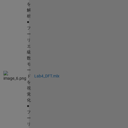
を
解
析
∙
フ
ー
リ
エ
級
数
モ
ー
ド
Lab4_DFT.mlx
を
視
覚
化
∙
フ
ー
リ