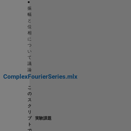
振
幅
と
位
相
に
つ
い
て
議
論
ComplexFourierSeries.mlx
こ
の
ス
ク
リ
プ
実験課題
ト
で