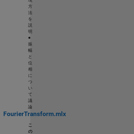
現
方
法
を
説
明
∙
振
幅
と
位
相
に
つ
い
て
議
論
FourierTransform.mlx
こ
の