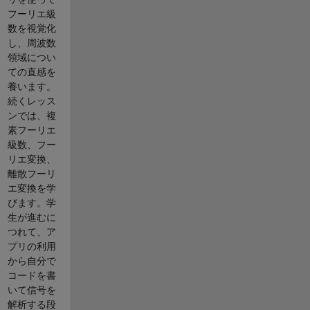
フーリエ級
数を視覚化
し、周波数
領域につい
ての直感を
養います。
続くレッス
ンでは、複
素フーリエ
級数、フー
リエ変換、
離散フーリ
エ変換を学
びます。学
生が進むに
つれて、ア
プリの利用
から自分で
コードを書
いて信号を
解析する段