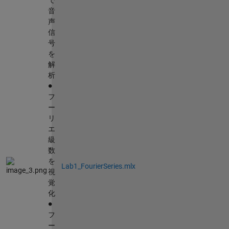
音
声
信
号
を
解
析
∙
フ
ー
リ
エ
級
数
を
Lab1_FourierSeries.mlx
視
覚
化
∙
フ
ー