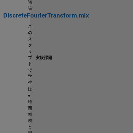
議
論
DiscreteFourierTransform.mlx
こ
の
ス
ク
リ
プ
実験課題
ト
で
学
生
は…
∙
時
間
領
域
と