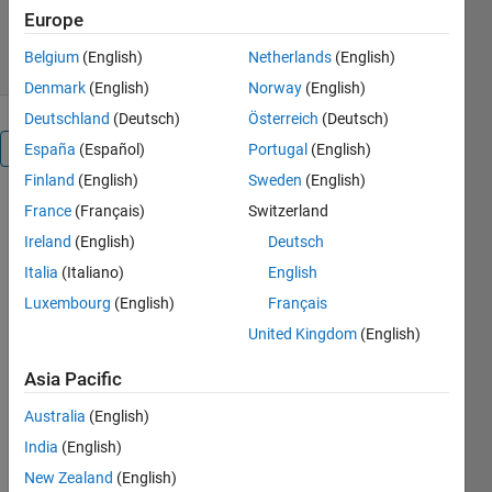
36 Downloads
0.00/5
(0)
Europe
8 May 2026
Belgium
(English)
Netherlands
(English)
Denmark
(English)
Norway
(English)
Deutschland
(Deutsch)
Österreich
(Deutsch)
Overview
España
(Español)
Portugal
(English)
Finland
(English)
Sweden
(English)
France
(Français)
Switzerland
フーリ
Ireland
(English)
Deutsch
エ解析
Italia
(Italiano)
English
Luxembourg
(English)
Français
United Kingdom
(English)
or
Asia Pacific
Australia
(English)
India
(English)
Curriculum
New Zealand
(English)
Module