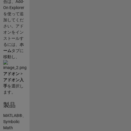
合は、Add-
On Explorer
を使って追
加してくだ
さい。アド
オンをイン
ストールす
るには、
ホ
ーム
タブに
移動し、
アドオン
>
アドオン入
手
を選択し
ます。
製品
MATLAB®、
Symbolic
Math