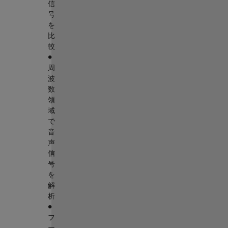
信
号
を
比
較
∙
周
波
数
領
域
で
音
声
信
号
を
解
析
∙
フ