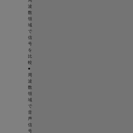
周
波
数
領
域
で
信
号
を
比
較
∙
周
波
数
領
域
で
音
声
信
号