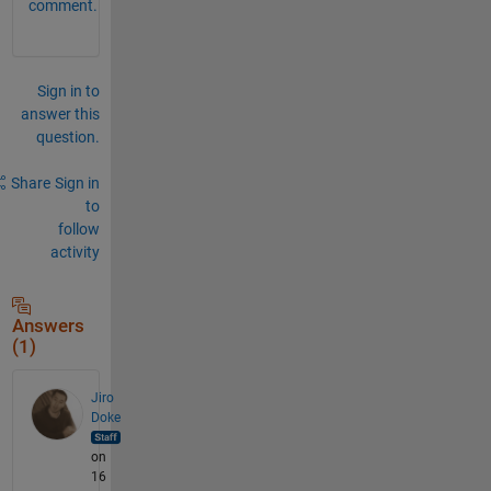
comment.
Sign in to
answer this
question.
Share
Sign in
to
follow
activity
Answers
(1)
Jiro
Doke
on
16