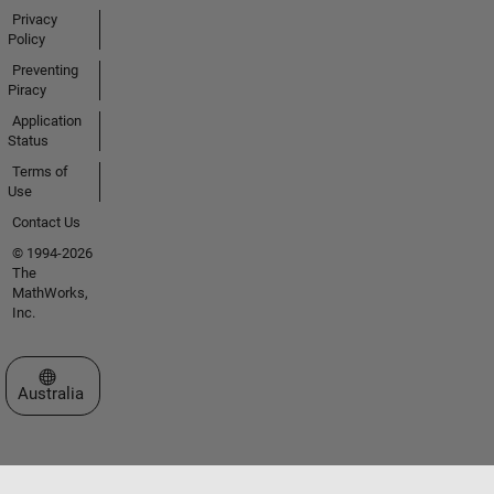
Privacy
Policy
Preventing
Piracy
Application
Status
Terms of
Use
Contact Us
© 1994-2026
The
MathWorks,
Inc.
Select a Web Site
Australia