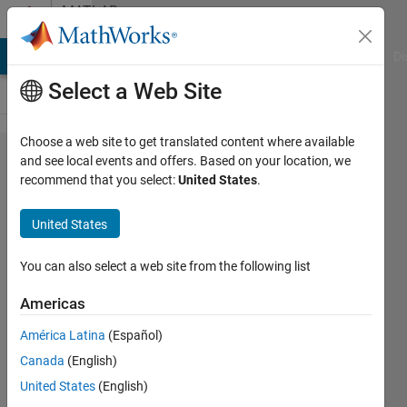
Skip to content
MATLAB
Answers
MATLAB Answers
File Exchange
Cody
AI Chat Playground
Di
Select a Web Site
Choose a web site to get translated content where available
MATLAB
and see local events and offers. Based on your location, we
recommend that you select:
United States
.
からEx​
celファ
United States
イルを
開く​。
You can also select a web site from the following list
ただ
Americas
し、フ
América Latina
(Español)
ァイル
Canada
(English)
が​開か
United States
(English)
れてい