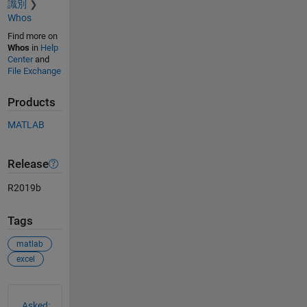
識別
Whos
Find more on
Whos
in
Help
Center
and
File Exchange
Products
MATLAB
Release
R2019b
Tags
matlab
excel
See Also
Asked: