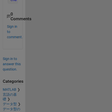
0
Comments
Sign in
to
comment.
Sign in to
answer this
question.
Categories
MATLAB
言語の基
礎
データ型
データ型の