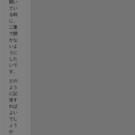
開い
てい
る時
に、
二重
で開
かな
いよ
うに
した
いで
す。
どの
よう
に記
述す
れば
よい
でし
ょう
か