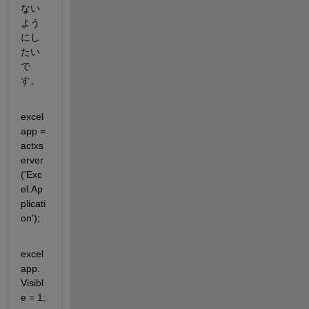
ない
よう
にし
たい
で
す。
excel
app = 
actxs
erver
('Exc
el.Ap
plicati
on');
excel
app.
Visibl
e = 1;