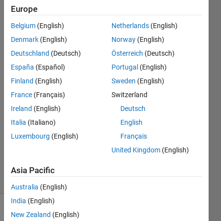
る時は
Europe
２重​で
Belgium
(English)
Netherlands
(English)
開かな
Denmark
(English)
Norway
(English)
い。
Deutschland
(Deutsch)
Österreich
(Deutsch)
España
(Español)
Portugal
(English)
Finland
(English)
Sweden
(English)
Mamoru
Mabuchi
France
(Français)
Switzerland
12 Mar
Ireland
(English)
Deutsch
2022
Italia
(Italiano)
English
1 Answer
Updated
Luxembourg
(English)
Français
16 Mar
United Kingdom
(English)
2022
3 Views
Asia Pacific
(30 days)
Australia
(English)
India
(English)
New Zealand
(English)