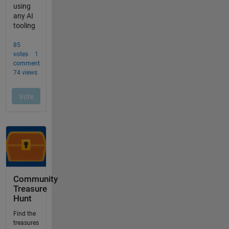
Community
Treasure
Hunt
Find the
treasures