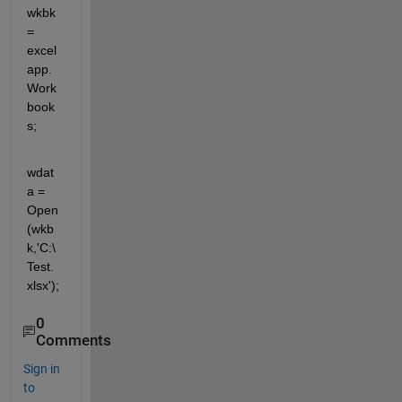
wkbk 
= 
excel
app.
Work
book
s;
wdat
a = 
Open
(wkb
k,'C:\
Test.
xlsx');
0
Comments
Sign in
to