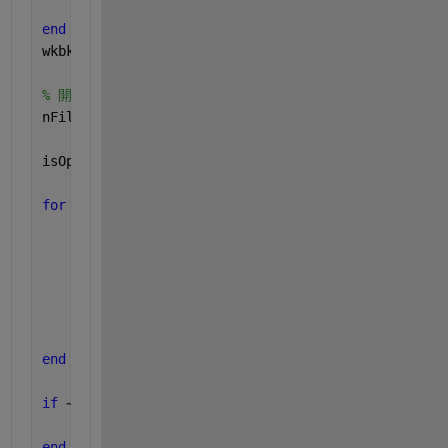
    excelapp.Visible = true;
end
wkbk = excelapp.Workbooks;
% 開いているファイルの数
nFiles = excelapp.Workbooks.Count;
isOpen = false;
for 
id = 1:nFiles
if 
isequal(wkbk.Item(id).Fullname,filename)
% 既にファイルが開いている
        isOpen = true;
        wdata = excelapp.Workbooks.Item(id);
break
end
end
if 
~isOpen
    wdata = Open(wkbk,filename);
end