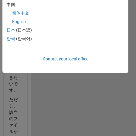
中国
简体中文
English
日本
(日本語)
MAT
한국
(한국어)
LAB
から
Excel
ファ
Contact your local office
イル
を開
きた
いで
す。
ただ
し、
該当
のフ
ァイ
ルが