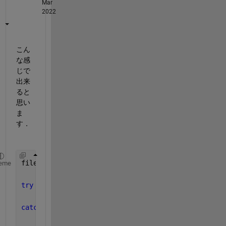
Mar
2022
こん
な感
じで
出来
ると
思い
ま
す．
filename = 
'C:\Test.xlsx'
;
eme
try
% 既存のExcelへ接続
    excelapp = actxGetRunningServer(
'Excel.Applica
catch
% Excelが起動していない場合は新規に起動
    excelapp = actxserver(
'Excel.Application'
);