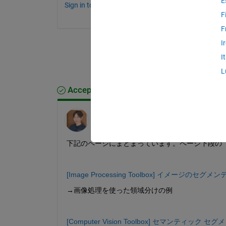
E
Sign in to comment.
F
F
I
I
L
Accepted Answer
Kojiro Saito
on 28 Feb 2024
下記のページにまとまっています。ページ下段の
[Image Processing Toolbox] イメージのセグ
→画像処理を使った領域分けの例
[Computer Vision Toolbox] セマンティック 