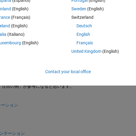
spaña
(Español)
Portugal
(English)
inland
(English)
Sweden
(English)
rance
(Français)
Switzerland
reland
(English)
Deutsch
Sign in to answer this 
talia
(Italiano)
English
Share
Sign in to follow
uxembourg
(English)
Français
United Kingdom
(English)
0 votes
Contact your local office
「注目の例」が参考になると思います。
メンテーション
セグメンテーション