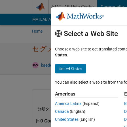
Skip to content
MATLAB Help Center
Community
MATLAB Answers
File Exchange
Cody
AI Cha
Home
Ask
Answer
Browse
MATLAB
Select a Web Site
セグメンテーションタスクに
Choose a web site to get translated cont
States
.
Answer Ac
kaede
27 Feb 2024
1 Answer
United States
You can also select a web site from the fo
Americas
E
América Latina
(Español)
B
分類タスクでは、GoogleNetによる転移学習
Canada
(English)
D
United States
(English)
D
0 Comments