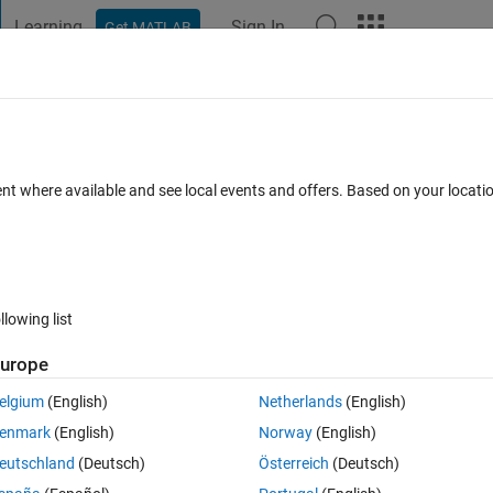
Learning
Sign In
Get MATLAB
t Playground
Discussions
Contests
Blogs
Post
More
 FAQs
More
おける転移学習について
ent where available and see local events and offers. Based on your locat
cepted
Updated 2 May 2024
4 Views (30 days)
llowing list
urope
0 votes
elgium
(English)
Netherlands
(English)
が有名ですが、セグメンテーションタスク用のは何かございますでしょうか
enmark
(English)
Norway
(English)
eutschland
(Deutsch)
Österreich
(Deutsch)