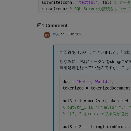
sqlwrite(conn, 
'texttbl'
, tbl) 
% デー
close(conn) 
% SQL Serverの接続をクローズ
1 Comment
寿人
on 5 Feb 2025
ご回答ありがとうございました。記載
ちなみに、私は"トークンをstringに変換
抹消処理を行っていたのですが、こち
doc = 
"Hello, World."
;
tokenized = tokenizedDocument
outStr_1 = mat2str(tokenized.
% outStr_1 is '["Hello" "," "
% "[", " をreplaceで抹消が必要
outStr_2 = string(joinWords(t