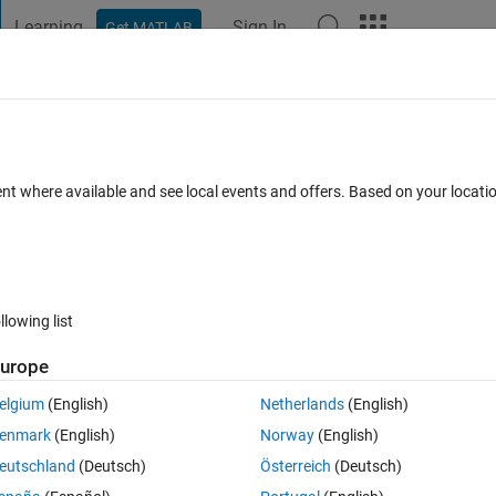
Learning
Sign In
Get MATLAB
t Playground
Discussions
Contests
Blogs
Post
More
 FAQs
More
トーク​ン化したものをそのま​まSQL データベ
ent where available and see local events and offers. Based on your locat
​んでしょうか？
pted
Updated 5 Feb 2025
3 Views (30 days)
llowing list
urope
elgium
(English)
Netherlands
(English)
0 votes
enmark
(English)
Norway
(English)
zedDocumentでトークン化したものをSQLデータベースに書き込みしたいのですが適合
eutschland
(Deutsch)
Österreich
(Deutsch)