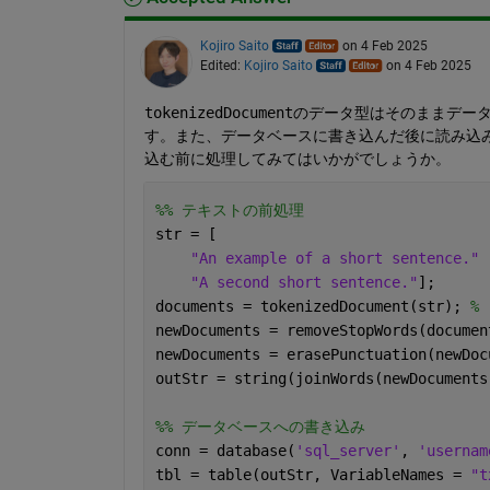
Kojiro Saito
on 4 Feb 2025
Edited:
Kojiro Saito
on 4 Feb 2025
tokenizedDocument
のデータ型はそのままデータベ
す。また、データベースに書き込んだ後に読み込
込む前に処理してみてはいかがでしょうか。
%% テキストの前処理
str = [
"An example of a short sentence." 
"A second short sentence."
];
documents = tokenizedDocument(str); 
%
newDocuments = removeStopWords(documen
newDocuments = erasePunctuation(newDoc
outStr = string(joinWords(newDocuments
%% データベースへの書き込み
conn = database(
'sql_server'
, 
'usernam
tbl = table(outStr, VariableNames = 
"t