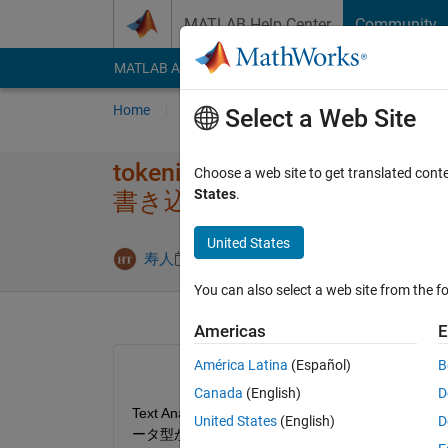
Skip to content
MATLAB Help Center
Community
MATLAB Answers
File Exchange
Cody
AI Cha
Home
Ask
Answer
Browse
MATLAB
Select a Web Site
tokenizeDo​cumentで
Choose a web site to get translated cont
States
.
書き込​みする方法はありませ
United States
Answer Acce
寿人
4 Feb 2025
1 Answer
You can also select a web site from the fo
Americas
E
América Latina
(Español)
B
Canada
(English)
D
Text Analytics Toolbox の tokeni
United States
(English)
D
ータ型が存在しないという認識です。