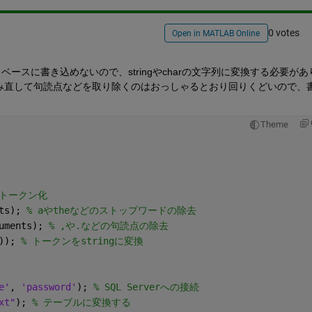
0 votes
Open in MATLAB Online
ースに書き込めないので、stringやcharの文字列に変換する必要があ
み直して句読点などを取り除くのはおっしゃるとおり回りくどいので、
Theme
 トークン化
ts); 
% aやtheなどのストップワードの除去
uments); 
% ,や.などの句読点の除去
)); 
% トークンをstringに変換
e'
, 
'password'
); 
% SQL Serverへの接続
xt"
); 
% テーブルに変換する