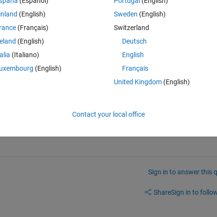
spaña
(Español)
Portugal
(English)
処理が回りくどいように思えます。
inland
(English)
Sweden
(English)
rance
(Français)
Switzerland
reland
(English)
Deutsch
" "World" "."]'）
talia
(Italiano)
English
データベースに書き込み
uxembourg
(English)
Français
United Kingdom
(English)
ータベースから読込
kenizedDocumentでトークン化
Contact your local office
Sign in to answer this 
Share
Sign in to follow