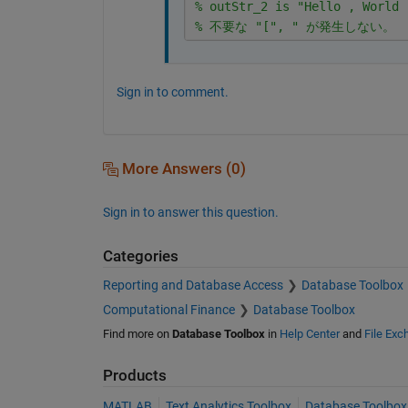
% outStr_2 is "Hello , World 
% 不要な "[", " が発生しない。
Sign in to comment.
More Answers (0)
Sign in to answer this question.
Categories
Reporting and Database Access
Database Toolbox
Computational Finance
Database Toolbox
Find more on
Database Toolbox
in
Help Center
and
File Exc
Products
MATLAB
Text Analytics Toolbox
Database Toolbox