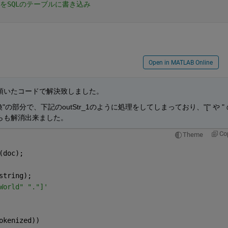
タをSQLのテーブルに書き込み
Open in MATLAB Online
頂いたコードで解決致しました。
"の部分で、下記のoutStr_1のように処理をしてしまっており、"[" や " 
らも解消出来ました。
Co
Theme
(doc);
string);
World" "."]'
okenized))