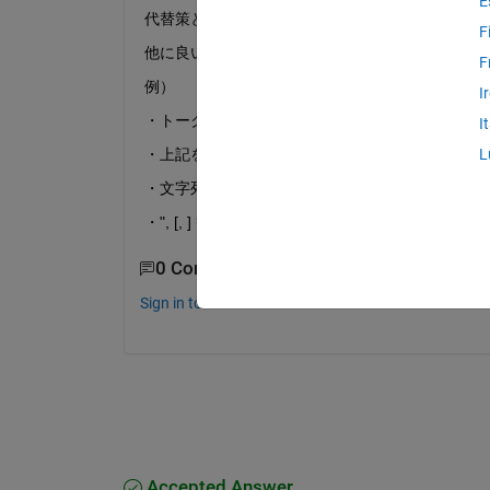
E
代替策として下記のような手法をとりましたが、
F
他に良い方法はありませんでしょうか。
F
例）
I
・トークン化した文章を文字列に変換（例えば　'["Hello" ",
I
・上記を、データ型=varcharで上記レコードを
L
・文字列として'["Hello" "," "World" "."]'をデ
・", [, ] 等の記号をreplaceで抹消した後に、再度to
0 Comments
Sign in to comment.
Accepted Answer