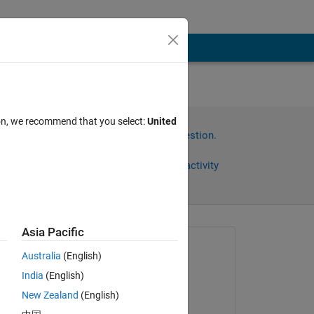
ースに
ion, we recommend that you select:
United
Sign in to answer this question.
Share
Sign in to follow activity
Asia Pacific
Asked:
Australia
(English)
寿人
India
(English)
on 4 Feb 2025
するデ
New Zealand
(English)
Commented: