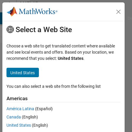
Skip to content
MATLAB
Answers
MATLAB Answers
File Exchange
Cody
AI Chat Playground
Di
Select a Web Site
Choose a web site to get translated content where available
simulink
and see local events and offers. Based on your location, we
recommend that you select:
United States
.
にお​け
るM-
United States
functi​on
でのfor
You can also select a web site from the following list
ループ​
Americas
につい
América Latina
(Español)
て
Canada
(English)
United States
(English)
貴弘