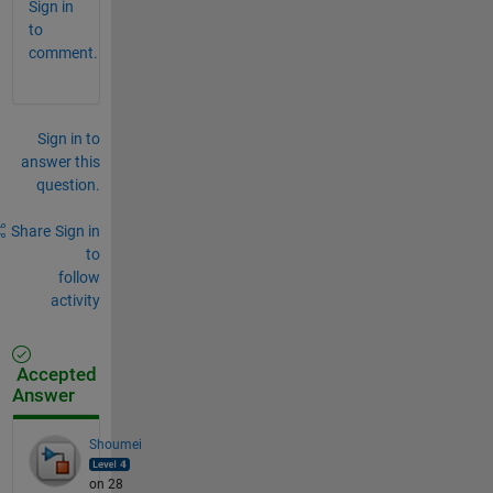
Sign in
to
comment.
Sign in to
answer this
question.
Share
Sign in
to
follow
activity
Accepted
Answer
Shoumei
on 28