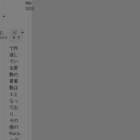
Mar
2025
x = zeros();
heme
で作
成し
てい
る変
数の
要素
数は
１と
なっ
てお
り、
その
後の
Forル
ープ