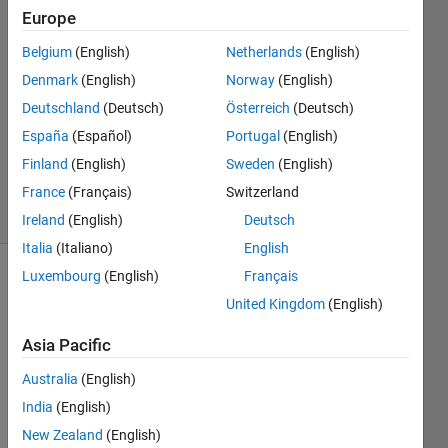
26 Mar
Europe
2025
Belgium
(English)
Netherlands
(English)
1 Answer
Denmark
(English)
Norway
(English)
Answer
Accepted
Deutschland
(Deutsch)
Österreich
(Deutsch)
Updated
España
(Español)
Portugal
(English)
28 Mar
Finland
(English)
Sweden
(English)
2025
France
(Français)
Switzerland
6 Views
(30 days)
Ireland
(English)
Deutsch
Italia
(Italiano)
English
Luxembourg
(English)
Français
United Kingdom
(English)
Asia Pacific
Australia
(English)
simuli
India
(English)
nkに
New Zealand
(English)