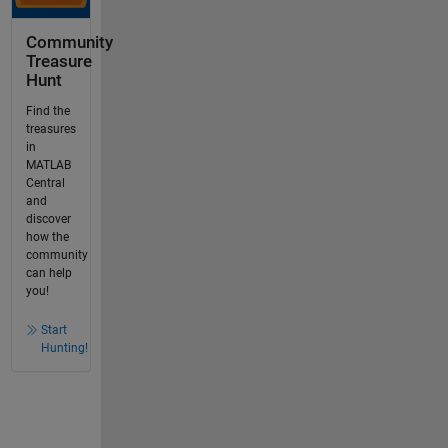
Community
Treasure
Hunt
Find the
treasures
in
MATLAB
Central
and
discover
how the
community
can help
you!
Start
Hunting!