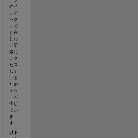
のイ
ンデ
ック
スで
存在
しな
い要
素に
アク
セス
して
いる
ため
エラ
ーが
生じ
てい
ま
す。
以下