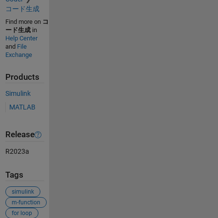
コード生成
Find more on
コ
ード生成
in
Help Center
and
File
Exchange
Products
Simulink
MATLAB
Release
R2023a
Tags
simulink
m-function
for loop