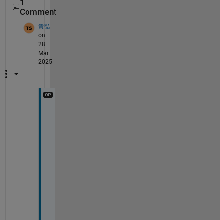
1
Comment
貴弘
on
28
Mar
2025
あ
り
が
と
う
ご
ざ
い
ま
す
！