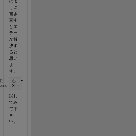
のよ
うに
書き
直す
とエ
ラー
が解
決す
ると
思い
ま
す。
x = zeros(10,1);
heme
試し
てみ
て下
さ
い。