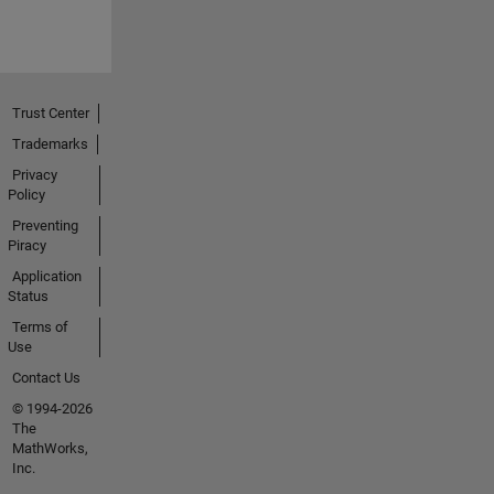
Trust Center
Trademarks
Privacy
Policy
Preventing
Piracy
Application
Status
Terms of
Use
Contact Us
© 1994-2026
The
MathWorks,
Inc.