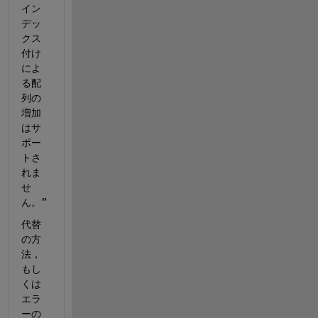
イン
デッ
クス
付け
によ
る配
列の
増加
はサ
ポー
トさ
れま
せ
ん。”
代替
の方
法，
もし
くは
エラ
ーの