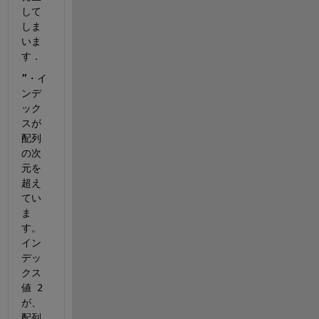
して
しま
いま
す．
”・イ
ンデ
ック
スが
配列
の次
元を
超え
てい
ま
す。
イン
デッ
クス
値 2 
が、
配列 