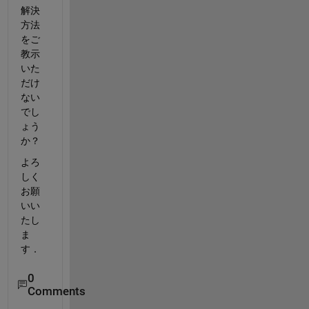
解決
方法
をご
教示
いた
だけ
ない
でし
ょう
か？
よろ
しく
お願
いい
たし
ま
す．
0
Comments