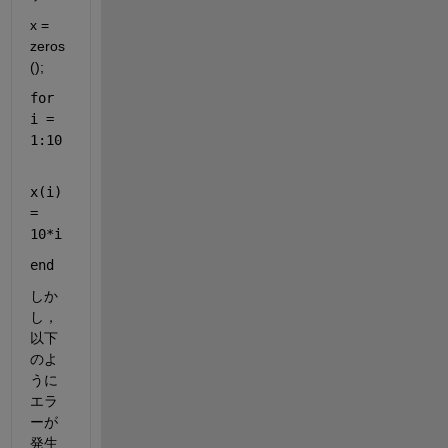
x = 
zeros
();
for 
i = 
1:10
x(i) 
= 
10*i
end
しか
し，
以下
のよ
うに
エラ
ーが
発生