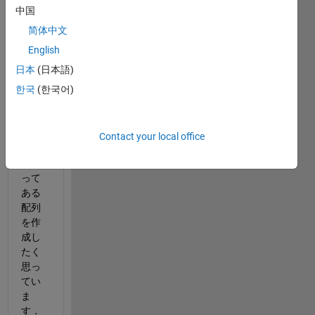
おけ
中国
るM-
functi
简体中文
on内
English
で以
日本
(日本語)
下例
のよ
한국
(한국어)
う
に，
forル
Contact your local office
ープ
を使
って
ある
配列
を作
成し
たく
思っ
てい
ま
す．