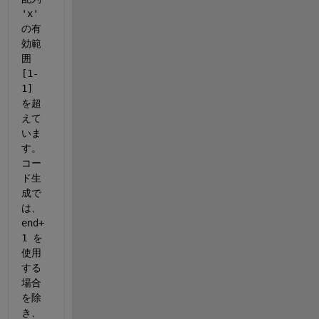
'x' 
の有
効範
囲 
[1-
1] 
を超
えて
いま
す。
コー
ド生
成で
は、
end+
1 を
使用
する
場合
を除
き、