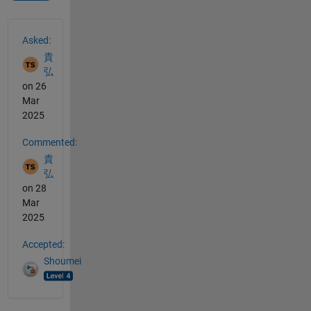
See Also
Asked:
貴
弘
on 26
Mar
2025
Commented:
貴
弘
on 28
Mar
2025
Accepted:
Shoumei