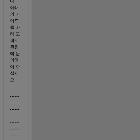
다. 
아래
의 가
이드
를 따
라 고
객지
원팀
에 문
의하
여 주
십시
오.
------
------
------
------
------
------
------
----- 