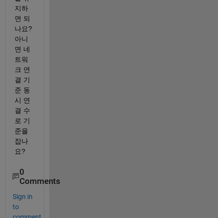
지하
면 되
나요? 
아니
면 네
트워
크 연
결 기
준 동
시 연
결 수
로 기
준을 
잡나
요?
0
Comments
Sign in
to
comment.