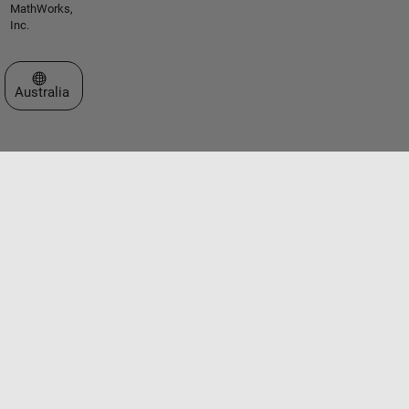
MathWorks,
Inc.
Select a Web Site
Australia