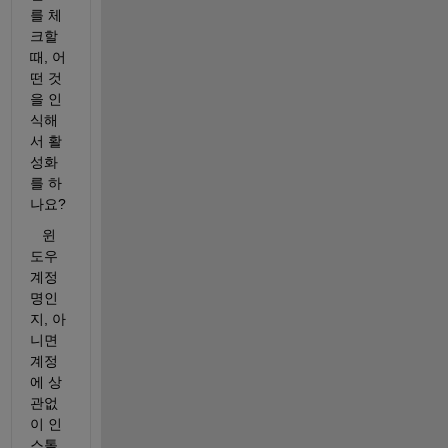
를 체
크할 
때, 어
떤 것
을 인
식해
서 활
성화
를 하
나요?
   윈
도우 
계정
명인
지, 아
니면 
계정
에 상
관없
이 인
스톨