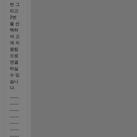
번 그
리고 
2번
을 선
택하
여 고
객 지
원팀
으로 
연결
하실 
수 있
습니
다. 
------
------
------
------
------
------
------