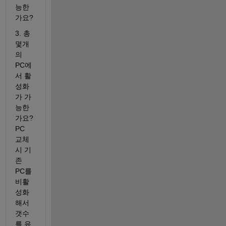
능한
가요?
3. 총 
몇개
의 
PC에
서 활
성화
가 가
능한
가요? 
PC 
교체 
시 기
존 
PC를 
비활
성화
해서 
갯수
를 유