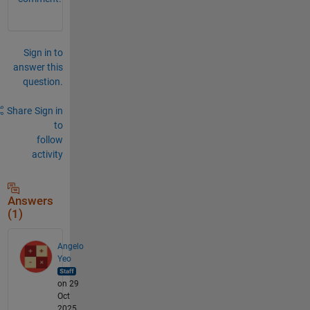
Sign in to
answer this
question.
Share
Sign in
to
follow
activity
Answers
(1)
Angelo
Yeo
on 29
Oct
2025