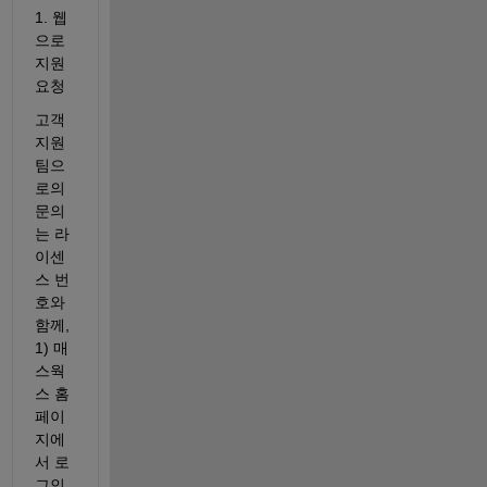
1. 웹
으로 
지원 
요청 
고객
지원
팀으
로의 
문의
는 라
이센
스 번
호와 
함께, 
1) 매
스웍
스 홈
페이
지에
서 로
그인 