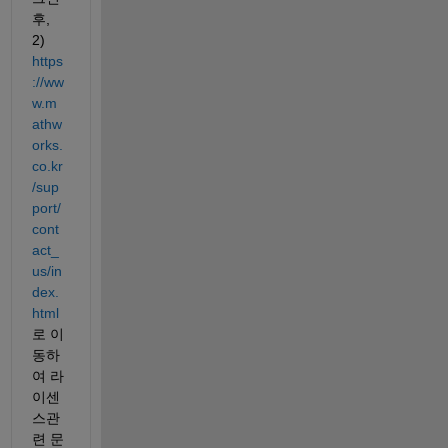
후, 
2) 
https
://ww
w.m
athw
orks.
co.kr
/sup
port/
cont
act_
us/in
dex.
html
로 이
동하
여 라
이센
스관
련 문