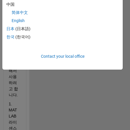
입니
中国
다.
简体中文
개인 
English
PC가 
아닌 
日本
(日本語)
공용 
한국
(한국어)
계정
으로 
된 
Contact your local office
PC에 
설치
해서 
사용
하려
고 합
니다.
1. 
MAT
LAB 
라이
센스