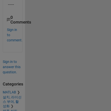
----- 
0
Comments
Sign in
to
comment.
Sign in to
answer this
question.
Categories
MATLAB
설치, 라이선
스 부여, 활
성화
제품 설치