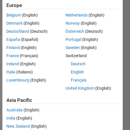
1 Answer
Europe
Updated
29 Oct 2025
Belgium
(English)
Netherlands
(English)
10 Views
Denmark
(English)
Norway
(English)
(30 days)
Deutschland
(Deutsch)
Österreich
(Deutsch)
España
(Español)
Portugal
(English)
Finland
(English)
Sweden
(English)
France
(Français)
Switzerland
Ireland
(English)
Deutsch
Italia
(Italiano)
English
회사
Luxembourg
(English)
Français
에서 
영구
United Kingdom
(English)
라이
Asia Pacific
센스
로 구
Australia
(English)
매해
India
(English)
서 사
용중
New Zealand
(English)