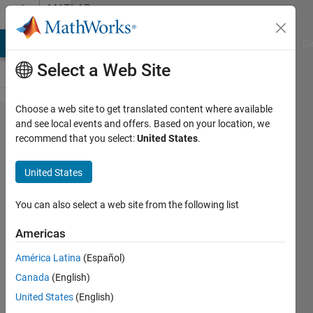
Skip to content
MATLAB
Answers
MATLAB Answers
File Exchange
Cody
AI Chat Playground
Di
Select a Web Site
Choose a web site to get translated content where available
영구
and see local events and offers. Based on your location, we
recommend that you select:
United States
.
라이센
스의
United States
계정
관리자
You can also select a web site from the following list
변경
Americas
América Latina
(Español)
Seonghwan
Canada
(English)
29 Oct
United States
(English)
2025