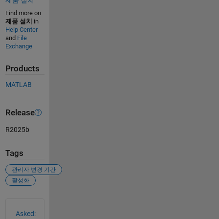
Find more on
제품 설치
in
Help Center
and
File
Exchange
Products
MATLAB
Release
R2025b
Tags
관리자 변경 기간
활성화
See Also
Asked: