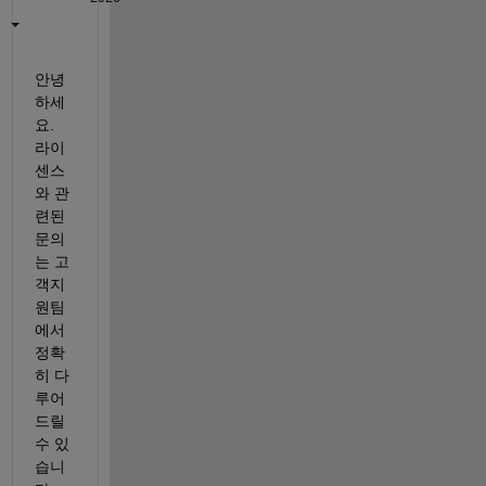
안녕
하세
요. 
라이
센스
와 관
련된 
문의
는 고
객지
원팀
에서 
정확
히 다
루어 
드릴 
수 있
습니