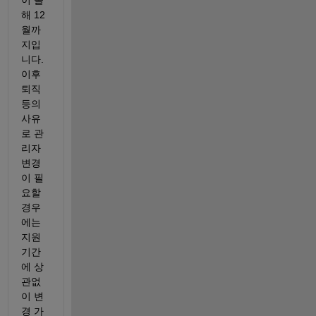
이 올
해 12
월까
지입
니다. 
이후 
퇴직 
등의 
사유
로 관
리자 
변경
이 필
요할 
경우
에는 
지원 
기간
에 상
관없
이 변
경 가