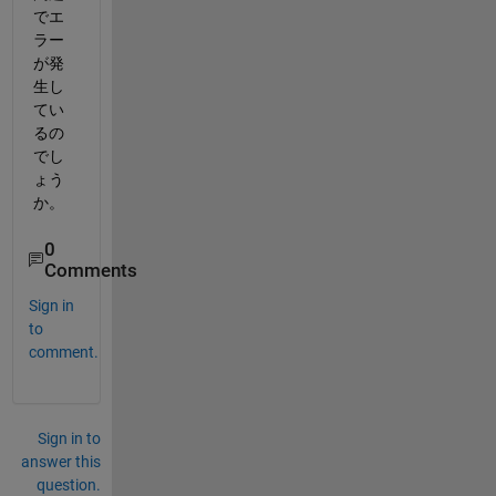
でエ
ラー
が発
生し
てい
るの
でし
ょう
か。
0
Comments
Sign in
to
comment.
Sign in to
answer this
question.