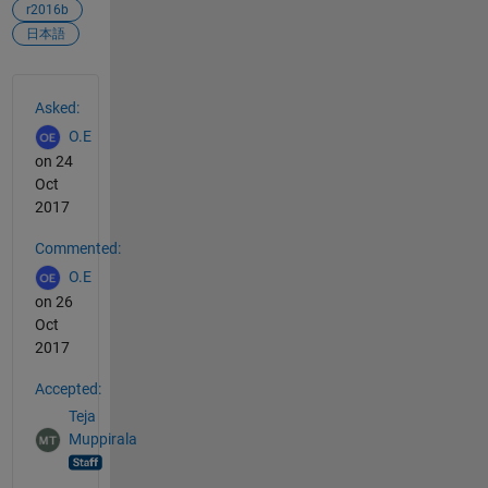
r2016b
日本語
See Also
Asked:
O.E
on 24
Oct
2017
Commented:
O.E
on 26
Oct
2017
Accepted:
Teja
Muppirala