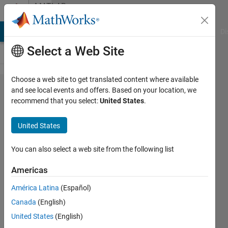
Skip to content
MATLAB
Answers
MATLAB Answers
File Exchange
Cody
AI Chat Playground
Di
Select a Web Site
Choose a web site to get translated content where available
数値積
and see local events and offers. Based on your location, we
recommend that you select:
United States
.
分を行
う上で
United States
Integral
の扱い
You can also select a web site from the following list
方
Americas
América Latina
(Español)
O.E
Canada
(English)
24 Oct
United States
(English)
2017