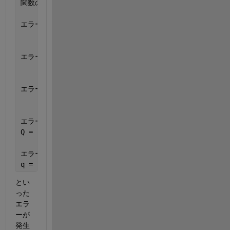
関数の出力は、入力と同じサイズでなければなりません。
FUN 
エラー
: integralCalc/iterateScalarValued (line 315)
                finalInputChecks(x,fx);
エラー
: integralCalc/vadapt (line 132)
            [q,errbnd] = iterateScalarValued(u,tint
エラー
: integralCalc (line 75)
        [q,errbnd] = vadapt(@AtoBInvTransform,inter
エラー
: integral (line 88)
Q = integralCalc(fun,a,b,opstruct);
エラー
: ideal_snr (line 15)
q = integral(ntf,0,fb);
とい
った
エラ
ーが
発生