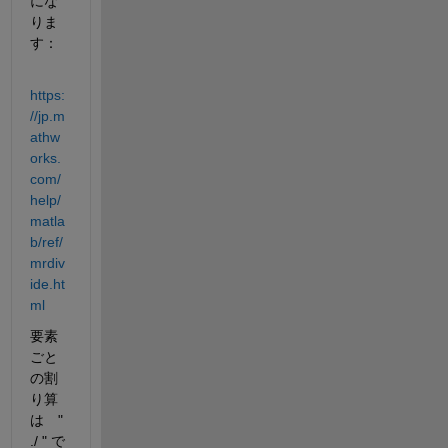
にな
りま
す：
https:
//jp.m
athw
orks.
com/
help/
matla
b/ref/
mrdiv
ide.ht
ml
要素
ごと
の割
り算
は　" 
./ " で