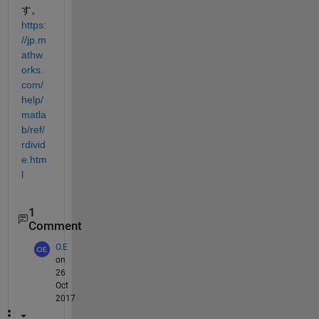
す。
https:
//jp.m
athw
orks.
com/
help/
matla
b/ref/
rdivid
e.htm
l
1
Comment
O.E
on
26
Oct
2017