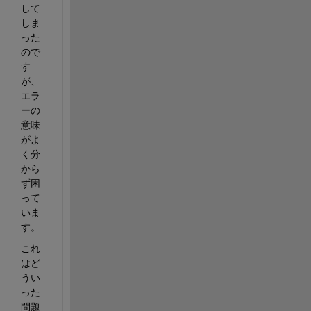
して
しま
った
ので
す
が、
エラ
ーの
意味
がよ
く分
から
ず困
って
いま
す。
これ
はど
うい
った
問題