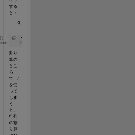
する
と：
　　q 
=
   2.6399e-07
heme
割り
算の
とこ
ろ
で　/ 
を使
って
しま
う
と、
行列
の割
り算