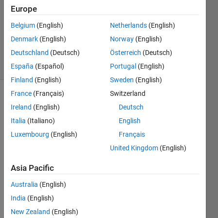
1 Answer
Europe
Answer
Accepted
Belgium
(English)
Netherlands
(English)
Updated
Denmark
(English)
Norway
(English)
26 Oct 2017
Deutschland
(Deutsch)
Österreich
(Deutsch)
16 Views
(30 days)
España
(Español)
Portugal
(English)
Finland
(English)
Sweden
(English)
France
(Français)
Switzerland
Ireland
(English)
Deutsch
Italia
(Italiano)
English
Luxembourg
(English)
Français
United Kingdom
(English)
上記
Asia Pacific
の積
Australia
(English)
分を
実行
India
(English)
しよ
New Zealand
(English)
うと