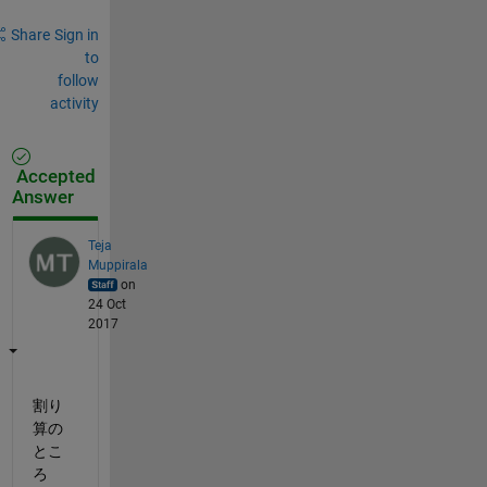
Share
Sign in
to
follow
activity
Accepted
Answer
Teja
Muppirala
on
24 Oct
2017
割り
算の
とこ
ろ