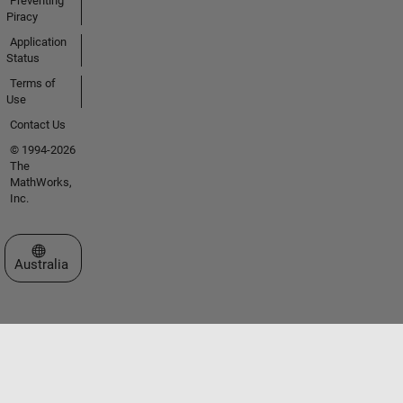
Preventing
Piracy
Application
Status
Terms of
Use
Contact Us
© 1994-2026
The
MathWorks,
Inc.
Select a Web Site
Australia