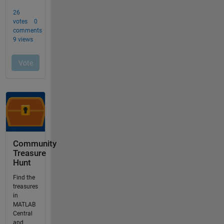
Community
Treasure
Hunt
Find the
treasures
in
MATLAB
Central
and