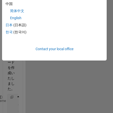
中国
考えs
を
简体中文
i*2*pi
English
*xと
日本
(日本語)
して
integr
한국
(한국어)
alを
用
い、
Contact your local office
以下
のコ
ード
を作
成い
たし
まし
た。
    Sp=2^17;            
%サンプル点数
heme
    Ts=1;               
%サンプリング周期
    OSR=16;             
%オーバーサンプリングレーシオ