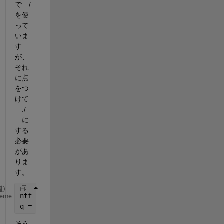
で　/ 
を使
って
いま
す
が、
それ
に点
をつ
けて 
　./ 
　に
する
必要
があ
りま
す。
ntf = @(x) abs(((1i*2*pi*x).^3)./((1i*2*pi*x).^3+k1
heme
q = integral(ntf,0,fb);
そう