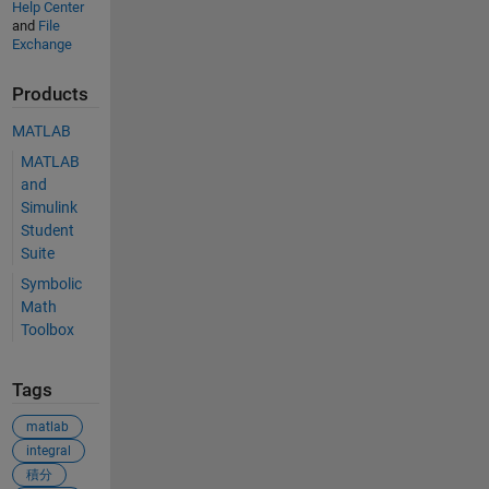
Help Center
and
File
Exchange
Products
MATLAB
MATLAB
and
Simulink
Student
Suite
Symbolic
Math
Toolbox
Tags
matlab
integral
積分