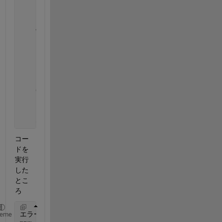
    fb=(1/Ts)/(2*OSR);
    A=0.8;
    k1=1;
    k2=1;
    k3=1;
    Q=abs(1/(4*sqrt(12)))^2;
    ntf = @(x) abs(((1i*2*pi*x).^3)/((1i*2*pi*x).^3
    q = integral(ntf,0,fb);
コー
ドを
実行
した
とこ
ろ
エラー
: integralCalc/finalInputChecks (line 515)
heme