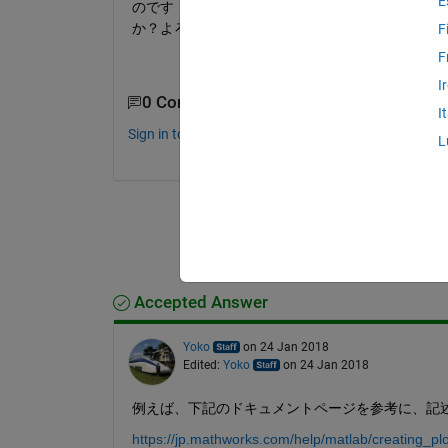
E
のです．Excelファイルに変換することなく，M
か？よろしくお願いします．．
F
F
I
0 Comments
I
Sign in to comment.
L
Accepted Answer
Yoko
on 24 Jan 2018
Edited:
Yoko
on 24 Jan 2018
例えば、下記のドキュメントページを参考に、記
https://jp.mathworks.com/help/matlab/creating_plo