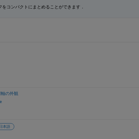
フをコンパクトにまとめることができます．
標軸の外観
e
日本語