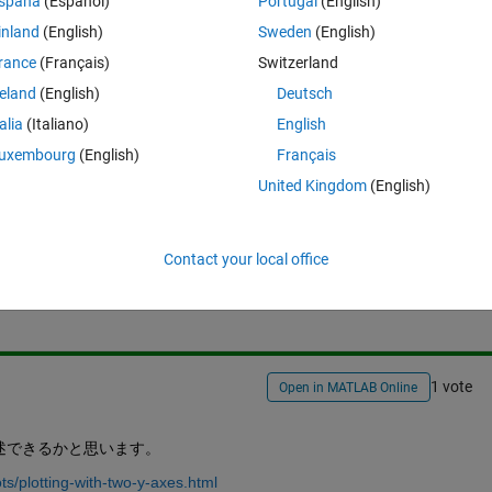
spaña
(Español)
Portugal
(English)
atlab上で簡単にゲインと位相を同一グラフに表示する方法がないでしょう
inland
(English)
Sweden
(English)
rance
(Français)
Switzerland
reland
(English)
Deutsch
talia
(Italiano)
English
uxembourg
(English)
Français
United Kingdom
(English)
Sign in to answer this 
Contact your local office
Share
Sign in to follow
1 vote
Open in MATLAB Online
述できるかと思います。
ts/plotting-with-two-y-axes.html