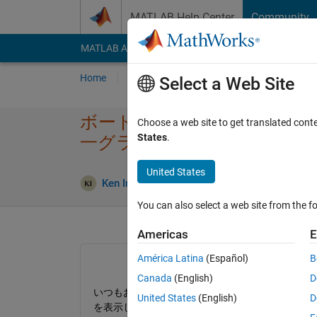
Skip to content
MATLAB Help Center
Community
MATLAB Answers
File Exchange
Cody
AI Cha
Home
Ask
Answer
Browse
MATLAB
Select a Web Site
ボード線図で第2軸に​位相を
Choose a web site to get translated cont
States
.
一グラフに表示​したい．
United States
Answer
Ken Inoue
24 Jan 2018
1 Answer
You can also select a web site from the fo
Americas
E
América Latina
(Español)
B
Canada
(English)
D
いつもお世話になっております．写真のように，
United States
(English)
D
を表示したいです．写真はMatlabのボード線図を一