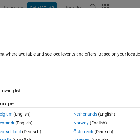
Learning
Sign In
Get MATLAB
t Playground
Discussions
Contests
Blogs
Post
More
 FAQs
More
表示したい．ボ​ード線図でゲインと位​
ent where available and see local events and offers. Based on your locat
 Accepted
Updated 25 Jan 2018
10 Views (30 days)
llowing list
urope
elgium
(English)
Netherlands
(English)
0 votes
enmark
(English)
Norway
(English)
ボード線図でゲインと位相を同一グラフに表示したい，つまり第2軸に位
eutschland
(Deutsch)
Österreich
(Deutsch)
度Excel(csv)ファイルに変換して，Excelファイルでボード線図を書い