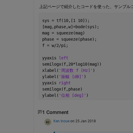
上記ページで紹介したコードを使った、サンプル
sys = tf(10,[1 10]);
[mag,phase,w]=bode(sys);
mag = squeeze(mag)
phase = squeeze(phase);
f = w/2/pi;
yyaxis 
left
semilogx(f,20*log10(mag))
xlabel(
'周波数 f [Hz]'
)
ylabel(
'振幅 [dB]'
)
yyaxis 
right
semilogx(f,phase)
ylabel(
'位相 [deg]'
)
1 Comment
Ken Inoue
on 25 Jan 2018