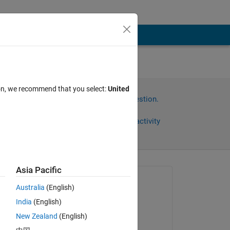
相を同
ion, we recommend that you select:
United
Sign in to answer this question.
Share
Sign in to follow activity
Asia Pacific
Asked:
Australia
(English)
Ken Inoue
India
(English)
on 24 Jan 2018
相
New Zealand
(English)
たも
Commented: