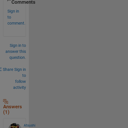
Comments
Sign in
to
comment.
Sign in to
answer this
question.
Share
Sign in
to
follow
activity
Answers
(1)
Atsushi