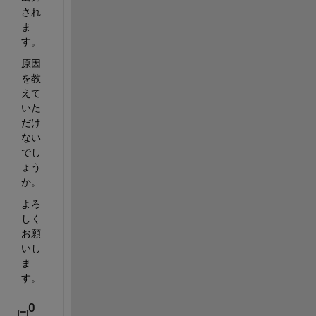
され
ま
す。
原因
を教
えて
いた
だけ
ない
でし
ょう
か。
よろ
しく
お願
いし
ま
す。
0