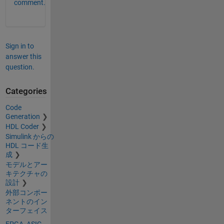
comment.
Sign in to
answer this
question.
Categories
Code
Generation
HDL Coder
Simulink からの
HDL コード生
成
モデルとアー
キテクチャの
設計
外部コンポー
ネントのイン
ターフェイス
FPGA, ASIC,