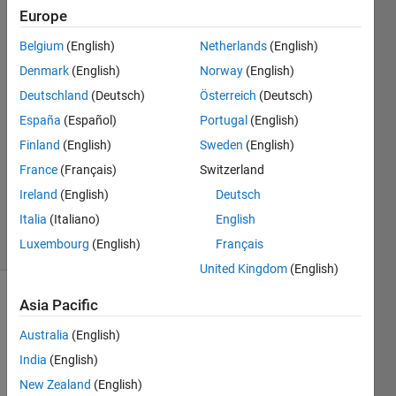
ー
Europe
Belgium
(English)
Netherlands
(English)
Hideo
Denmark
(English)
Norway
(English)
Suzuki
Deutschland
(Deutsch)
Österreich
(Deutsch)
16 May
España
(Español)
Portugal
(English)
2018
Finland
(English)
Sweden
(English)
1 Answer
Updated
France
(Français)
Switzerland
17 May
Ireland
(English)
Deutsch
2018
Italia
(Italiano)
English
8 Views
Luxembourg
(English)
Français
(30 days)
United Kingdom
(English)
Asia Pacific
Australia
(English)
India
(English)
New Zealand
(English)