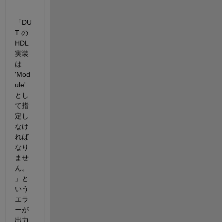
「DU
T の 
HDL 
実装
は 
'Mod
ule' 
とし
て指
定し
なけ
れば
なり
ませ
ん。
」と
いう
エラ
ーが
出力