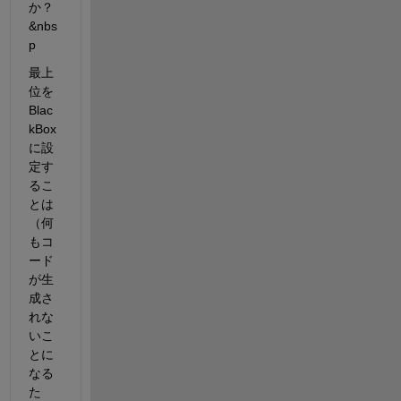
か？ 
&nbs
p
最上
位を
Blac
kBox
に設
定す
るこ
とは
（何
もコ
ード
が生
成さ
れな
いこ
とに
なる
た