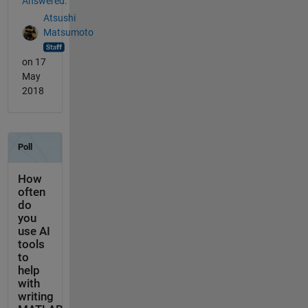
Answered:
Atsushi
Matsumoto
on 17
May
2018