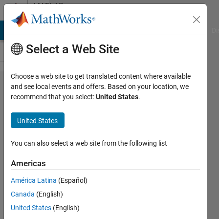
Skip to content
MATLAB
Answers
MATLAB Answers
File Exchange
Cody
AI Chat Playground
Di
Select a Web Site
Choose a web site to get translated content where available
ブラッ
and see local events and offers. Based on your location, we
recommend that you select:
United States
.
クボッ
クスの
United States
サ​ブシ
ステム
You can also select a web site from the following list
をHDL
Americas
コ​ード
América Latina
(Español)
に変換
Canada
(English)
する際
United States
(English)
のエ​ラ