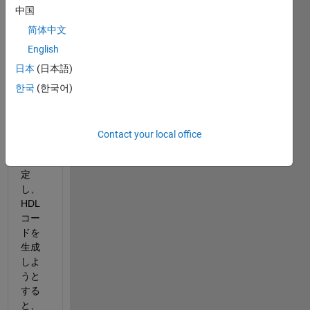
HDL
中国
ブロ
ック
简体中文
プロ
English
パテ
日本
(日本語)
ィで
Archit
한국
(한국어)
ectur
eを
Black 
Contact your local office
Box
に設
定
し、
HDL
コー
ドを
生成
しよ
うと
する
と、