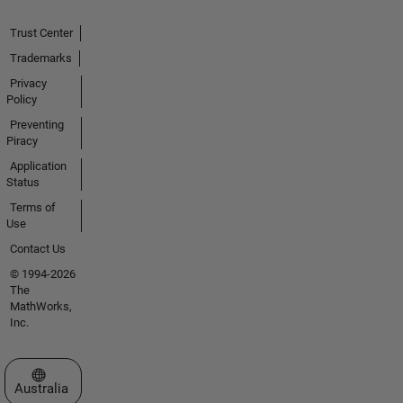
Trust Center
Trademarks
Privacy
Policy
Preventing
Piracy
Application
Status
Terms of
Use
Contact Us
© 1994-2026
The
MathWorks,
Inc.
Select a Web Site
Australia