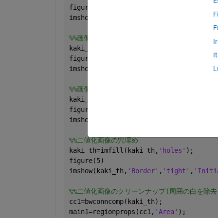
E
figure(2)
F
imshow(kaki_img,
'Border'
,
'tight'
,
'Init
F
%%画像全体のセグメンテーション
I
kaki_red=kaki_img(:,:,1);  
%画像のセグ
I
figure(3)
imshow(kaki_red,
'Border'
,
'tight'
,
'Init
L
%%画像の二値化
kaki_th=kaki_red>180;
figure(4)
imshow(kaki_th,
'Border'
,
'tight'
,
'Initi
%%二値化画像の穴埋め
kaki_th=imfill(kaki_th,
'holes'
);
figure(5)
imshow(kaki_th,
'Border'
,
'tight'
,
'Initi
%%二値化画像のクリーンナップ(周囲の白を除去
cc1=bwconncomp(kaki_th);
main1=regionprops(cc1,
'Area'
);