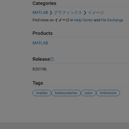
Categories
MATLAB
グラフィックス
イメージ
Find more on
イメージ
in
Help Center
and
File Exchange
Products
MATLAB
Release
R2019b
Tags
matlab
bwboundaries
color
imbinarize
See Also