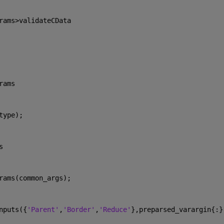
rams>validateCData
rams
type);
s
rams(common_args);
nputs({
'Parent'
,
'Border'
,
'Reduce'
},preparsed_varargin{:}