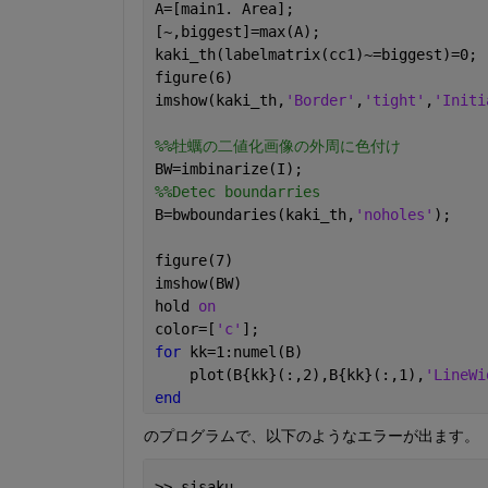
A=[main1. Area];
[~,biggest]=max(A);
kaki_th(labelmatrix(cc1)~=biggest)=0; 
figure(6)
imshow(kaki_th,
'Border'
,
'tight'
,
'Initi
%%牡蠣の二値化画像の外周に色付け
BW=imbinarize(I);
%%Detec boundarries
B=bwboundaries(kaki_th,
'noholes'
);
figure(7)
imshow(BW)
hold 
on
color=[
'c'
];
for 
kk=1:numel(B)
    plot(B{kk}(:,2),B{kk}(:,1),
'LineWi
end
のプログラムで、以下のようなエラーが出ます。
>> sisaku