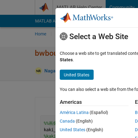
Skip to content
MATLAB Help Center
Community
MATLAB Answers
File Exchange
Cody
AI Cha
Home
Ask
Answer
Browse
MATLAB
Select a Web Site
bwboundariesについての
Choose a web site to get translated cont
States
.
Ans
Nagae Ryoya
20 Nov 2019
1 Answer
United States
You can also select a web site from the fo
Americas
E
América Latina
(Español)
B
Canada
(English)
D
%%画像入力
kaki_img=imread(
'box_dark.jpg'
);  
%画
United States
(English)
D
%kakiimg=imcrop(kakiimg)