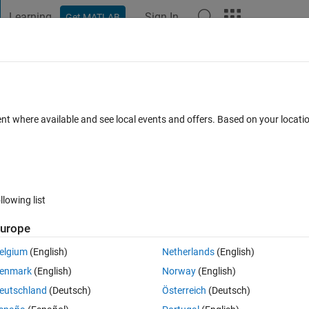
Learning
Sign In
Get MATLAB
t Playground
Discussions
Contests
Blogs
Post
More
 FAQs
More
エラーです。
ent where available and see local events and offers. Based on your locat
wer Accepted
Updated 21 Nov 2019
7 Views (30 days)
llowing list
urope
0 votes
Open in MATLAB Online
elgium
(English)
Netherlands
(English)
Theme
enmark
(English)
Norway
(English)
像読み込み
eutschland
(Deutsch)
Österreich
(Deutsch)