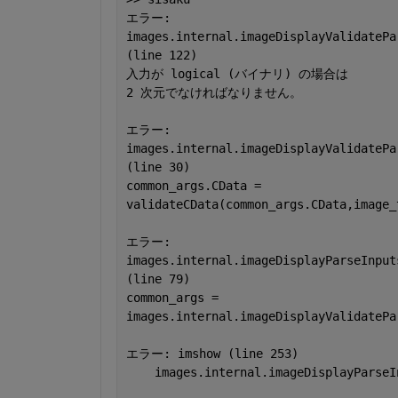
エラー
:
images.internal.imageDisplayValidatePa
(line 122)
入力が 
logical (
バイナリ
) 
の場合は
2 
次元でなければなりません。
エラー
:
images.internal.imageDisplayValidatePa
(line 30)
common_args.CData =
validateCData(common_args.CData,image_
エラー
:
images.internal.imageDisplayParseInput
(line 79)
common_args =
images.internal.imageDisplayValidatePa
エラー
: imshow (line 253)
    images.internal.imageDisplayParseI