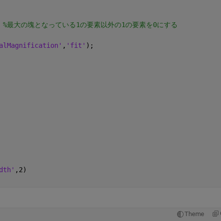
 
%最大の塊となっている1の要素以外の1の要素を0にする
alMagnification'
,
'fit'
);
dth'
,2)
Theme