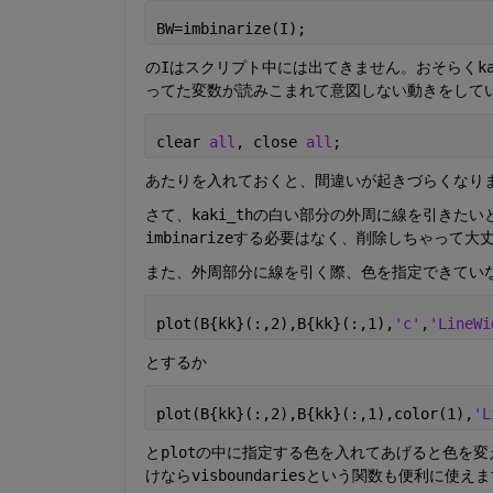
BW=imbinarize(I);
のIはスクリプト中には出てきません。おそらくka
ってた変数が読みこまれて意図しない動きをして
clear 
all
, close 
all
;
あたりを入れておくと、間違いが起きづらくなり
さて、kaki_thの白い部分の外周に線を引きたい
imbinarizeする必要はなく、削除しちゃって大
また、外周部分に線を引く際、色を指定できてい
plot(B{kk}(:,2),B{kk}(:,1),
'c'
,
'LineWi
とするか
plot(B{kk}(:,2),B{kk}(:,1),color(1),
'L
とplotの中に指定する色を入れてあげると色を
けならvisboundariesという関数も便利に使え