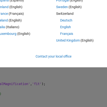
spaña
(Español)
Portugal
(English)
inland
(English)
Sweden
(English)
ialMagnification'
,
'fit'
);
rance
(Français)
Switzerland
reland
(English)
Deutsch
メンテーション(赤要素検出)
talia
(Italiano)
English
ialMagnification'
,
'fit'
);
uxembourg
(English)
Français
United Kingdom
(English)
Contact your local office
alMagnification'
,
'fit'
);
alMagnification'
,
'fit'
);
)