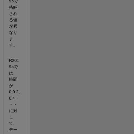
9bで
格納
され
る値
が異
なり
ま
す。
R201
9aで
は、
時間
が
0,0.2,
0.4・
・・
に対
し
て、
デー