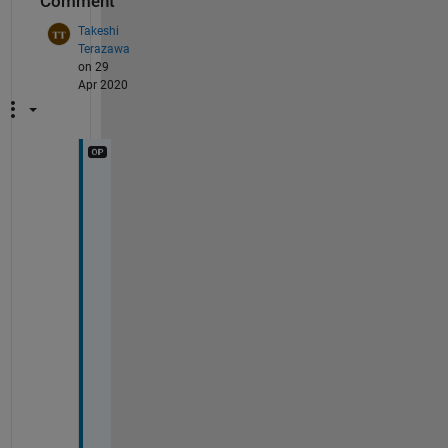
Comment
Takeshi
Terazawa
on 29
Apr 2020
色
選
択
に
よ
っ
て
T
o 
W
o
r
k