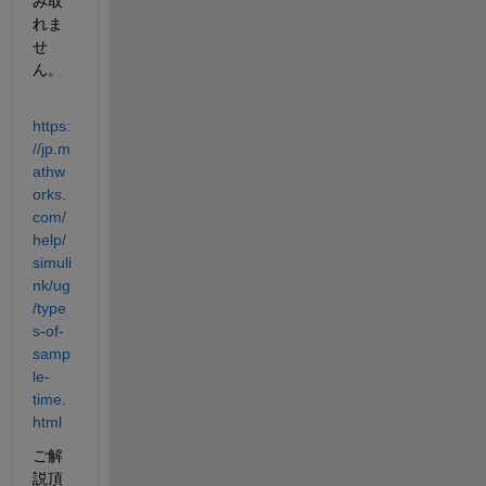
み取
れま
せ
ん。
https:
//jp.m
athw
orks.
com/
help/
simuli
nk/ug
/type
s-of-
samp
le-
time.
html
ご解
説頂