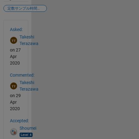
定数サンプル時間 バージョン違い
See Also
Asked:
Takeshi
Terazawa
on 27
Apr
2020
Commented:
Takeshi
Terazawa
on 29
Apr
2020
Accepted:
Shoumei