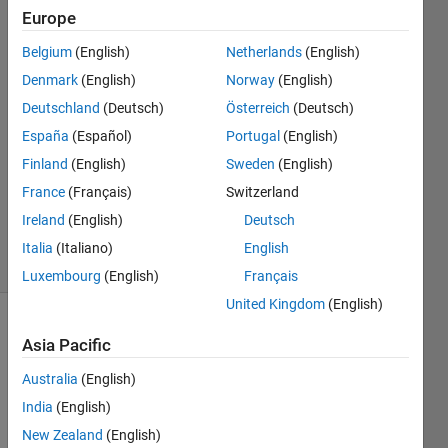
Europe
Takeshi
Terazawa
Belgium
(English)
Netherlands
(English)
27 Apr
Denmark
(English)
Norway
(English)
2020
2
Deutschland
(Deutsch)
Österreich
(Deutsch)
Answers
España
(Español)
Portugal
(English)
Answer
Finland
(English)
Sweden
(English)
Accepted
France
(Français)
Switzerland
Updated
29 Apr 2020
Ireland
(English)
Deutsch
15 Views
Italia
(Italiano)
English
(30 days)
Luxembourg
(English)
Français
United Kingdom
(English)
Asia Pacific
Australia
(English)
India
(English)
New Zealand
(English)