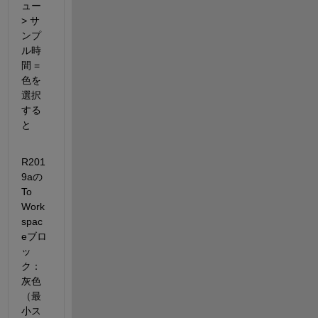
ュー 
> サ
ンプ
ル時
間 = 
色を
選択
する
と
R201
9aの
To 
Work
spac
eブロ
ッ
ク：
灰色
（最
小ス