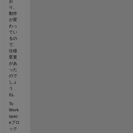
お
り、
動作
が変
わっ
てい
るの
で、
仕様
変更
があ
った
ので
しょ
う
ね。
To 
Work
spac
eブロ
ック