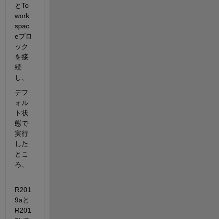
とTo 
work
spac
eブロ
ック
を接
続
し、
デフ
ォル
ト状
態で
実行
した
とこ
ろ、
R201
9aと
R201