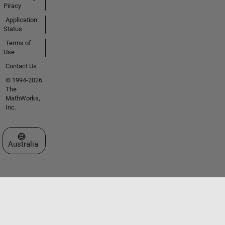
Piracy
Application
Status
Terms of
Use
Contact Us
© 1994-2026
The
MathWorks,
Inc.
Select a Web Site
Australia