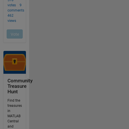
Community
Treasure
Hunt
Find the
treasures
in
MATLAB
Central
and