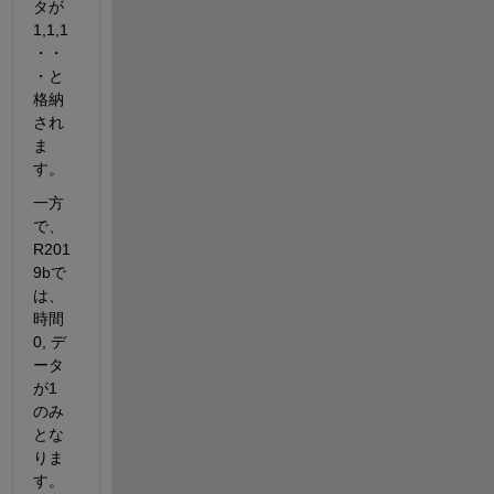
タが
1,1,1
・・
・と
格納
され
ま
す。
一方
で、
R201
9bで
は、
時間
0, デ
ータ
が1 
のみ
とな
りま
す。