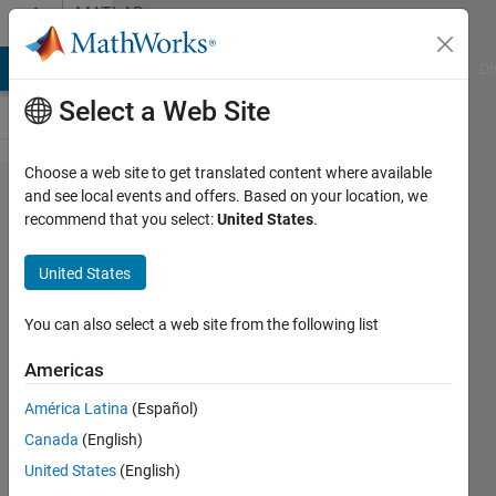
Skip to content
MATLAB
Answers
MATLAB Answers
File Exchange
Cody
AI Chat Playground
Di
Select a Web Site
Choose a web site to get translated content where available
Constant
and see local events and offers. Based on your location, we
recommend that you select:
United States
.
ブロ​ッ
クに設
United States
定され
るサン​
You can also select a web site from the following list
プル時
Americas
間infの
América Latina
(Español)
動作​に関
Canada
(English)
して
United States
(English)