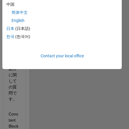
Cons
中国
tant
简体中文
ブロ
ック
English
に設
日本
(日本語)
定さ
한국
(한국어)
れる
サン
プル
Contact your local office
時間
infの
動作
に関
して
の質
問で
す。
Cons
tant 
Block