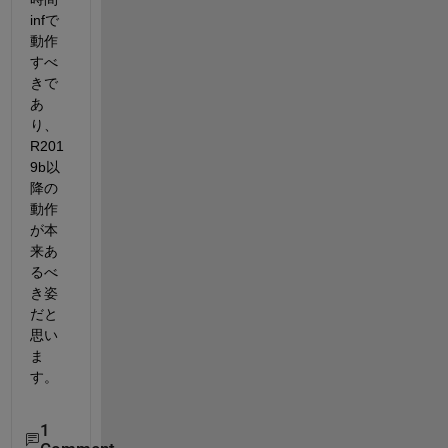
infで
動作
すべ
きで
あ
り、
R201
9b以
降の
動作
が本
来あ
るべ
き姿
だと
思い
ま
す。
1