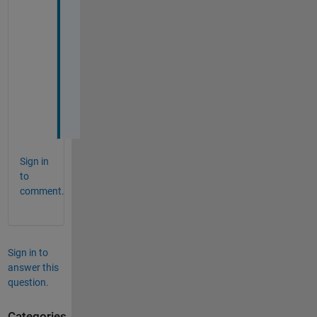
認
い
た
し
ま
し
た
。
Sign in
to
comment.
Sign in to
answer this
question.
Categories