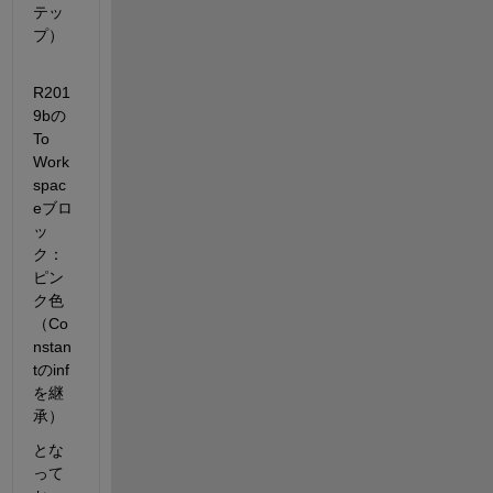
テッ
プ）
R201
9bの
To 
Work
spac
eブロ
ッ
ク：
ピン
ク色
（Co
nstan
tのinf
を継
承）
とな
って