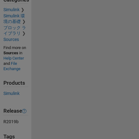
Simulink
Simulink 環
境の基礎
ブロック ラ
イブラリ
Sources
Find more on
Sources
in
Help Center
and
File
Exchange
Products
Simulink
Release
R2019b
Tags