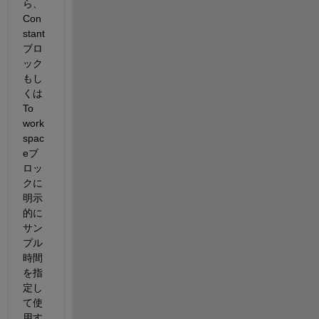
ら、
Con
stant 
ブロ
ック
もし
くは
To 
work
spac
eブ
ロッ
クに
明示
的に
サン
プル
時間
を指
定し
て使
用す