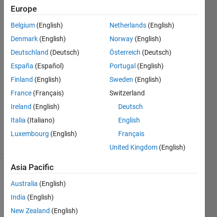
か？
Europe
Belgium
(English)
Netherlands
(English)
Shoumei
Denmark
(English)
Norway
(English)
Deutschland
(Deutsch)
Österreich
(Deutsch)
11 May
España
(Español)
Portugal
(English)
2020
Finland
(English)
Sweden
(English)
0
Answers
France
(Français)
Switzerland
Updated
Ireland
(English)
Deutsch
11 May
Italia
(Italiano)
English
2020
Luxembourg
(English)
Français
5 Views
(30 days)
United Kingdom
(English)
Asia Pacific
Show older
Australia
(English)
comments
India
(English)
New Zealand
(English)