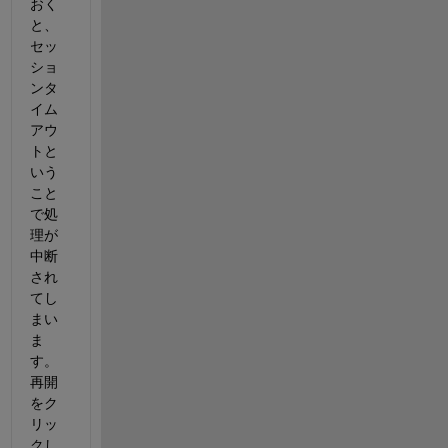
おく
と、
セッ
ショ
ンタ
イム
アウ
トと
いう
こと
で処
理が
中断
され
てし
まい
ま
す。
再開
をク
リッ
クし