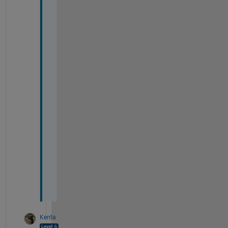
ほ
し
く
な
い
の
か
な
・
・
・
改
善
求
む
！
Kenta