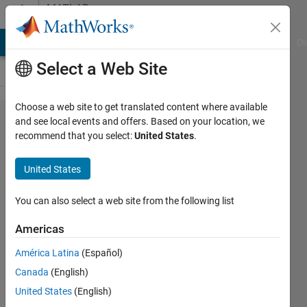
Skip to content
MATLAB
Answers
MATLAB Answers
File Exchange
Cody
AI Chat Playground
Di
Select a Web Site
Choose a web site to get translated content where available
MATLAB
and see local events and offers. Based on your location, we
recommend that you select:
United States
.
Onlineで
セッシ
United States
ョン タ
イムア
You can also select a web site from the following list
ウトし
Americas
ない方
América Latina
(Español)
法はな
Canada
(English)
いでし
United States
(English)
ょう