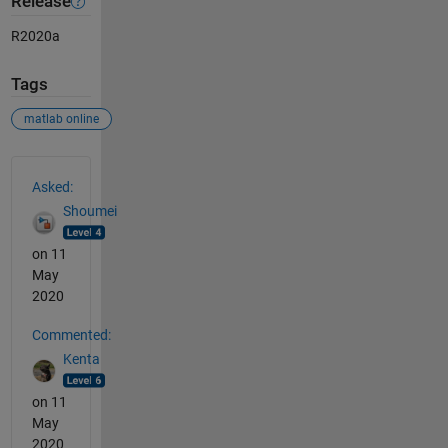
Release
R2020a
Tags
matlab online
See Also
Asked:
Shoumei
on 11
May
2020
Commented:
Kenta
on 11
May
2020