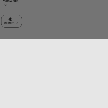
MathWorks,
Inc.
Select a Web Site
Australia