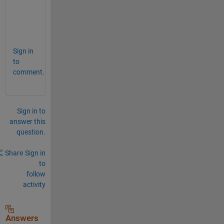
せ
ん
。
Sign in
to
comment.
Sign in to
answer this
question.
Share
Sign in
to
follow
activity
Answers