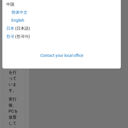
中国
MAT
简体中文
LAB 
English
Onlin
日本
(日本語)
e上で
1時間
한국
(한국어)
ぐら
いか
かる
Contact your local office
解析
処理
を行
って
いま
す。
実行
後、
PCを
放置
して