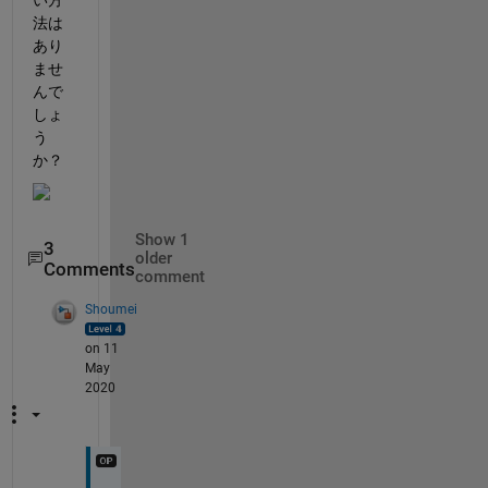
い方
法は
あり
ませ
んで
しょ
う
か？
Show 1
3
older
Comments
comment
Shoumei
on 11
May
2020