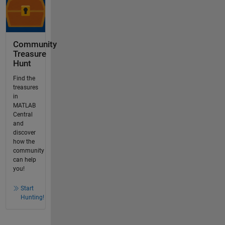
Community
Treasure
Hunt
Find the
treasures
in
MATLAB
Central
and
discover
how the
community
can help
you!
Start
Hunting!