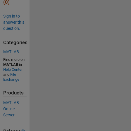
(0)
Sign in to
answer this
question.
Categories
MATLAB
Find more on
MATLAB
in
Help Center
and
File
Exchange
Products
MATLAB
Online
Server