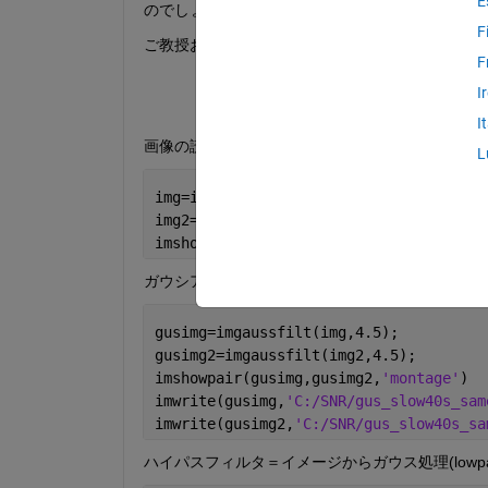
E
のでしょうか？写真左が保存した画像で、写真右がM
F
ご教授お願いいたします。
F
I
I
画像の読み込み
L
img=imread(
'C:/SNR/slow40s_same.bmp'
,
"
img2=imread(
'c:/SNR/slow40s_same2.bmp'
imshowpair(img,img2,
'montage'
)
ガウシアンフィルタ適応
gusimg=imgaussfilt(img,4.5);
gusimg2=imgaussfilt(img2,4.5);
imshowpair(gusimg,gusimg2,
'montage'
)
imwrite(gusimg,
'C:/SNR/gus_slow40s_sam
imwrite(gusimg2,
'C:/SNR/gus_slow40s_sa
ハイパスフィルタ＝イメージからガウス処理(lowp