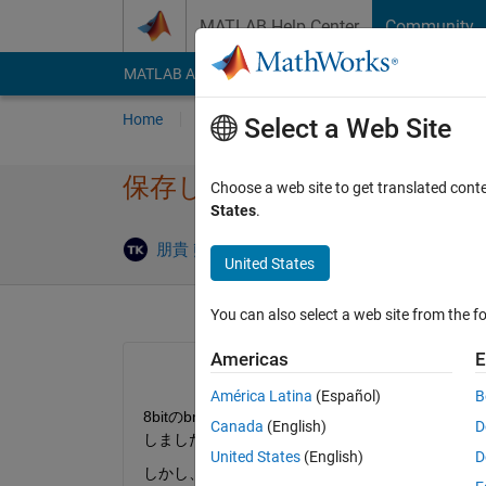
Skip to content
MATLAB Help Center
Community
MATLAB Answers
File Exchange
Cody
AI Cha
Home
Ask
Answer
Browse
MATLAB
Select a Web Site
保存した画像が白飛びしたよ
Choose a web site to get translated cont
States
.
Answer 
朋貴 熊田
1 Aug 2021
1 Answer
United States
You can also select a web site from the fo
Americas
E
América Latina
(Español)
B
8bitのbmpファイルを読み込み、ガウシアン
Canada
(English)
D
しました。
United States
(English)
D
しかし、保存した画像がMatlab上で表示され