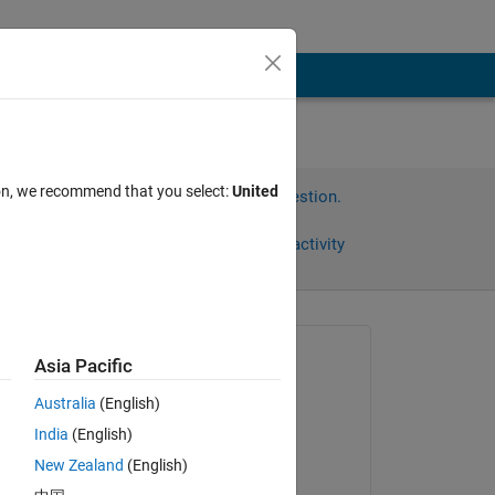
ion, we recommend that you select:
United
Sign in to answer this question.
Share
Sign in to follow activity
omments
Asked:
Asia Pacific
朋貴 熊田
Australia
(English)
on 1 Aug 2021
保存
India
(English)
Commented:
New Zealand
(English)
何な
朋貴 熊田