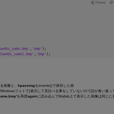
Theme
ow40s_same.bmp'
,
'bmp'
);
low40s_same2.bmp'
,
'bmp'
);
ある画像と、
hpassimg
をimwrite()で保存した画
ばWindowsフォトで)表示して見比べる事をしていないので話が食い違っ
same.bmp'
を再度
again
に読み込んでMatlab上で表示した画像は同じに
？