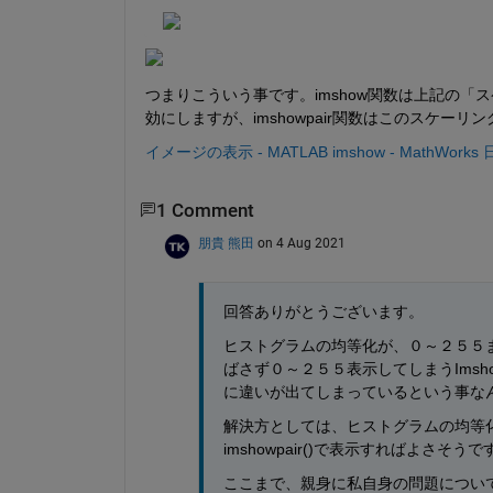
つまりこういう事です。imshow関数は上記の「スケー
効にしますが、imshowpair関数はこのスケ
イメージの表示 - MATLAB imshow - MathWorks
1 Comment
朋貴 熊田
on 4 Aug 2021
回答ありがとうございます。
ヒストグラムの均等化が、０～２５５
ばさず０～２５５表示してしまうImsh
に違いが出てしまっているという事な
解決方としては、ヒストグラムの均等
imshowpair()で表示すればよさそう
ここまで、親身に私自身の問題につい