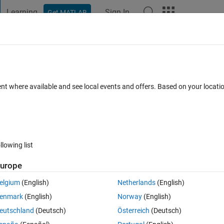
Learning
Sign In
Get MATLAB
t Playground
Discussions
Contests
Blogs
Post
More
 FAQs
More
うになる問題
ent where available and see local events and offers. Based on your locat
Accepted
Updated 4 Aug 2021
3 Views (30 days)
llowing list
Show older c
urope
0 votes
Open in MATLAB Online
elgium
(English)
Netherlands
(English)
フィルタを適応し、原画像から処理後の画像を引き算してその後その画像を
enmark
(English)
Norway
(English)
eutschland
(Deutsch)
Österreich
(Deutsch)
ている画像とコントラスとが全く違うものになりました。この問題の原因は