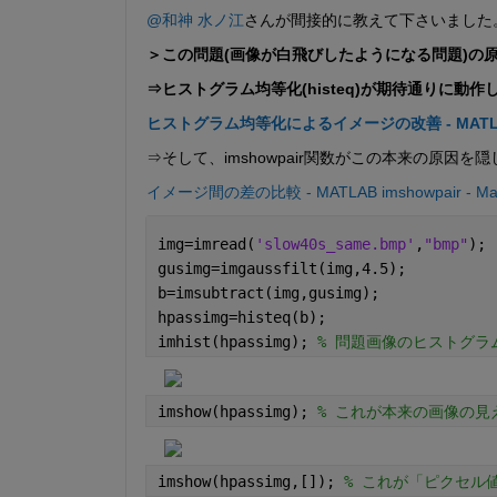
@和神 水ノ江
さんが間接的に教えて下さいました。
＞この問題(画像が白飛びしたようになる問題)の
⇒ヒストグラム均等化(histeq)が期待通りに動
ヒストグラム均等化によるイメージの改善 - MATLAB & 
⇒そして、imshowpair関数がこの本来の原因を
イメージ間の差の比較 - MATLAB imshowpair - Ma
img=imread(
'slow40s_same.bmp'
,
"bmp"
);
gusimg=imgaussfilt(img,4.5);
b=imsubtract(img,gusimg);
hpassimg=histeq(b);
imhist(hpassimg); 
% 問題画像のヒストグラム
imshow(hpassimg); 
% これが本来の画像の見え
imshow(hpassimg,[]); 
% これが「ピクセル