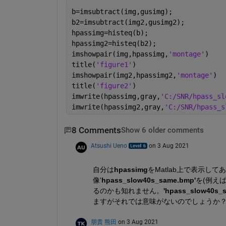
b=imsubtract(img,gusimg);
b2=imsubtract(img2,gusimg2);
hpassimg=histeq(b);
hpassimg2=histeq(b2);
imshowpair(img,hpassimg,
'montage'
)
title(
'figure1'
)
imshowpair(img2,hpassimg2,
'montage'
)
title(
'figure2'
)
imwrite(hpassimg,gray,
'C:/SNR/hpass_sl
imwrite(hpassimg2,gray,
'C:/SNR/hpass_s
8 Comments
Show 6 older comments
Atsushi Ueno
on 3 Aug 2021
自分は
hpassimg
をMatlab上で表示して
像'
hpass_slow40s_same.bmp'
を(例え
るのかも知れません。
'hpass_slow40s_
ますがそれでは意味がないのでしょうか
朋貴 熊田
on 3 Aug 2021