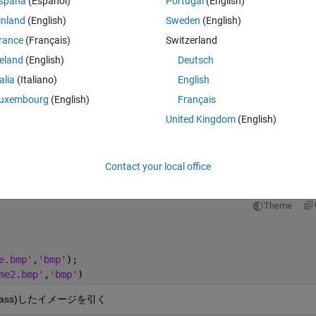
spaña
(Español)
Portugal
(English)
atlab上で表示されてる画像です。
inland
(English)
Sweden
(English)
rance
(Français)
Switzerland
reland
(English)
Deutsch
talia
(Italiano)
English
uxembourg
(English)
Français
Theme
United Kingdom
(English)
bmp"
);
,
'bmp'
);
Contact your local office
Theme
e.bmp'
,
'bmp'
);
me2.bmp'
,
'bmp'
)
ass)したイメージを引く