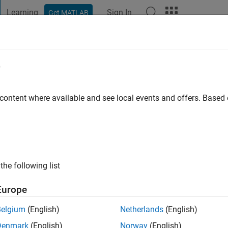
Learning
Sign In
Get MATLAB
t Playground
Discussions
Contests
Blogs
Post
More
e
Masuda
go
|
Active since 2018
 content where available and see local events and offers. Base
ng:
0
the following list
Europe
Belgium
(English)
Netherlands
(English)
RANK
Denmark
(English)
Norway
(English)