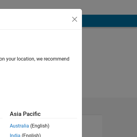
d on your location, we recommend
Asia Pacific
Australia
(English)
India
(English)