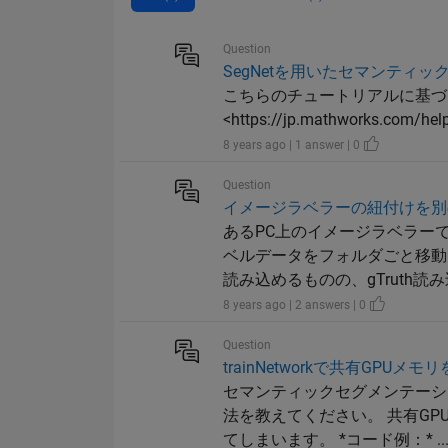
Question
SegNetを用いたセマンティ
こちらのチュートリアルに基づ
<https://jp.mathworks.com/hel
8 years ago | 1 answer | 0
Question
イメージラベラーの紐付けを別
あるPC上のイメージラベラーで
ベルデータをフォルダごと移動し
読み込めるものの、gTruth読み込
8 years ago | 2 answers | 0
Question
trainNetworkで共有GPUメ
セマンティックセグメンテーシ
法を教えてください。 共有G
てしまいます。 *コード例：* ..