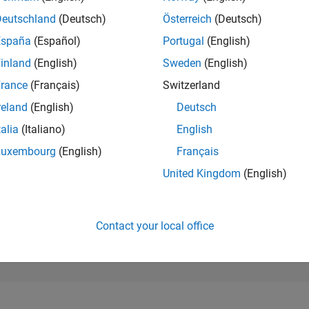
123,873
of 302,028
Deutschland
(Deutsch)
Österreich
(Deutsch)
España
(Español)
Portugal
(English)
REPUTATION
0
inland
(English)
Sweden
(English)
rance
(Français)
Switzerland
CONTRIBUTIO
3
Questions
reland
(English)
Deutsch
0
Answers
talia
(Italiano)
English
ANSWER
Luxembourg
(English)
Français
ACCEPTANC
66.67%
21
05/22
L
01/23
09/23
05/24
01/25
09/25
05/26
United Kingdom
(English)
TIMELINE
VOTES RECEI
0
Contact your local office