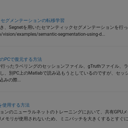
ックセグメンテーションの転移学習
き、Segnetを用いたセマンティックセグメンテーションを行
p/vision/examples/semantic-segmentation-using-d...
のPCで復元する方法
行ったラベリングのセッションファイル、gTruthファイル、
、別PC上のMatlabで読み込もうとしているのですが、セッ
みの際...
モリを使用する方法
ョンのニューラルネットのトレーニングにおいて、共有GPU
PUメモリが使用されないため、ミニバッチを大きくするとすぐ
.