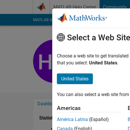
Skip to content
MATLAB Help Center
Community
MATLAB Answers
File Exchange
Cody
AI Cha
Select a Web Sit
Hirotada 
Last seen: 4 years a
Choose a web site to get translated
Followers:
0
Followi
that you select:
United States
.
Follow
United States
You can also select a web site from 
Dashboard
Badges
Endorsements
Americas
Statistics
América Latina
(Español)
Canada
(English)
MATLAB Answers