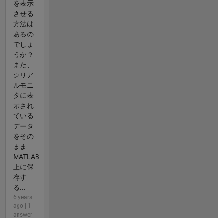
を表示
させる
方法は
あるの
でしょ
うか？
また、
シリア
ルモニ
タに表
示され
ている
データ
をその
まま
MATLAB
上に保
存す
る...
6 years
ago | 1
answer