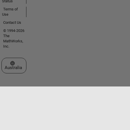
Status
Terms of
Use
Contact Us
© 1994-2026
The
MathWorks,
Inc.
Select a Web Site
Australia