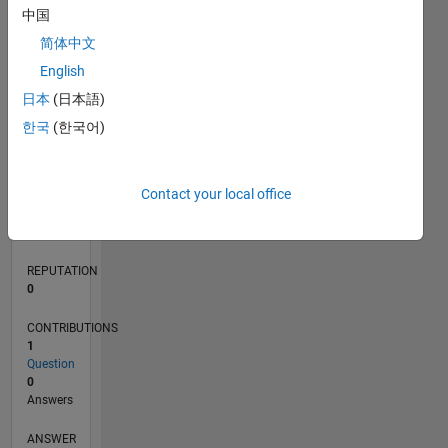
中国
简体中文
0
English
12/19
09/20
06/21
03/22
12/22
09/23
06/24
03/25
12/25
10/20
08/21
06/22
04/23
02/24
12/24
10/25
08/26
11/20
10/21
09/22
08/23
07/24
06/25
05/26
L
日本
(日本語)
TIMELINE
한국
(한국어)
RANK
Contact your local office
262,617
of
302,031
REPUTATION
0
CONTRIBUTIONS
1
Question
0
Answers
ANSWER