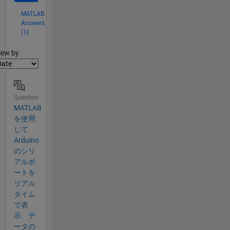
MATLAB
Answers
(1)
lter2
iew by
Question
MATLAB
を使用
して
Arduino
のシリ
アルポ
ートを
リアル
タイム
で表
示、デ
ータの