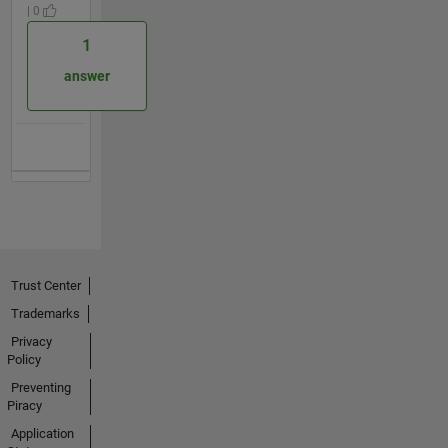
| 0
1
answer
Trust Center
Trademarks
Privacy
Policy
Preventing
Piracy
Application