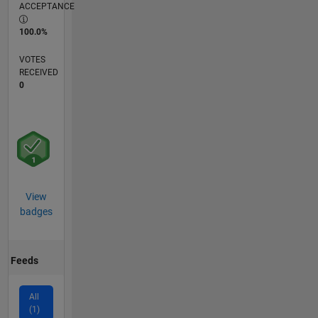
ACCEPTANCE
100.0%
VOTES
RECEIVED
0
View
badges
Feeds
All
(1)