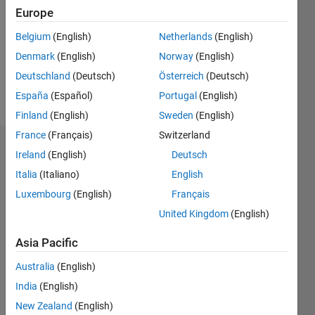
Followers:
Europe
0
Following:
Belgium
(English)
Netherlands
(English)
0
Denmark
(English)
Norway
(English)
Deutschland
(Deutsch)
Österreich
(Deutsch)
Follow
España
(Español)
Portugal
(English)
Finland
(English)
Sweden
(English)
France
(Français)
Switzerland
Dashboard
Ireland
(English)
Deutsch
Italia
(Italiano)
English
Statistics
Luxembourg
(English)
Français
M…
United Kingdom
(English)
-2
-1
3
2
Asia Pacific
Australia
(English)
CONTRIBUTIONS
India
(English)
L
1
New Zealand
(English)