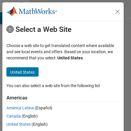
Skip to content
Community
Profile
MATLAB Answers
File Exchange
Cody
AI Chat Playground
Di
Select a Web Site
Choose a web site to get translated content where available
and see local events and offers. Based on your location, we
recommend that you select:
United States
.
Tsubasa
Satoh
United States
Last
You can also select a web site from the following list
seen: 6
years
Americas
ago
América Latina
(Español)
|
Active
since
Canada
(English)
2019
United States
(English)