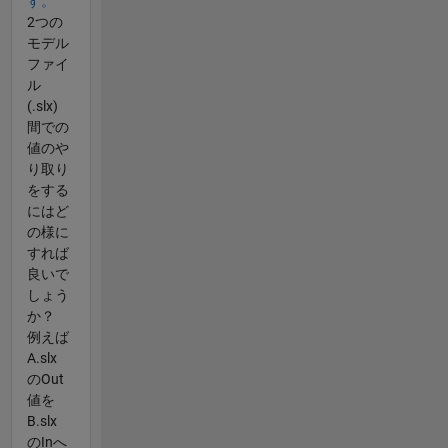
す​。
2つの
モデル
ファイ
ル
(.slx)
間での
値のや
り取り
をする
にはど
の様に
すれば
良いで
しょう
か？
例えば
A.slx
のOut
値を
B.slx
のInへ