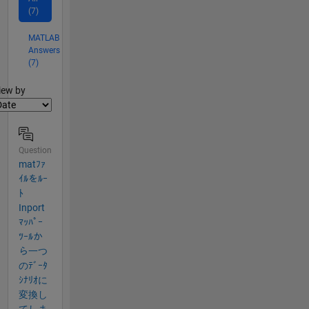
(7)
MATLAB
Answers
(7)
lter2
iew by
Question
matﾌｧ
ｲﾙをﾙｰ
ﾄ
Inport
ﾏｯﾊﾟｰ
ﾂｰﾙか
ら一つ
のﾃﾞｰﾀ
ｼﾅﾘｵに
変換し
てしま