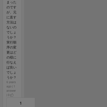
まった
のです
が、元
に直す
方法は
ないの
でしょ
うか？
実行順
序の変
更はど
の様に
行なえ
ば良い
でしょ
うか？
6 years
ago | 1
answer
| 0
1