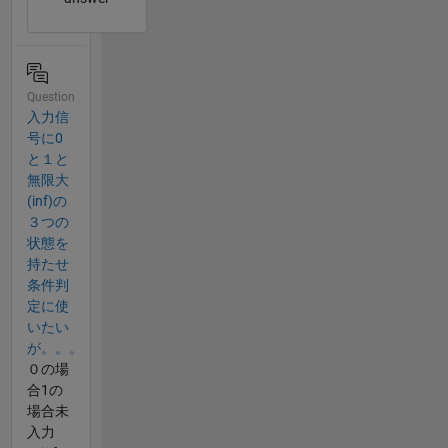
Question
入力信
号に0
と１と
無限大
(inf)の
３つの
状態を
持たせ
条件判
定に使
いたい
が。。。
０の場
合1の
場合未
入力