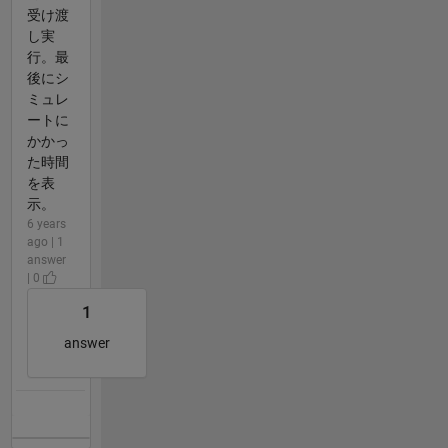
受け渡
し実
行。最
後にシ
ミュレ
ートに
かかっ
た時間
を表
示。
6 years
ago | 1
answer
| 0
1
answer