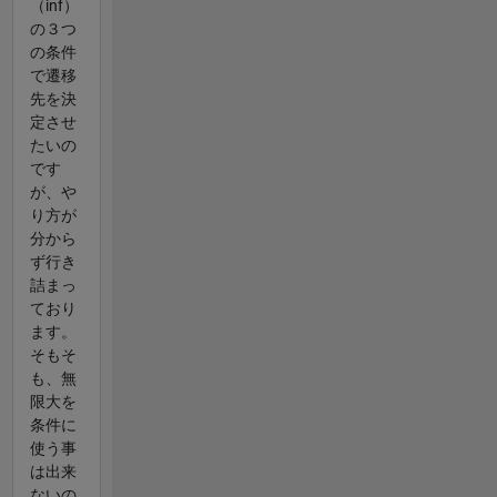
（inf）
の３つ
の条件
で遷移
先を決
定させ
たいの
です
が、や
り方が
分から
ず行き
詰まっ
ており
ます。
そもそ
も、無
限大を
条件に
使う事
は出来
ないの