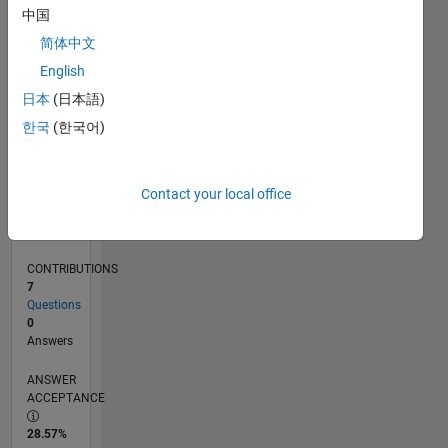
0
中国
10/20
06/21
02/22
10/22
06/23
02/24
10/24
06/25
02/26
07/21
04/22
01/23
10/23
07/24
04/25
01/26
08/21
06/22
04/23
12/24
10/25
08/26
L
简体中文
TIMELINE
English
日本
(日本語)
RANK
한국
(한국어)
286,340
of
302,023
Contact your local office
REPUTATION
0
CONTRIBUTIONS
7
Questions
0
Answers
ANSWER
ACCEPTANCE
28.57%