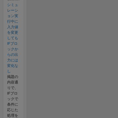
シミュ
レーシ
ョン実
行中に
入力値
を変更
しても
IFブロ
ックか
らの出
力には
変化な
し
掲題の
内容通
りで、
IFブロ
ックで
条件に
応じた
処理を