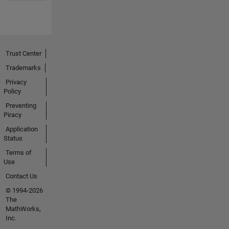
Trust Center
Trademarks
Privacy
Policy
Preventing
Piracy
Application
Status
Terms of
Use
Contact Us
© 1994-2026
The
MathWorks,
Inc.