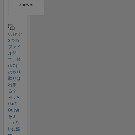
answer
Question
2つの
ファイ
ル間
で、​値
(I/O)
のやり
取​りは
出来
る？
例：A.​
slxの
Out値
をB​
.slxの
Inに渡