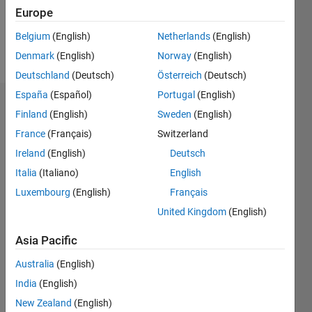
0
Europe
Belgium
(English)
Netherlands
(English)
Follow
Denmark
(English)
Norway
(English)
Deutschland
(Deutsch)
Österreich
(Deutsch)
España
(Español)
Portugal
(English)
Dashboard
Finland
(English)
Sweden
(English)
France
(Français)
Switzerland
Statistics
Ireland
(English)
Deutsch
M…
Italia
(Italiano)
English
Luxembourg
(English)
Français
-2
-1
4
3
United Kingdom
(English)
CONTRIBUTIONS
2
Asia Pacific
L
Australia
(English)
1
India
(English)
New Zealand
(English)