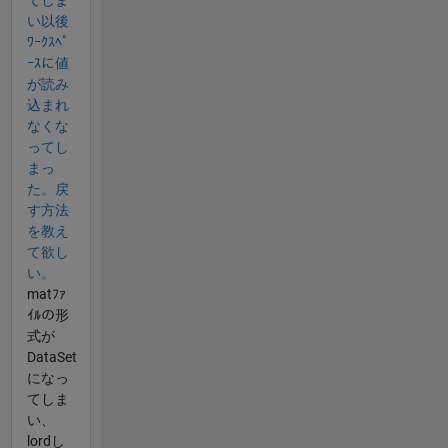
い以後
ﾜｰｸｽﾍﾟ
ｰｽに値
が読み
込まれ
なくな
ってし
まっ
た。戻
す方法
を教え
て欲し
い。
matﾌｧ
ｲﾙの形
式が
DataSet
になっ
てしま
い、
lordし