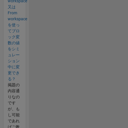
workspace
又は
From
workspace
を使っ
てブロ
ック変
数の値
をシミ
ュレー
ション
中に変
更でき
る？
掲題の
内容通
りなの
です
が、も
し可能
であれ
ばご教