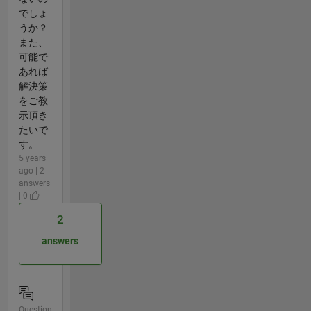
でしょ
うか？
また、
可能で
あれば
解決策
をご教
示頂き
たいで
す。
5 years
ago | 2
answers
| 0
2
answers
Question