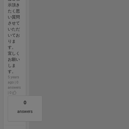
示頂き
たく思
い質問
させて
いただ
いてお
りま
す。
宜しく
お願い
しま
す。
5 years
ago | 0
answers
| 0
0
answers