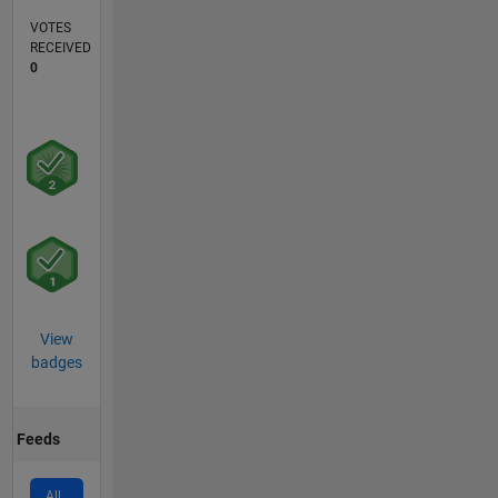
VOTES
RECEIVED
0
View
badges
Feeds
All