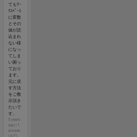
てもﾜｰ
ｸｽﾍﾟｰｽ
に変数
とその
値が読
込まれ
ない様
になっ
てしま
い困っ
ており
ます。
元に戻
す方法
をご教
示頂き
たいで
す。
5 years
ago | 1
answer
| 0