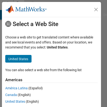
Skip to content
Community
Profile
MATLAB Answers
File Exchange
Cody
AI Chat Playground
Di
Select a Web Site
Choose a web site to get translated content where available
and see local events and offers. Based on your location, we
recommend that you select:
United States
.
Katotyan_pe
United States
Last
seen: 1
year ago
You can also select a web site from the following list
|
Active
since
Americas
2020
América Latina
(Español)
Followers:
Canada
(English)
0
United States
(English)
Following: