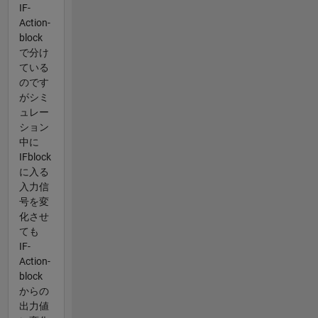
IF-
Action-
block
で分け
ている
のです
がシミ
ュレー
ション
中に
IFblock
に入る
入力信
号を変
化させ
ても
IF-
Action-
block
からの
出力値