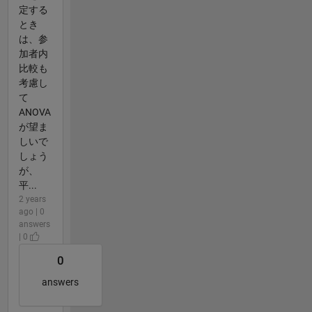
定する
とき
は、参
加者内
比較も
考慮し
て
ANOVA
が望ま
しいで
しょう
が、
平...
2 years
ago | 0
answers
| 0
0
answers