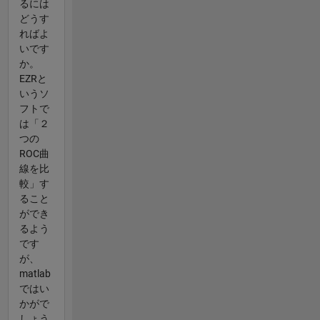
るには
どうす
ればよ
いです
か。
EZRと
いうソ
フトで
は「２
つの
ROC曲
線を比
較」す
ること
ができ
るよう
です
が、
matlab
ではい
かがで
しょう