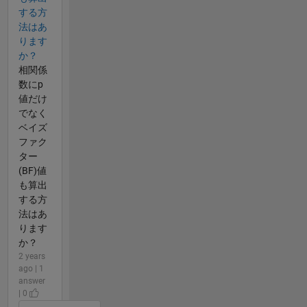
する方
法はあ
ります
か？
相関係
数にp
値だけ
でなく
ベイズ
ファク
ター
(BF)値
も算出
する方
法はあ
ります
か？
2 years
ago | 1
answer
| 0