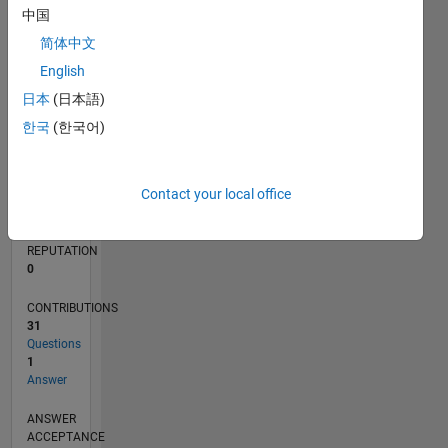
中国
1
简体中文
0
04/21
11/21
06/22
01/23
08/23
03/24
10/24
05/25
12/25
07/26
12/21
08/22
04/23
12/23
08/24
04/25
08/26
01/22
10/22
07/23
04/24
01/25
10/25
L
English
TIMELINE
日本
(日本語)
한국
(한국어)
RANK
299,880
Contact your local office
of
302,025
REPUTATION
0
CONTRIBUTIONS
31
Questions
1
Answer
ANSWER
ACCEPTANCE