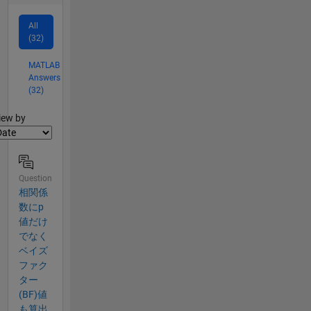
All
(32)
MATLAB
Answers
(32)
lter2
iew by
Question
相関係
数にp
値だけ
でなく
ベイズ
ファク
ター
(BF)値
も算出