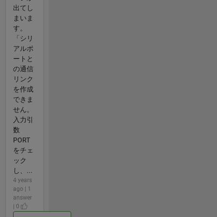
出てし
まいま
す。
「シリ
アルポ
ートと
の通信
リンク
を作成
できま
せん。
入力引
数
PORT
をチェ
ック
し、...
4 years
ago | 1
answer
| 0