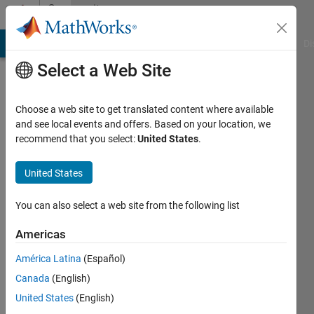
Skip to content
Community
Profile
MATLAB Answers
File Exchange
Cody
AI Chat Playground
Di
Select a Web Site
Choose a web site to get translated content where available
and see local events and offers. Based on your location, we
recommend that you select:
United States
.
KO
United States
Last
seen: 1
year ago
You can also select a web site from the following list
|
Active
since
Americas
2021
América Latina
(Español)
Followers:
Canada
(English)
0
United States
(English)
Following: