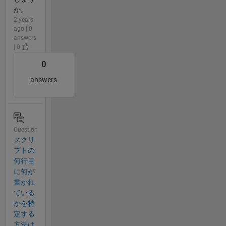
か。
2 years
ago | 0
answers
| 0
0
answers
Question
スクリ
プトの
何行目
に何が
書かれ
ている
かを特
定する
方法は