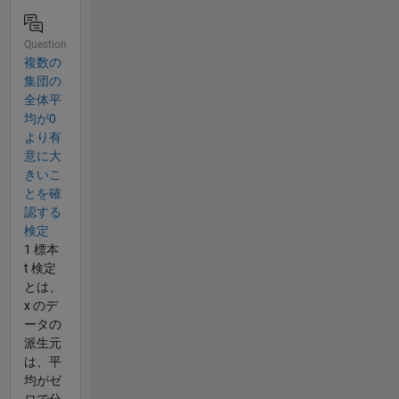
Question
複数の
集団の
全体平
均が0
より有
意に大
きいこ
とを確
認する
検定
1 標本
t 検定
とは、
x のデ
ータの
派生元
は、平
均がゼ
ロで分