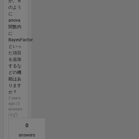
か。 R
のよう
に
anova
関数内
に
BayesFactor
といっ
た項目
を追加
するな
どの機
能はあ
ります
か？
2 years
ago | 0
answers
| 0
0
answers