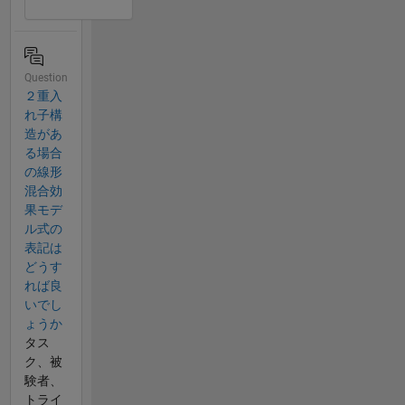
Question
２重入
れ子構
造があ
る場合
の線形
混合効
果モデ
ル式の
表記は
どうす
れば良
いでし
ょうか
タス
ク、被
験者、
トライ