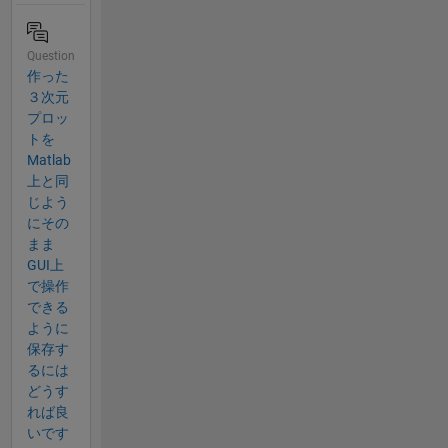
Question
作った
３次元
プロッ
トを
Matlab
上と同
じよう
にその
まま
GUI上
で操作
できる
ように
保存す
るには
どうす
れば良
いです