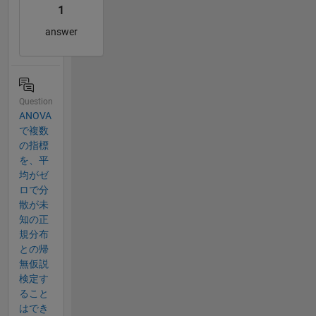
1
answer
Question
ANOVA
で複数
の指標
を、平
均がゼ
ロで分
散が未
知の正
規分布
との帰
無仮説
検定す
ること
はでき