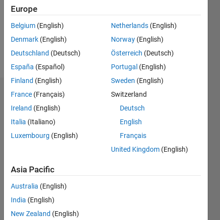
0
Europe
Belgium
(English)
Netherlands
(English)
Follow
Denmark
(English)
Norway
(English)
Message
Deutschland
(Deutsch)
Österreich
(Deutsch)
España
(Español)
Portugal
(English)
Finland
(English)
Sweden
(English)
France
(Français)
Switzerland
Dashboard
Ireland
(English)
Deutsch
Statistics
Italia
(Italiano)
English
M…
Luxembourg
(English)
Français
United Kingdom
(English)
-2
-1
8
7
Asia Pacific
6
CONTRIBUTIONS
5
Australia
(English)
4
India
(English)
L
3
New Zealand
(English)
2