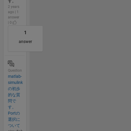
す。
2 years
ago | 1
answer
| 0
1
answer
Question
matlab-
simulink
の初歩
的な質
問で
す。
Portの
選択に
ついて