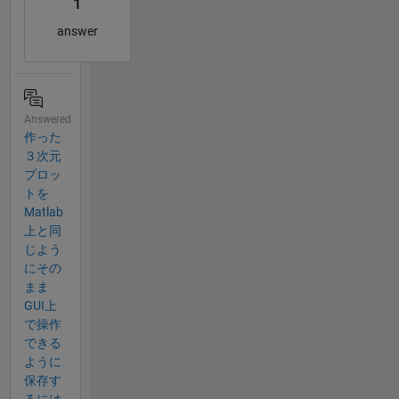
1
answer
Answered
作った
３次元
プロッ
トを
Matlab
上と同
じよう
にその
まま
GUI上
で操作
できる
ように
保存す
るには