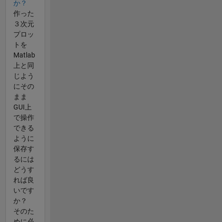
か？
作った
３次元
プロッ
トを
Matlab
上と同
じよう
にその
まま
GUI上
で操作
できる
ように
保存す
るには
どうす
れば良
いです
か？
そのた
めに必