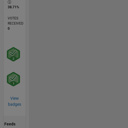
38.71%
VOTES
RECEIVED
0
View
badges
Feeds