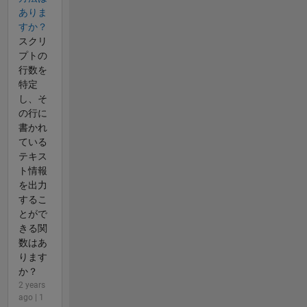
ありま
すか？
スクリ
プトの
行数を
特定
し、そ
の行に
書かれ
ている
テキス
ト情報
を出力
するこ
とがで
きる関
数はあ
ります
か？
2 years
ago | 1