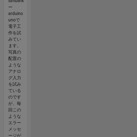
simulink
ー
arduino
unoで
電子工
作を試
みてい
ます。
写真の
配置の
ような
アナロ
グ入力
を試み
ている
のです
が、毎
回この
ような
エラー
メッセ
ージが