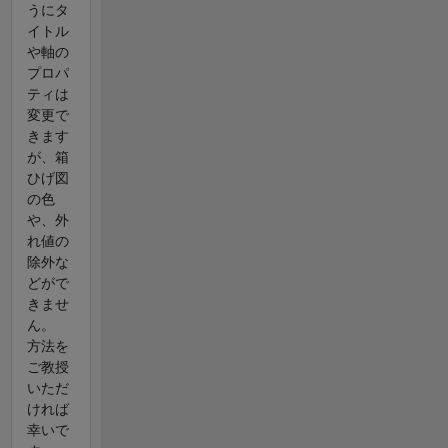
うにタ
イトル
や軸の
プロパ
ティは
変更で
きます
が、箱
ひげ図
の色
や、外
れ値の
除外な
どがで
きませ
ん。
方法を
ご教授
いただ
ければ
幸いで