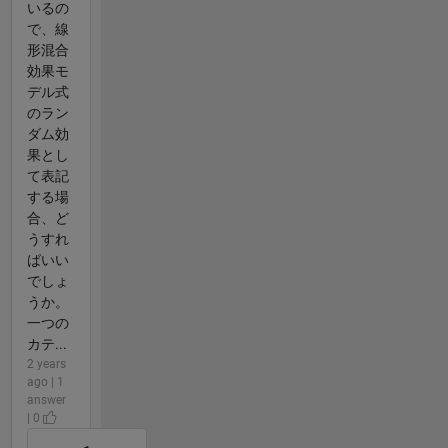
いるの
で、線
形混合
効果モ
デル式
のラン
ダム効
果とし
て表記
する場
合、ど
うすれ
ばいい
でしょ
うか。
一つの
カテ...
2 years
ago | 1
answer
| 0