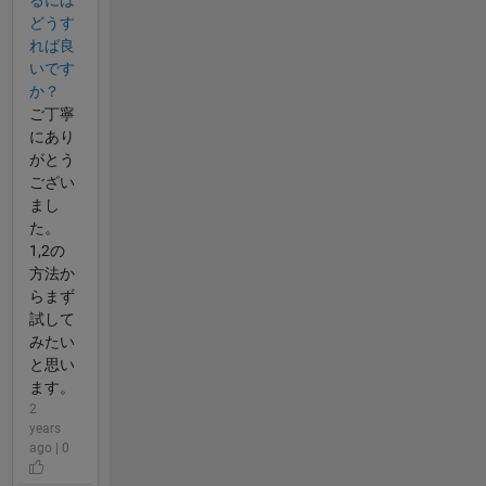
どうす
れば良
いです
か？
ご丁寧
にあり
がとう
ござい
まし
た。
1,2の
方法か
らまず
試して
みたい
と思い
ます。
2
years
ago | 0