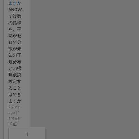
ますか
ANOVA
で複数
の指標
を、平
均がゼ
ロで分
散が未
知の正
規分布
との帰
無仮説
検定す
ること
はでき
ますか
2 years
ago | 1
answer
| 0
1