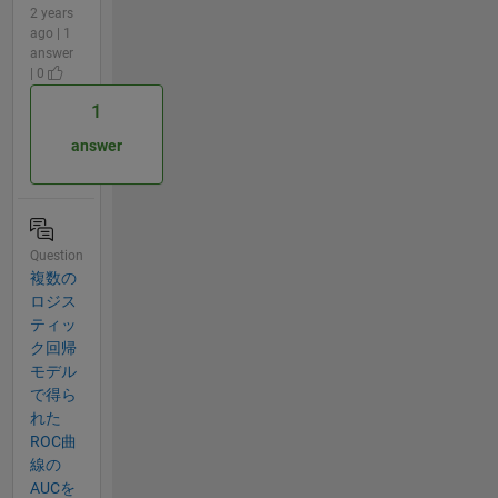
2 years
ago | 1
answer
| 0
1
answer
Question
複数の
ロジス
ティッ
ク回帰
モデル
で得ら
れた
ROC曲
線の
AUCを