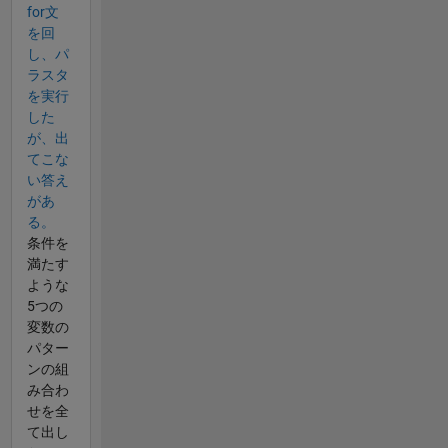
for文
を回
し、パ
ラスタ
を実行
した
が、出
てこな
い答え
があ
る。
条件を
満たす
ような
5つの
変数の
パター
ンの組
み合わ
せを全
て出し