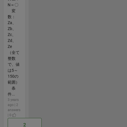
N＝〇
変
数：
Za、
Zb、
Zc、
Zd、
Ze
（全て
整数
で、値
は5～
150の
範囲）
条
件...
3 years
ago | 2
answers
| 0
2