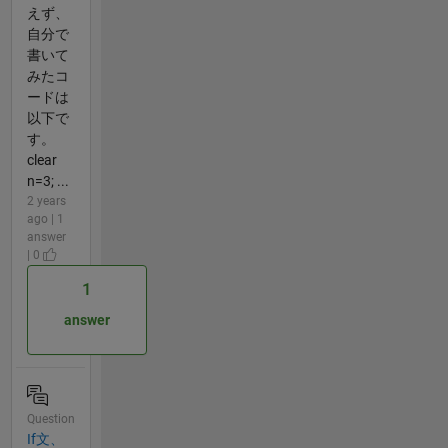
えず、
自分で
書いて
みたコ
ードは
以下で
す。
clear
n=3; ...
2 years
ago | 1
answer
| 0
1
answer
Question
If文、