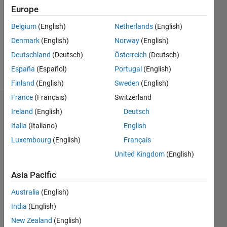
Followers:
Europe
0
Following:
Belgium
(English)
Netherlands
(English)
0
Denmark
(English)
Norway
(English)
Deutschland
(Deutsch)
Österreich
(Deutsch)
Follow
España
(Español)
Portugal
(English)
Finland
(English)
Sweden
(English)
France
(Français)
Switzerland
Dashboard
Ireland
(English)
Deutsch
Italia
(Italiano)
English
Statistics
Luxembourg
(English)
Français
M…
United Kingdom
(English)
-2
-1
4
3
Asia Pacific
Australia
(English)
CONTRIBUTIONS
2
India
(English)
L
New Zealand
(English)