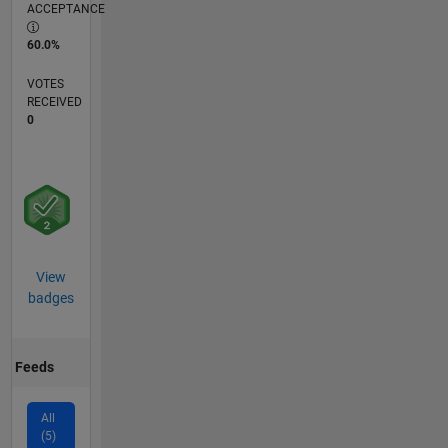
ACCEPTANCE
60.0%
VOTES
RECEIVED
0
View
badges
Feeds
All
(5)