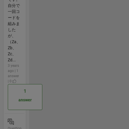
自分で
一回コ
ードを
組みま
した
が、
（Za、
Zb、
Zc、
Zd...
3 years
ago | 1
answer
| 0
1
answer
Question