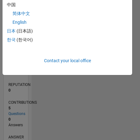
1
中国
简体中文
0
English
12/22
05/23
10/23
03/24
08/24
01/25
06/25
11/25
04/26
06/23
12/23
06/24
12/24
12/25
06/26
L
日本
(日本語)
TIMELINE
한국
(한국어)
RANK
Contact your local office
179,910
of
302,025
REPUTATION
0
CONTRIBUTIONS
5
Questions
0
Answers
ANSWER