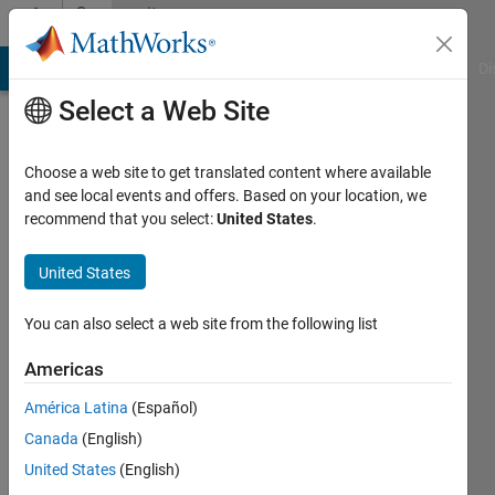
Skip to content
Community
Profile
MATLAB Answers
File Exchange
Cody
AI Chat Playground
Di
Select a Web Site
Choose a web site to get translated content where available
and see local events and offers. Based on your location, we
recommend that you select:
United States
.
実
香
United States
Last
You can also select a web site from the following list
seen: 2
years
Americas
ago
América Latina
(Español)
|
Active
since
Canada
(English)
2022
United States
(English)