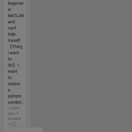
beginner
in
MATLAB
and
can't
help
myself.
【Thing
i want
to
do】 I
want
to
output
a
pattern
combin...
3 years
ago | 0
answers
| 0