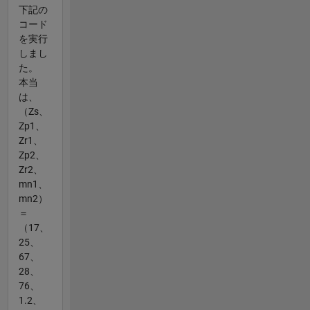
下記の
コード
を実行
しまし
た。
本当
は、
（Zs、
Zp1、
Zr1、
Zp2、
Zr2、
mn1、
mn2）
＝
（17、
25、
67、
28、
76、
1.2、