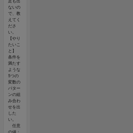
足も出
ないの
で、教
えてく
ださ
い。
【やり
たいこ
と】
条件を
満たす
ような
5つの
変数の
パター
ンの組
み合わ
せを出
した
い。
任意
の値：