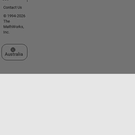
Contact Us
© 1994-2026
The
MathWorks,
Inc.
Select a Web Site
Australia