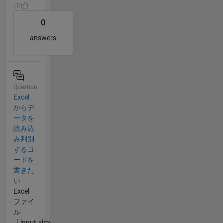
| 0
0
answers
Question
Excel
からデ
ータを
読み込
み判別
するコ
ードを
書きた
い
Excel
ファイ
ル
「input.xlsx」