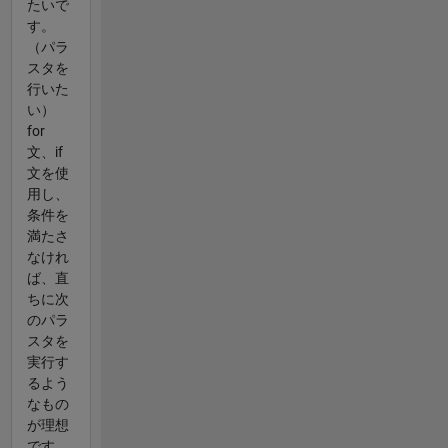
たいで
す。
（パラ
スタを
行いた
い）
for
文、if
文を使
用し、
条件を
満たさ
なけれ
ば、直
ちに次
のパラ
スタを
実行す
るよう
なもの
が理想
です。