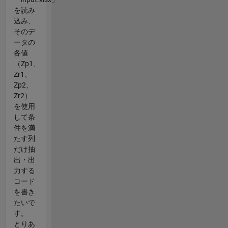
を読み
込み、
そのデ
ータの
各値
（Zp1、
Zr1、
Zp2、
Zr2）
を使用
して条
件を満
たす列
だけ抽
出・出
力する
コード
を書き
たいで
す。
とりあ