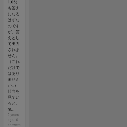
1.05）
も答え
になる
はずな
のです
が、答
えとし
て出力
されま
せん。
（これ
だけで
はあり
ません
が…）
傾向を
見てい
ると、
m...
2 years
ago | 0
answers