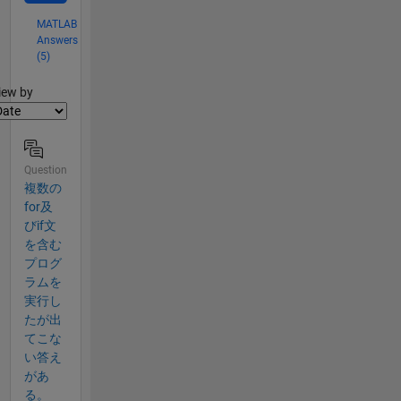
MATLAB
Answers
(5)
lter2
iew by
Question
複数の
for及
びif文
を含む
プログ
ラムを
実行し​
たが出
てこな
い答え​
があ
る。