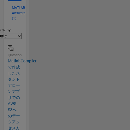
MATLAB
Answers
(1)
lter2
iew by
Question
MatlabCompiler
で作成
したス
タンド
アロー
ンアプ
リでの
AWS
S3へ
のデー
タアク
セス方