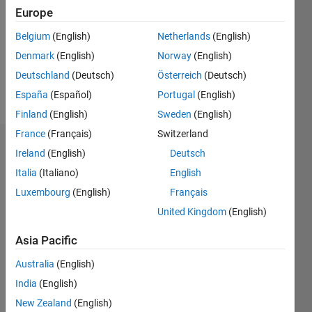
Followers:
Europe
0
Following:
Belgium
(English)
Netherlands
(English)
0
Denmark
(English)
Norway
(English)
Deutschland
(Deutsch)
Österreich
(Deutsch)
Follow
España
(Español)
Portugal
(English)
Finland
(English)
Sweden
(English)
France
(Français)
Switzerland
Dashboard
Ireland
(English)
Deutsch
Italia
(Italiano)
English
Statistics
Luxembourg
(English)
Français
M…
United Kingdom
(English)
-2
-1
3
2
Asia Pacific
Australia
(English)
CONTRIBUTIONS
India
(English)
L
1
New Zealand
(English)