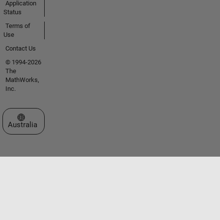
Application
Status
Terms of
Use
Contact Us
© 1994-2026
The
MathWorks,
Inc.
Select a Web Site
Australia