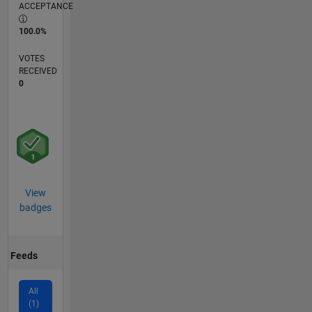
ACCEPTANCE
100.0%
VOTES
RECEIVED
0
View
badges
Feeds
All
(1)