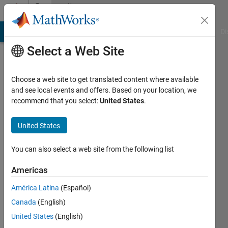
Skip to content
Community
Profile
MATLAB Answers
File Exchange
Cody
AI Chat Playground
Di
Select a Web Site
Choose a web site to get translated content where available
and see local events and offers. Based on your location, we
recommend that you select:
United States
.
和
哉
United States
Last
You can also select a web site from the following list
seen: 7
months
Americas
ago
América Latina
(Español)
|
Active
since
Canada
(English)
2025
United States
(English)