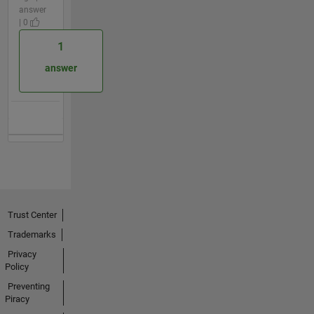
answer
| 0
1
answer
Trust Center
Trademarks
Privacy
Policy
Preventing
Piracy