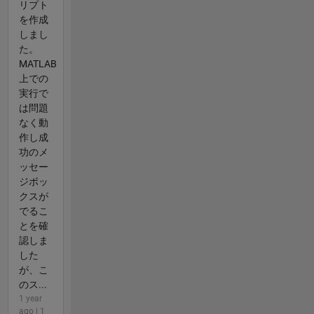
リプト
を作成
しまし
た。
MATLAB
上での
実行で
は問題
なく動
作し成
功のメ
ッセー
ジボッ
クスが
でるこ
とを確
認しま
した
が、こ
のス...
1 year
ago | 1