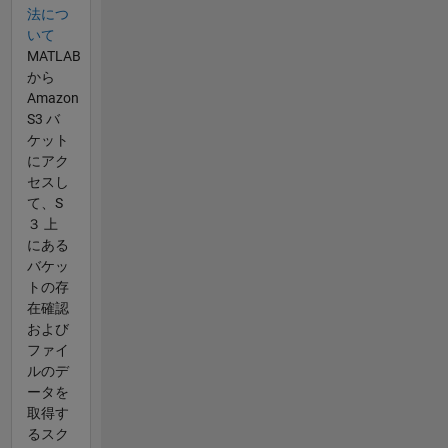
法につ
いて
MATLAB
から
Amazon
S3 バ
ケット
にアク
セスし
て、S
３ 上
にある
バケッ
トの存
在確認
および
ファイ
ルのデ
ータを
取得す
るスク