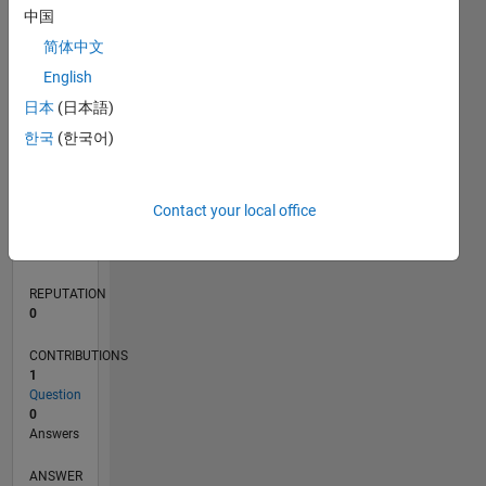
中国
简体中文
0
English
03/25
05/25
07/25
09/25
11/25
01/26
03/26
05/26
07/26
06/25
12/25
06/26
L
日本
(日本語)
TIMELINE
한국
(한국어)
RANK
Contact your local office
46,134
of
302,028
REPUTATION
0
CONTRIBUTIONS
1
Question
0
Answers
ANSWER