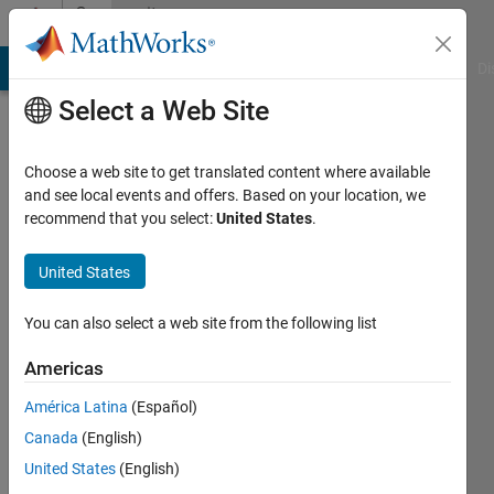
Skip to content
Community
Profile
MATLAB Answers
File Exchange
Cody
AI Chat Playground
Di
Select a Web Site
Choose a web site to get translated content where available
and see local events and offers. Based on your location, we
recommend that you select:
United States
.
soga
United States
Last
seen: 1
year ago
You can also select a web site from the following list
|
Active
since
Americas
2024
América Latina
(Español)
Followers:
Canada
(English)
0
United States
(English)
Following: