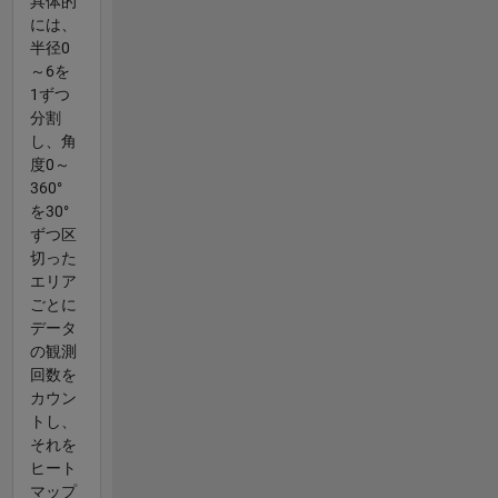
具体的
には、
半径0
～6を
1ずつ
分割
し、角
度0～
360°
を30°
ずつ区
切った
エリア
ごとに
データ
の観測
回数を
カウン
トし、
それを
ヒート
マップ