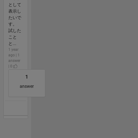
として
表示し
たいで
す。
試した
こと
と...
1 year
ago | 1
answer
| 0
1
answer