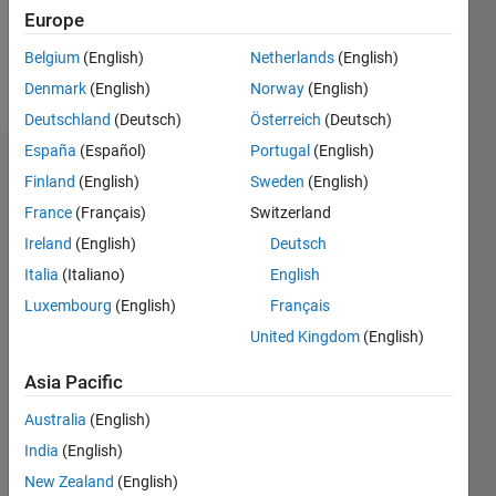
0
Europe
Belgium
(English)
Netherlands
(English)
Follow
Denmark
(English)
Norway
(English)
Deutschland
(Deutsch)
Österreich
(Deutsch)
España
(Español)
Portugal
(English)
Dashboard
Finland
(English)
Sweden
(English)
France
(Français)
Switzerland
Statistics
Ireland
(English)
Deutsch
M…
Italia
(Italiano)
English
Luxembourg
(English)
Français
-2
-1
3
2
United Kingdom
(English)
CONTRIBUTIONS
Asia Pacific
L
1
Australia
(English)
India
(English)
New Zealand
(English)