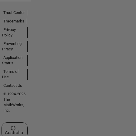
Trust Center
Trademarks
Privacy
Policy
Preventing
Piracy
Application
Status
Terms of
Use
Contact Us
© 1994-2026
The
MathWorks,
Inc.
Select a Web Site
Australia