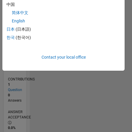
0
中国
11/24
02/25
05/25
08/25
11/25
02/26
05/26
08/26
L
简体中文
TIMELINE
English
日本
(日本語)
RANK
한국
(한국어)
47,775
of
302,025
Contact your local office
REPUTATION
0
CONTRIBUTIONS
1
Question
0
Answers
ANSWER
ACCEPTANCE
0.0%