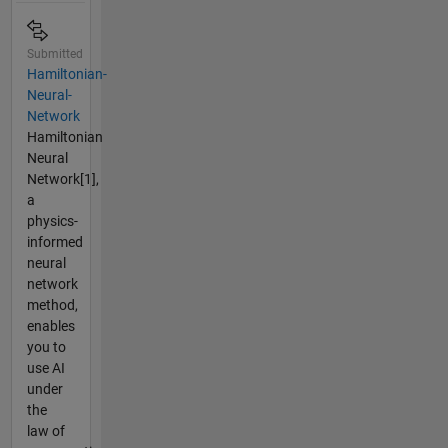
Submitted
Hamiltonian-
Neural-
Network
Hamiltonian
Neural
Network[1],
a
physics-
informed
neural
network
method,
enables
you to
use AI
under
the
law of