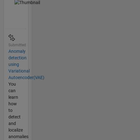
Submitted
Anomaly
detection
using
Variational
Autoencoder(VAE)
You
can
learn
how
to
detect
and
localize
anomalies