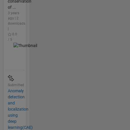
conservation
of ...
3 years
ago | 2
downloads
|
0.0
/ 5
Submitted
Anomaly
detection
and
localization
using
deep
learning(CAE)