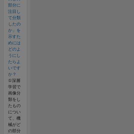
部分に
注目し
て分類
したの
か」を
示すた
めには
どのよ
うにし
たらよ
いです
か？
①深層
学習で
画像分
類をし
たもの
につい
て、機
械がど
の部分