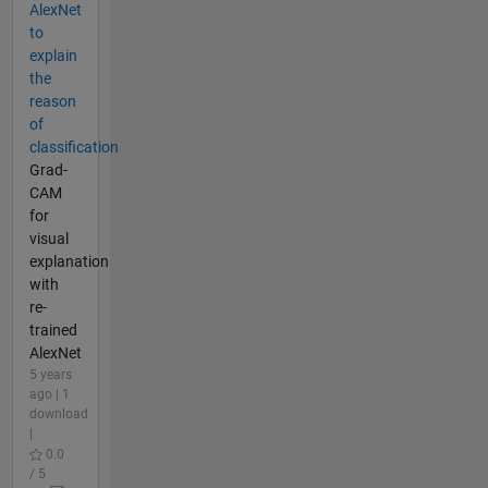
AlexNet
to
explain
the
reason
of
classification
Grad-
CAM
for
visual
explanation
with
re-
trained
AlexNet
5 years
ago | 1
download
|
0.0
/ 5