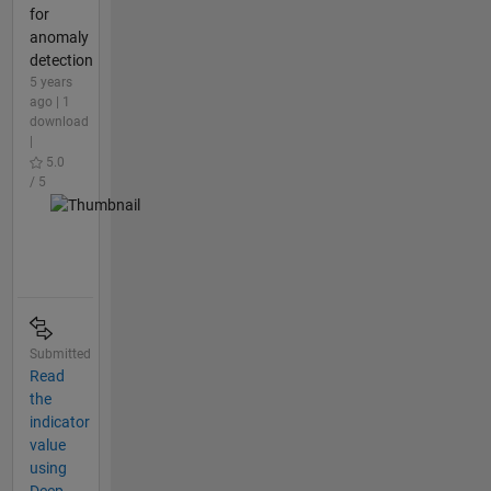
for
anomaly
detection
5 years
ago | 1
download
|
5.0
/ 5
Submitted
Read
the
indicator
value
using