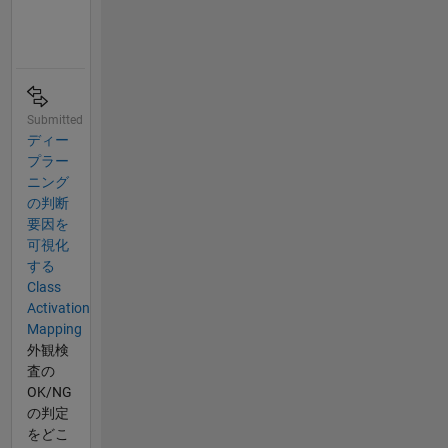
Submitted
ディー
プラー
ニング
の判断
要因を
可視化
する
Class
Activation
Mapping
外観検
査の
OK/NG
の判定
をどこ