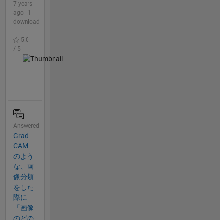
7 years
ago | 1
download
|
5.0
/ 5
Answered
Grad
CAM
のよう
な、画
像分類
をした
際に
「画像
のどの