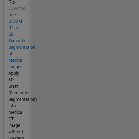
Submitted
Use
DICOM
RT for
3D
Semantic
Segmentation
of
Medical
images
Apply
3D
UNet
(Semantic
Segmentation)
into
medical
CT
image
without
wasting