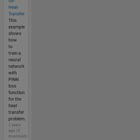
for-
Heat-
Transfer
This
example
shows
how
to
train a
neural
network
with
PINN
loss
function
for the
heat
transfer
problem.
2 years
ago | 9
downloads