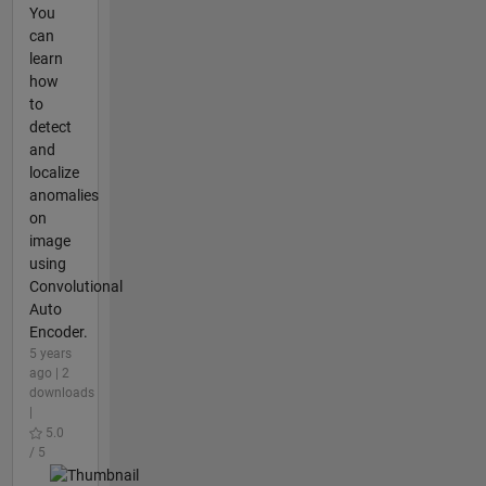
You
can
learn
how
to
detect
and
localize
anomalies
on
image
using
Convolutional
Auto
Encoder.
5 years
ago | 2
downloads
|
5.0
/ 5