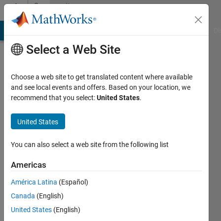
Skip to content
Community
Profile
MATLAB Answers
File Exchange
Cody
AI Chat Playground
Di
Select a Web Site
Choose a web site to get translated content where available
and see local events and offers. Based on your location, we
recommend that you select:
United States
.
Takuji
Fukumoto
United States
You can also select a web site from the following list
MathWorks
Americas
Last
América Latina
(Español)
seen: 8
Canada
(English)
days ago
|
Active
United States
(English)
since