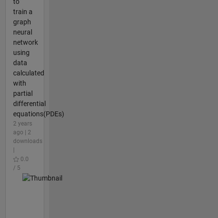
to
train a
graph
neural
network
using
data
calculated
with
partial
differential
equations(PDEs)
2 years
ago | 2
downloads
|
0.0
/ 5