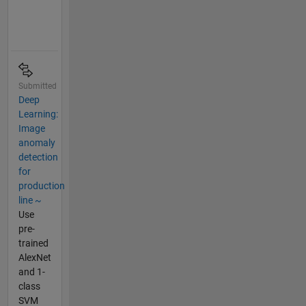
Submitted
Deep
Learning:
Image
anomaly
detection
for
production
line ~
Use
pre-
trained
AlexNet
and 1-
class
SVM