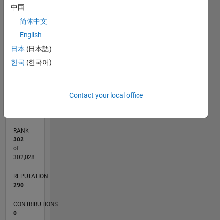
中国
C…
简体中文
English
-10
12
14
35
25
15
40
-4
-2
-5
2
4
6
8
30
CONTRIBUTIONS
日本
(日本語)
20
10
한국
(한국어)
10
0
02/16
03/17
04/18
05/19
06/20
07/21
08/22
09/23
10/24
11/25
05/17
08/18
11/19
02/21
05/22
08/23
11/24
02/26
07/17
12/18
05/20
10/21
03/23
08/24
01/26
L
Contact your local office
TIMELINE
RANK
302
of
302,028
REPUTATION
290
CONTRIBUTIONS
0