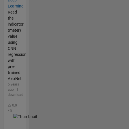
Deep
Learning
Read
the
indicator
(meter)
value
using
CNN
regression
with
pre-
trained
AlexNet
5 years
ago | 1
download
|
0.0
/ 5