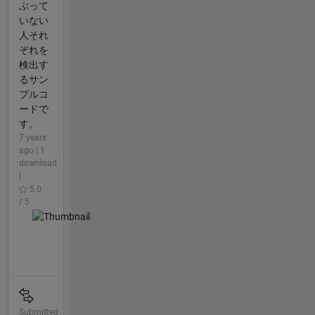
ぶって
いない
人それ
ぞれを
検出す
るサン
プルコ
ードで
す。
7 years
ago | 1
download
|
5.0
/ 5
Submitted