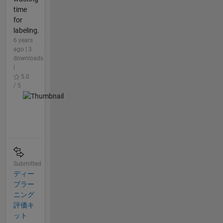
time
for
labeling.
6 years
ago | 3
downloads
|
5.0
/ 5
Submitted
ディー
プラー
ニング
評価キ
ット