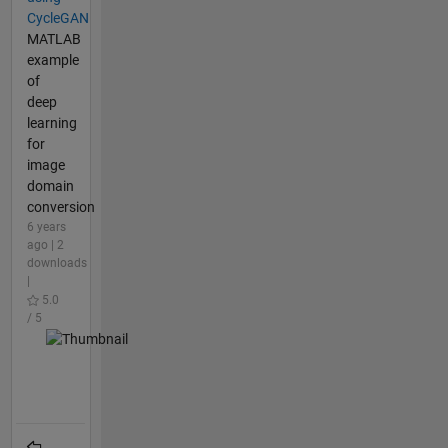
CycleGAN
MATLAB
example
of
deep
learning
for
image
domain
conversion
6 years
ago | 2
downloads
|
5.0
/ 5