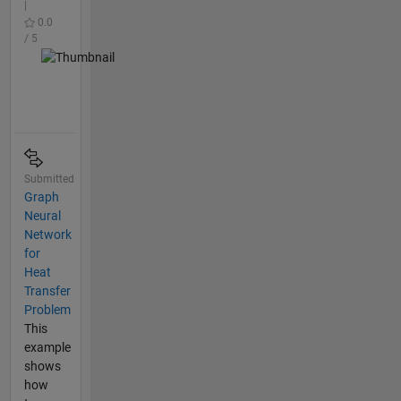
|
0.0
/ 5
Submitted
Graph
Neural
Network
for
Heat
Transfer
Problem
This
example
shows
how