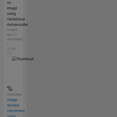
on
image
using
Variational
Autoencoder
5 years
ago | 3
downloads
|
5.0
/ 5
Submitted
Image
domain
conversion
using