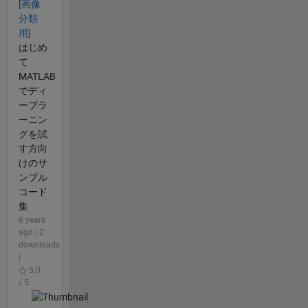
[画像
分類
用]
はじめ
て
MATLAB
でディ
ープラ
ーニン
グを試
す方向
けのサ
ンプル
コード
集
6 years
ago | 2
downloads
|
5.0
/ 5