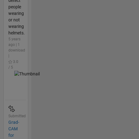
detect
people
wearing
or not
wearing
helmets.
5 years
ago | 1
download
|
3.0
/ 5
Submitted
Grad-
CAM
for