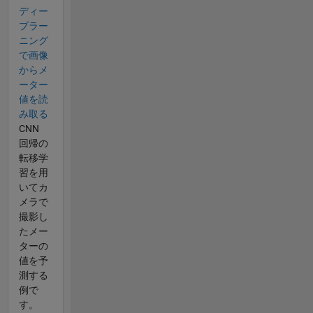
ディー
プラー
ニング
で画像
からメ
ーター
値を読
み取る
CNN
回帰の
転移学
習を用
いてカ
メラで
撮影し
たメー
ターの
値を予
測する
例で
す。