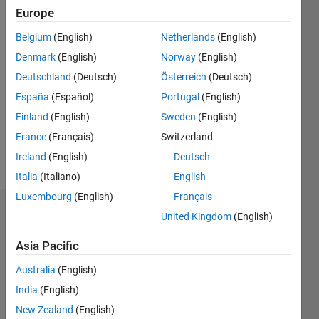
2016
Europe
Belgium
(English)
Netherlands
(English)
Followers:
0
Denmark
(English)
Norway
(English)
Following:
Deutschland
(Deutsch)
Österreich
(Deutsch)
0
España
(Español)
Portugal
(English)
Finland
(English)
Sweden
(English)
Follow
France
(Français)
Switzerland
Message
Ireland
(English)
Deutsch
Italia
(Italiano)
English
Luxembourg
(English)
Français
Dashboard
United Kingdom
(English)
Asia Pacific
Statistics
Australia
(English)
M…
All
India
(English)
F…
New Zealand
(English)
T…