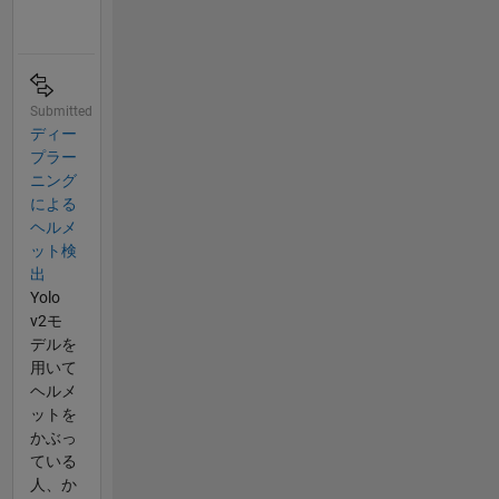
Submitted
ディー
プラー
ニング
による
ヘルメ
ット検
出
Yolo
v2モ
デルを
用いて
ヘルメ
ットを
かぶっ
ている
人、か