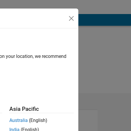
d on your location, we recommend
Asia Pacific
Australia
(English)
India
(English)