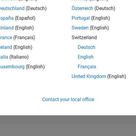
200,313
of 302,025
Deutschland
(Deutsch)
Österreich
(Deutsch)
España
(Español)
Portugal
(English)
REPUTATION
0
inland
(English)
Sweden
(English)
rance
(Français)
Switzerland
CONTRIBUTIO
3
Questions
reland
(English)
Deutsch
0
Answers
talia
(Italiano)
English
ANSWER
Luxembourg
(English)
Français
ACCEPTANC
33.33%
06/25
L
08/25
10/25
12/25
02/26
04/26
06/26
08/26
United Kingdom
(English)
TIMELINE
VOTES RECEI
0
Contact your local office