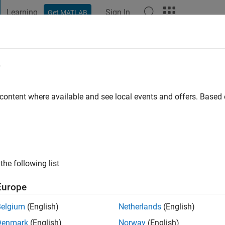
Learning
Sign In
Get MATLAB
t Playground
Discussions
Contests
Blogs
Post
More
e
 ago
|
Active since 2024
 content where available and see local events and offers. Base
ng:
1
the following list
Europe
Belgium
(English)
Netherlands
(English)
RANK
Denmark
(English)
Norway
(English)