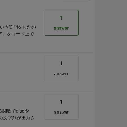
1
という質問をしたの
answer
ア」をコード上で
1
answer
1
関数でdispや
answer
くの文字列が出力さ