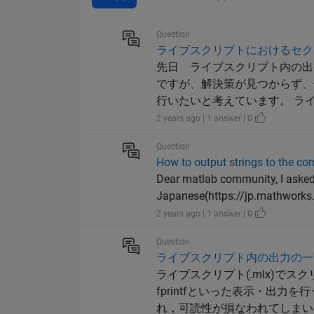
Question
ライブスクリプトにおけるセク
先日 ライブスクリプト内の​
ですが、解決策が見つからず、
行いたいと考えています。 ライ
2 years ago | 1 answer | 0
Question
How to output strings to the co
Dear matlab community, I asked
Japanese(https://jp.mathworks
2 years ago | 1 answer | 0
Question
ライブスクリプト内の出力の一
ライブスクリプト(.mlx)で
fprintfといった表示・出
れ，可読性が損なわれてしまい困