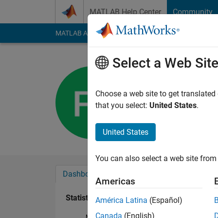
Skip to content
MATLAB Help Center
Community
MATLAB Answers
File Exchange
Cody
AI Cha
Select a Web Sit
FS
Last seen: 6 months
Choose a web site to get translated
Followers:
0
Followi
that you select:
United States
.
Follow
United States
You can also select a web site from 
Dashboard
Badges
Endorsements
Americas
Statistics
América Latina
(Español)
Canada
(English)
MATLAB Answers