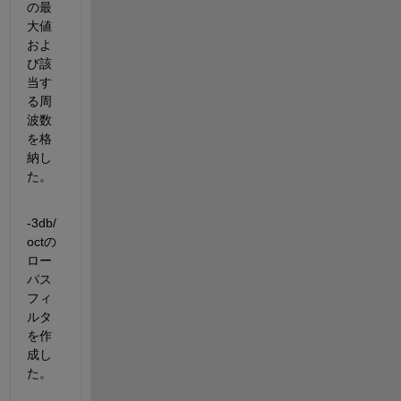
の最
大値
およ
び該
当す
る周
波数
を格
納し
た。
-3db/
octの
ロー
パス
フィ
ルタ
を作
成し
た。