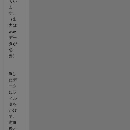
てい
ま
す。
（出
力は
wav
デー
タが
必
要）
fftし
たデ
ータ
にフ
ィル
タを
かけ
て、
逆fft
後オ