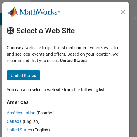
Skip to content
MATLAB
Answers
MATLAB Answers
File Exchange
Cody
AI Chat Playground
Di
Select a Web Site
Choose a web site to get translated content where available
音声フ
and see local events and offers. Based on your location, we
recommend that you select:
United States
.
ァイル
に1/f​ゆ
United States
らぎ
（-3db/o​
You can also select a web site from the following list
ctローパ
Americas
ス)フィ
América Latina
(Español)
ル​タを
Canada
(English)
かけて
United States
(English)
出力し