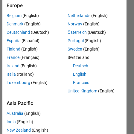
たい - フ
Europe
ィルタ
Belgium
(English)
Netherlands
(English)
除去＆
Denmark
(English)
Norway
(English)
オーデ
Deutschland
(Deutsch)
Österreich
(Deutsch)
ィオ出
España
(Español)
Portugal
(English)
力の方
Finland
(English)
Sweden
(English)
法
France
(Français)
Switzerland
Ireland
(English)
Deutsch
Italia
(Italiano)
English
tazaki
ush
Luxembourg
(English)
Français
2 Jan
United Kingdom
(English)
2023
1 Answer
Asia Pacific
Updated
Australia
(English)
3 Jan 2023
2 Views
India
(English)
(30 days)
New Zealand
(English)