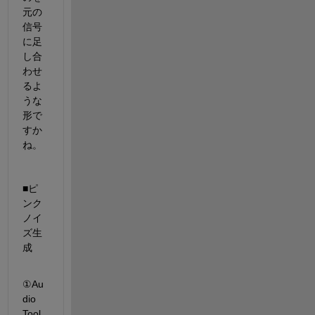
元の
信号
に足
し合
わせ
るよ
うな
形で
すか
ね。
■ピ
ンク
ノイ
ズ生
成
①Au
dio 
Tool