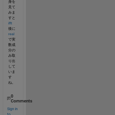
身を
見て
みま
すと 
ifft
後に 
real
で実
数成
分の
み取
り出
して
いま
す
ね。
0
Comments
Sign in
to