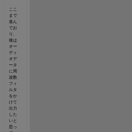
ここ
まで
進ん
でお
り、
後は
オー
ディ
オデ
ータ
に周
波数
フィ
ルタ
をか
けて
出力
した
いと
思っ