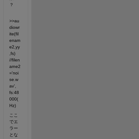
？
>>au
diowr
ite(fil
enam
e2,yy
,fs)  
//filen
ame2
='noi
se.w
av', 
fs:48
000(
Hz) 
ここ
でエ
ラー
とな