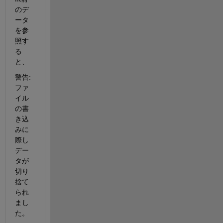
のデ
ータ
を参
照す
る
と、
警告: 
ファ
イル
の書
き込
みに
際し
デー
タが
切り
捨て
られ
まし
た。 