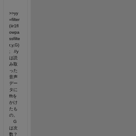
>>yy
=filter
(iir1fl
owpa
ssfilte
r,y,G)
;   //y
は読
み取
った
音声
デー
タに
fftを
かけ
たも
の。
　G
は次
数？