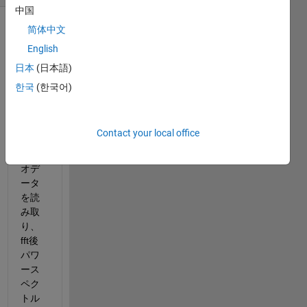
中国
简体中文
English
日本
(日本語)
한국
(한국어)
現
在：
Contact your local office
オー
ディ
オデ
ータ
を読
み取
り、
fft後
パワ
ース
ペク
トル