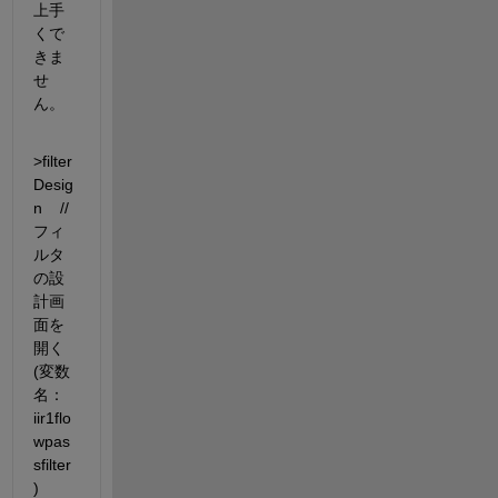
上手
くで
きま
せ
ん。
>filter
Desig
n    //
フィ
ルタ
の設
計画
面を
開く
(変数
名：
iir1flo
wpas
sfilter
)