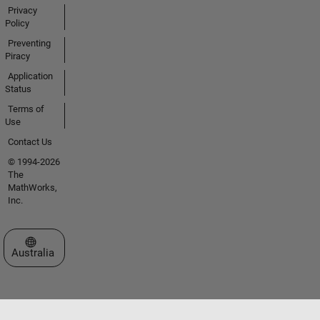
Privacy
Policy
Preventing
Piracy
Application
Status
Terms of
Use
Contact Us
© 1994-2026
The
MathWorks,
Inc.
Select a Web Site
Australia