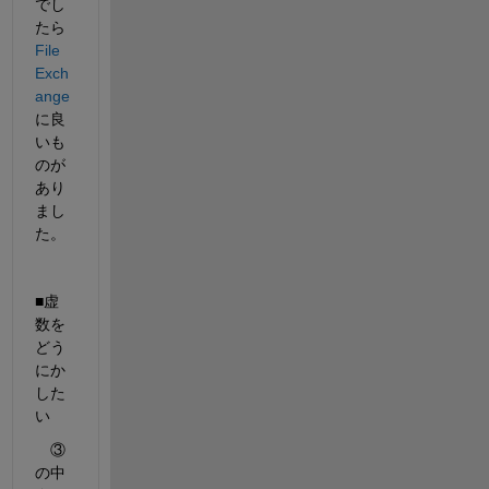
でし
たら 
File 
Exch
ange
に良
いも
のが
あり
まし
た。
■虚
数を
どう
にか
した
い
　③
の中