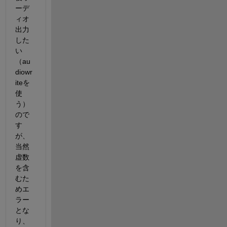
ーデ
ィオ
出力
した
い
（au
diowr
iteを
使
う）
ので
す
が、
当然
虚数
を含
むた
めエ
ラー
とな
り、