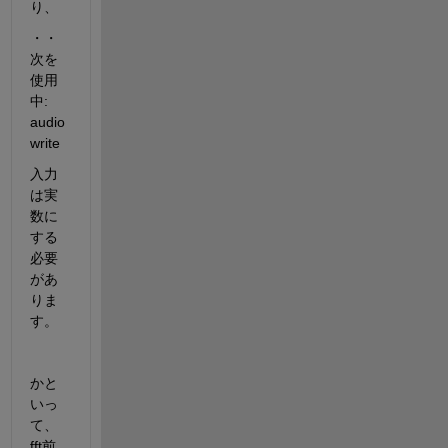
り、
・・
次を
使用
中: 
audio
write
入力
は実
数に
する
必要
があ
りま
す。
かと
いっ
て、
fft前