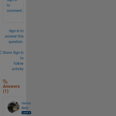
to
comment.
Sign in to
answer this
question.
Share
Sign in
to
follow
activity
Answers
(1)
Hernia
Baby