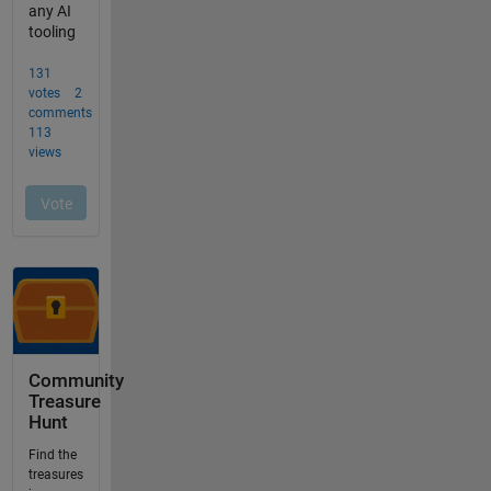
Community
Treasure
Hunt
Find the
treasures