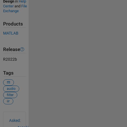
Design
in
Help
Center
and
File
Exchange
Products
MATLAB
Release
R2022b
Tags
fft
audio
filter
iir
See Also
Asked: