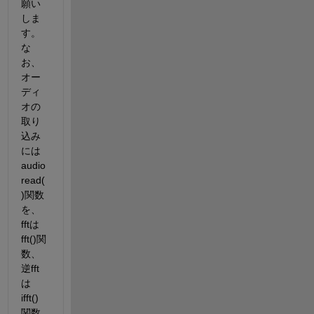
願い
しま
す。
な
お、
オー
ディ
オの
取り
込み
には
audio
read(
)関数
を、
fftは
fft()関
数、
逆fft
は
ifft()
関数