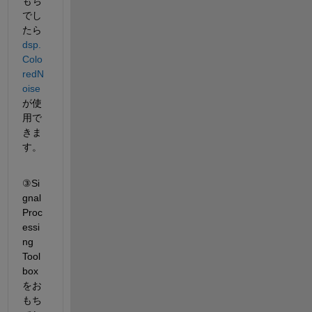
もち
でし
たら 
dsp.
Colo
redN
oise
が使
用で
きま
す。
③Si
gnal 
Proc
essi
ng 
Tool
box
をお
もち