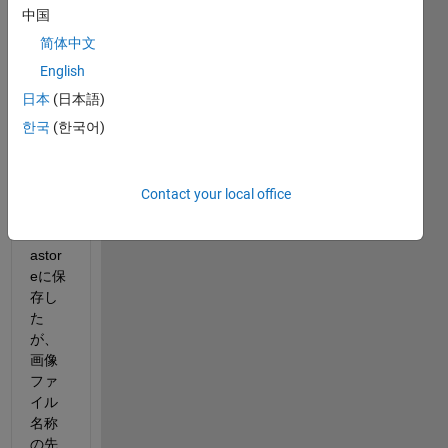
画像
中国
ファ
简体中文
イル
が複
English
数入
日本
(日本語)
って
한국
(한국어)
いる
フォ
ルダ
を
Contact your local office
imag
eDat
astor
eに保
存し
た
が、
画像
ファ
イル
名称
の先