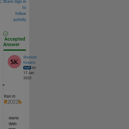
Share
Sign in
to
follow
activity
Accepted
Answer
Shunichi
Kusano
on
17 Jan
2023
Ran in:
starts
With