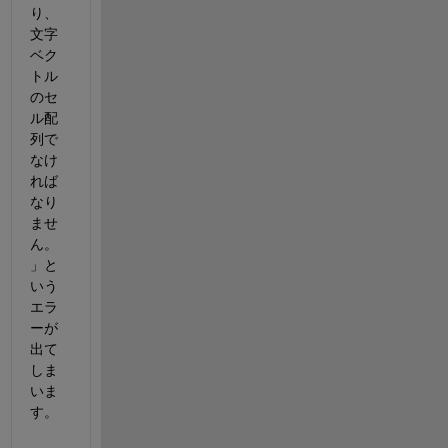
り、
文字
ベク
トル
のセ
ル配
列で
なけ
れば
なり
ませ
ん。
」と
いう
エラ
ーが
出て
しま
いま
す。