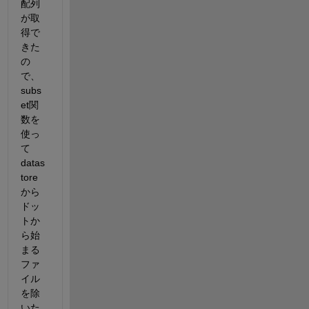
配列
が取
得で
きた
の
で、
subs
et関
数を
使っ
て
datas
tore
から
ドッ
トか
ら始
まる
ファ
イル
を除
いた