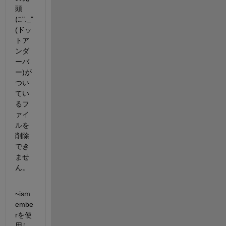
頭
に"._"
(ドッ
トア
ンダ
ーバ
ー)が
つい
てい
るフ
ァイ
ルを
削除
でき
ませ
ん。
~ism
embe
rを使
用し