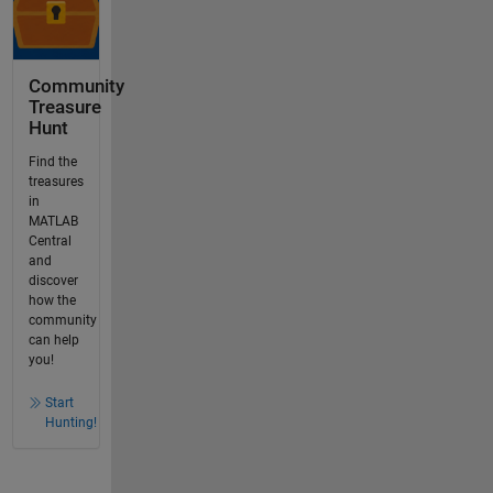
Community
Treasure
Hunt
Find the
treasures
in
MATLAB
Central
and
discover
how the
community
can help
you!
Start
Hunting!