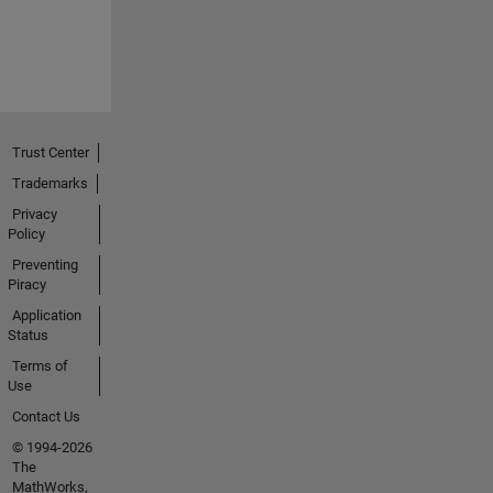
Trust Center
Trademarks
Privacy
Policy
Preventing
Piracy
Application
Status
Terms of
Use
Contact Us
© 1994-2026
The
MathWorks,