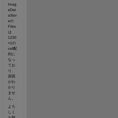
Imag
eDat
aStor
eの
Files
は
1230
×1の
cell配
列に
なっ
てお
り、
原因
がわ
かり
ませ
ん。
よろ
しく
お願