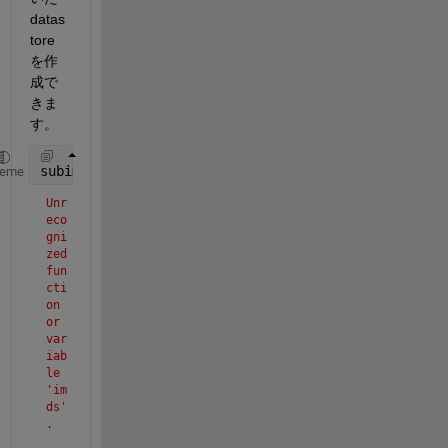
datas
tore
を作
成で
きま
す。
subimds = imageDatastore(imds,~dotIdx);
heme
Unr
eco
gni
zed 
fun
cti
on 
or 
var
iab
le 
'im
ds'
.