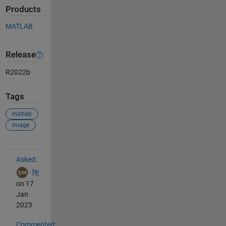
Products
MATLAB
Release
R2022b
Tags
matlab
image
See Also
Asked:
翔
on 17
Jan
2023
Commented: