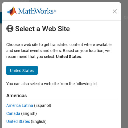
Skip to content
MATLAB
Answers
MATLAB Answers
File Exchange
Cody
AI Chat Playground
Di
Select a Web Site
Choose a web site to get translated content where available
画像フ
and see local events and offers. Based on your location, we
recommend that you select:
United States
.
ォルダ
を読み
United States
取​る際
に、不
You can also select a web site from the following list
要なフ
Americas
ァイ​ル
América Latina
(Español)
を名前
Canada
(English)
で指定
United States
(English)
する方​