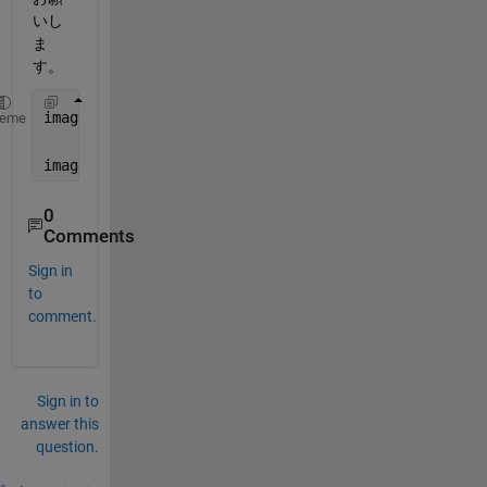
いし
ま
す。
imagefile = imageDatastore(
"imagefolder"
);
heme
imagefile = imagefile(~ismember({imagefile.Files},{
0
Comments
Sign in
to
comment.
Sign in to
answer this
question.