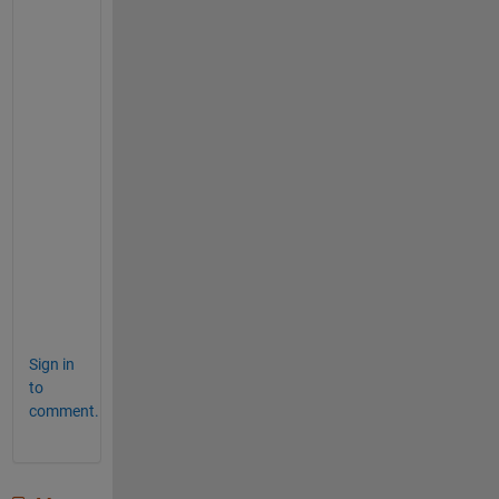
く
い
っ
た
よ
う
で
良
か
っ
た
で
す
。
Sign in
to
comment.