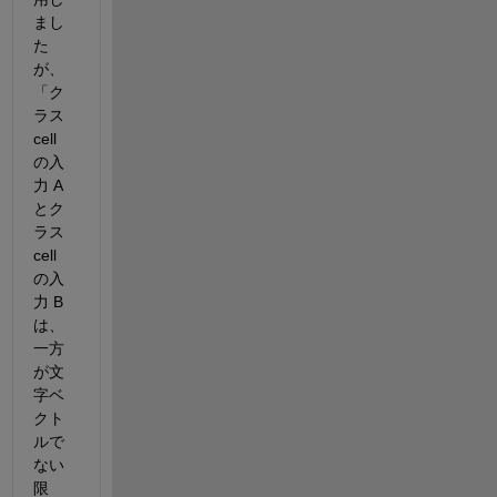
まし
た
が、
「ク
ラス 
cell 
の入
力 A 
とク
ラス 
cell 
の入
力 B 
は、
一方
が文
字ベ
クト
ルで
ない
限