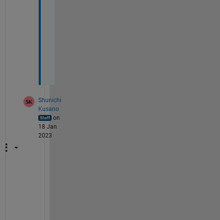
得
で
き
ま
し
た
。
Shunichi
Kusano
on
18 Jan
2023
す
み
ま
せ
ん