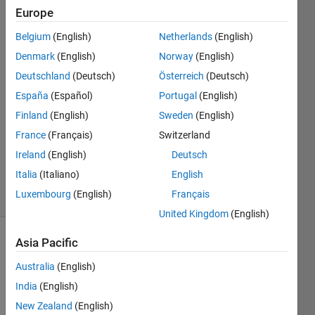
法
Europe
Belgium
(English)
Netherlands
(English)
翔
Denmark
(English)
Norway
(English)
17 Jan
Deutschland
(Deutsch)
Österreich
(Deutsch)
2023
España
(Español)
Portugal
(English)
1 Answer
Finland
(English)
Sweden
(English)
Answer
Accepted
France
(Français)
Switzerland
Updated
Ireland
(English)
Deutsch
18 Jan 2023
Italia
(Italiano)
English
12 Views
Luxembourg
(English)
Français
(30 days)
United Kingdom
(English)
Asia Pacific
Australia
(English)
India
(English)
New Zealand
(English)