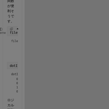
関数
が便
利そ
うで
す。
filelist = {
'1.jpg'
;
'data.jpg'
;
'.temp.jpg'
;
'XXX.jpg
heme
filelist = 
4×1 cell array
    {'1.jpg'    }

    {'data.jpg' }

    {'.temp.jpg'}

dotIdx = startsWith(filelist,
'.'
)
dotIdx = 
4×1 logical array
   0

   0

   1

ロジ
カル