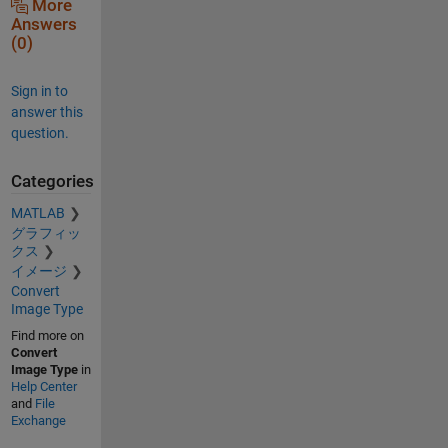
More
Answers
(0)
Sign in to
answer this
question.
Categories
MATLAB
グラフィッ
クス
イメージ
Convert
Image Type
Find more on
Convert
Image Type
in
Help Center
and
File
Exchange