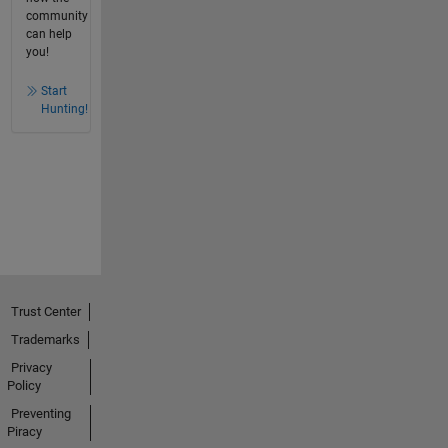
community
can help
you!
Start
Hunting!
Trust Center
Trademarks
Privacy
Policy
Preventing
Piracy