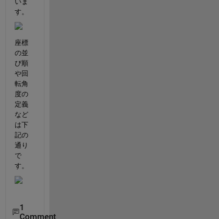
いま
す。
座標
の並
び順
や回
転角
度の
定義
など
は下
記の
通り
で
す。
1
Comment