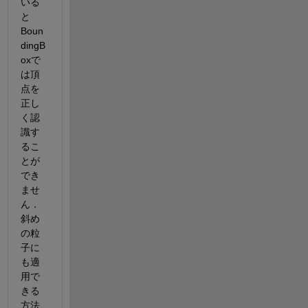
いる
と
Boun
dingB
oxで
は頂
点を
正し
く認
識す
るこ
とが
でき
ませ
ん．
斜め
の粒
子に
も適
用で
きる
方法