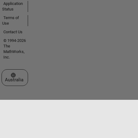
Application
Status
Terms of
Use
Contact Us
© 1994-2026
The
MathWorks,
Inc.
Select a Web Site
Australia