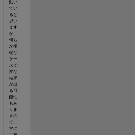
動い
てい
ると
思い
ます
が、
何ら
か極
端な
ケー
スで
変な
結果
が出
る可
能性
もあ
りま
すの
で、
常に
可視