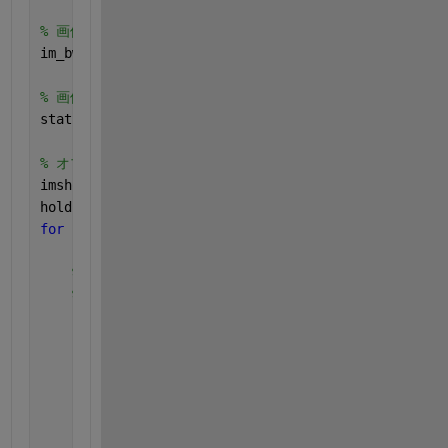
% 画像を二値化します。
im_bw = imbinarize(im_gray);
% 画像内のオブジェクト（粒子）を見つけます。
stats = regionprops(
'table'
, im_bw, 
'Centroid'
, 
'Ar
% オブジェクトの形状を解析して、四角形であるかどうかを確
imshow(im);
hold 
on
;
for 
k = 1:height(stats)
    boundingBox = stats.BoundingBox(k,:);
%aspectRatio = boundingBox(3)/boundingBox(4);
%if aspectRatio >= 0.95 && aspectRatio <= 1.05
% 四角形である場合、頂点を見つけます。
        x = boundingBox(1);
        y = boundingBox(2);
        w = boundingBox(3);
        h = boundingBox(4);
        vertex_x = [x, x+w, x+w, x];