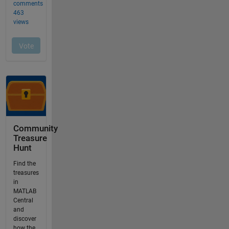
Community
Treasure
Hunt
Find the
treasures
in
MATLAB
Central
and
discover
how the