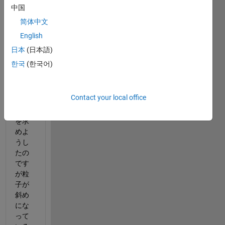
regio
中国
npro
简体中文
ps関
English
数の
Boun
日本
(日本語)
dingB
한국
(한국어)
oxを
用い
て粒
Contact your local office
子の
頂点
を求
めよ
うし
たの
です
が粒
子が
斜め
にな
って