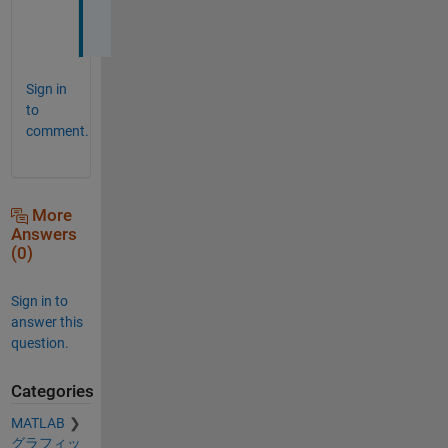
た
．
Sign in
to
comment.
More
Answers
(0)
Sign in to
answer this
question.
Categories
MATLAB
グラフィッ