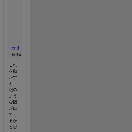
    temp = [pt_corners;pt_corners(1,:)];
    plot(temp(:,1),temp(:,2),
'g-o'
);
    pt_center = mean(pt_corners,1);
    text(pt_center(1),pt_center(2),
...
        {sprintf(
'area:%5.1f'
,minrect_info.Min_Area
"Color"
,
'g'
);
    text(pt_corners(:,1),pt_corners(:,2),num2str([1
end
hold 
off
;
これ
を動
かす
と下
記の
よう
な図
が出
てく
るか
と思