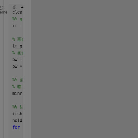
clear, close, clc;
heme
%% generate test data
im = imread(
'hirn0vxp.png'
);
% 画像をグレースケールに変換します。
im_gray = rgb2gray(im);
% 画像を二値化します。
bw = imbinarize(im_gray);
bw = imclearborder(bw); 
% 画像端にかかる粒子は除く
%% 画像中の全ての小領域に対して、最小面積となる外接矩形を
% 幅、高さ、回転角度、4隅の座標を出力
minrect_info = im_minarearect(bw);
%% 結果の可視化
imshow(bw)
hold 
on
;
for 
rgi = 1:height(minrect_info)
    pt_corners = minrect_info.Corner_Points{rgi};