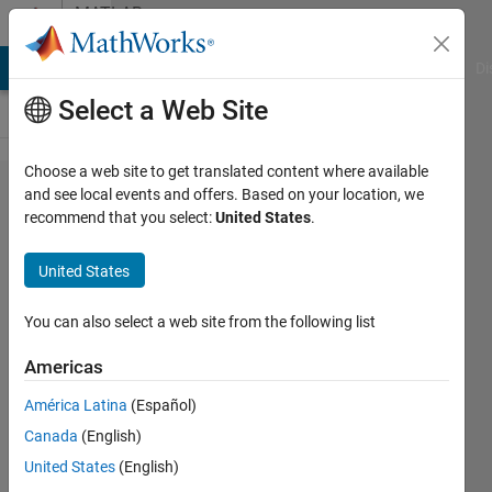
Skip to content
MATLAB
Answers
MATLAB Answers
File Exchange
Cody
AI Chat Playground
Di
Select a Web Site
Choose a web site to get translated content where available
複数粒
and see local events and offers. Based on your location, we
recommend that you select:
United States
.
子の頂
点を得
United States
たい
You can also select a web site from the following list
Naoki
Americas
Hashiguchi
19 Apr
América Latina
(Español)
2023
Canada
(English)
1 Answer
United States
(English)
Answer