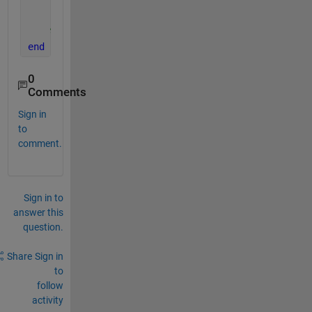
        vertex_y = [y, y, y+h, y+h];
        plot(vertex_x, vertex_y, 
'r*'
);
%end
end
0
Comments
Sign in
to
comment.
Sign in to
answer this
question.
Share
Sign in
to
follow
activity