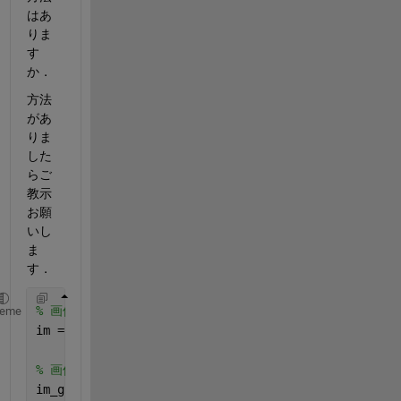
はあ
りま
す
か．
方法
があ
りま
した
らご
教示
お願
いし
ま
す．
% 画像を読み込みます。
heme
im = imread(
'02Al_S0002_2304_1158000001.bmp'
);
% 画像をグレースケールに変換します。
im_gray = rgb2gray(im);