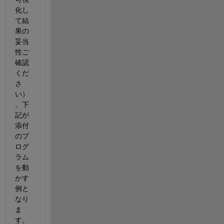
化し
て結
果の
妥当
性ご
確認
くだ
さ
い）
。下
記が
添付
のプ
ログ
ラム
を動
かす
例と
なり
ま
す。