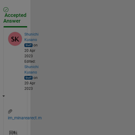
Accepted
Answer
Shunichi
Kusano
on
20 Apr
2023
Edited:
Shunichi
Kusano
on
20 Apr
2023
im_minarearect.m
回転