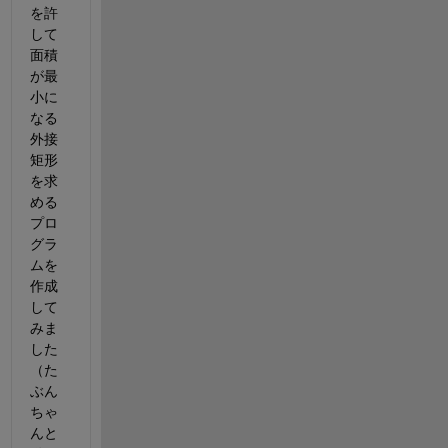
を許
して
面積
が最
小に
なる
外接
矩形
を求
める
プロ
グラ
ムを
作成
して
みま
した
（た
ぶん
ちゃ
んと