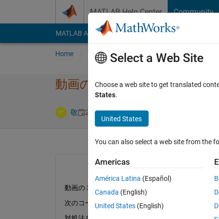
Skip to content
MATLAB Help Center
Community
MATLAB Answers
File Exchange
Cody
AI Cha
Home
Ask
Answer
Browse
MATLAB
Select a Web Site
動画の３次元フーリエ​変換
Choose a web site to get translated cont
States
.
Updated 28 Au
敬
22 Aug 2023
1 Answer
United States
You can also select a web site from the fo
Americas
E
América Latina
(Español)
B
動画の３次元フーリエ変換を行い、振幅特性を知
Canada
(English)
D
次のコードを作成しましたが、下記のエラーが発
United States
(English)
D
対処法をご教授頂けませんでしょうか？