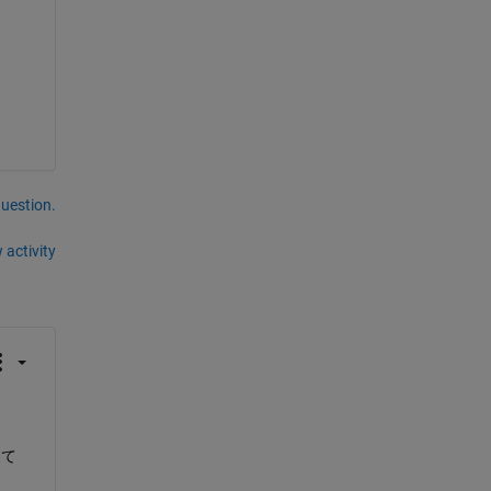
question.
 activity
えて