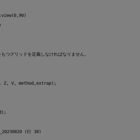
;view(0,90)
)
イズをもつグリッドを定義しなければなりません。
, Z, V, method,extrap);
d);
_20230820 (行 38)