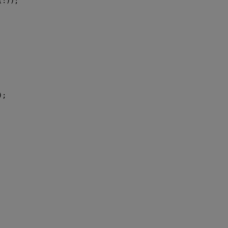
(:));
);