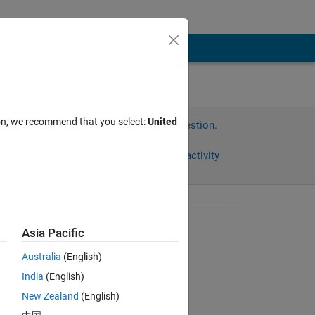
ion, we recommend that you select:
United
Sign in to answer this question.
Share
Sign in to follow activity
omments
Asked:
Asia Pacific
敬
Australia
(English)
on 22 Aug 2023
India
(English)
Commented:
。
New Zealand
(English)
敬