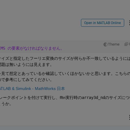
Open in MATLAB Online
Theme
IMS の要素がなければなりません。
サイズと指定したフーリエ変換のサイズが何らか不一致しているように
問題は無いようには見えます。
を見て想定とあっているか確認していくほかないかと思います。こちら
ので参考にしてみてください。
 & Simulink - MathWorks 日本
レークポイントを付けて実行し、fftn実行時の
array3d_ndのサイズに
ょうか。