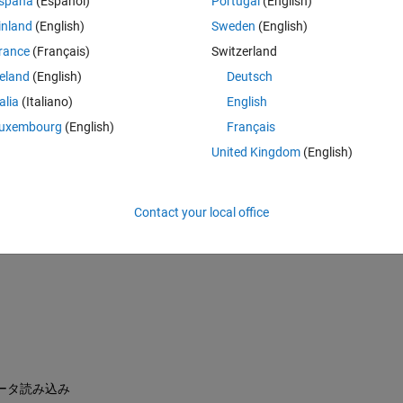
spaña
(Español)
Portugal
(English)
inland
(English)
Sweden
(English)
rance
(Français)
Switzerland
reland
(English)
Deutsch
スケール変換
talia
(Italiano)
English
Drive\Examples\Ultrasonic_analysis\3803nd_20230512.avi"
)
uxembourg
(English)
Français
United Kingdom
(English)
Contact your local office
データ読み込み