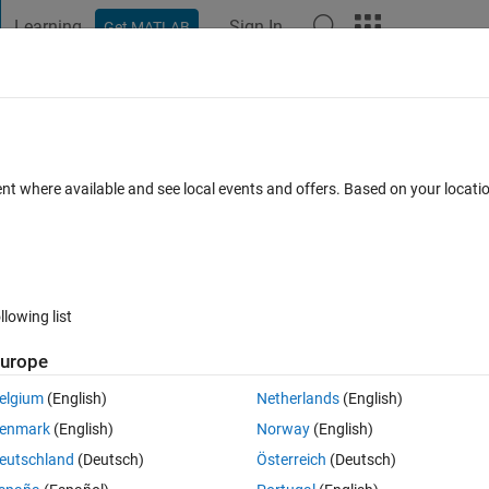
Learning
Sign In
Get MATLAB
t Playground
Discussions
Contests
Blogs
Post
More
 FAQs
More
でスペクトル描画​中でのエラーについて
ent where available and see local events and offers. Based on your locat
g 2023
13 Views (30 days)
llowing list
Show older c
urope
0 votes
elgium
(English)
Netherlands
(English)
るためにスペクトラムを描こうとして、
enmark
(English)
Norway
(English)
生してしまいました。エラーの意味も分からず対処に苦慮しております
eutschland
(Deutsch)
Österreich
(Deutsch)