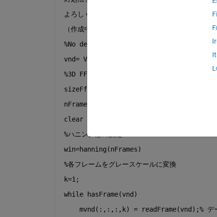
E
よろしくお願いいたします。
F
F
（作成中のコード）
I
%No defect動画のフレームを読み込み、グレー
I
vnd= VideoReader(
"C:\Users\user\MATLAB 
L
%3D FFTの点数（高さ　幅　時間）
sizeFft=[748 1124 2];
nFrames=24;
clear 
array3d_nd
;
%ハニング窓の設定
win=hanning(nFrames)
%各フレームをグレースケールに変換
k=1;
while 
hasFrame(vnd)
    mvnd(:,:,:,k) = readFrame(vnd);
% 