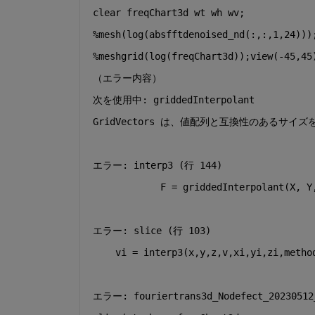
clear 
freqChart3d wt wh wv
;
%mesh(log(absfftdenoised_nd(:,:,1,24)))
%meshgrid(log(freqChart3d));view(-45,45
（エラー内容）
次を使用中: griddedInterpolant
GridVectors は、値配列と互換性のあるサ
エラー: interp3 (行 144)
            F = griddedInterpolant(X, Y
エラー: slice (行 103)
    vi = interp3(x,y,z,v,xi,yi,zi,metho
エラー: fouriertrans3d_Nodefect_20230512