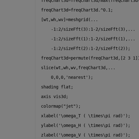
freqChart3d=freqChart3d/max(freqChart3d
freqChart3d=freqChart3d.^0.1;
[wt,wh,wv]=meshgrid(
...
    -1:2/sizeFft(3):1-2/sizeFft(3),
...
    -1:2/sizeFft(1):1-2/sizeFft(1),
...
    -1:2/sizeFft(2):1-2/sizeFft(2));
freqChart3d=permute(freqChart3d,[2 3 1]
slice(wt,wh,wv,freqChart3d,
...
    0,0,0,
'nearest'
);
shading 
flat
;
axis 
vis3d
;
colormap(
"jet"
);
xlabel(
'\omega_T ( \times\pi rad)'
);
ylabel(
'\omega_H ( \times\pi rad)'
);
zlabel(
'\omega_V ( \times\pi rad)'
);