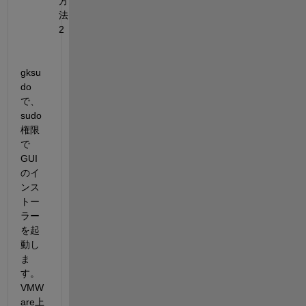
方
法
2
gksu
do
で、
sudo
権限
で
GUI
のイ
ンス
トー
ラー
を起
動し
ま
す。
VMW
are上