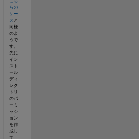
こち
らの
ケー
ス
と
同様
のよ
うで
す。
先に
イン
スト
ール
ディ
レク
トリ
のパ
ーミ
ッシ
ョン
を作
成し
て、