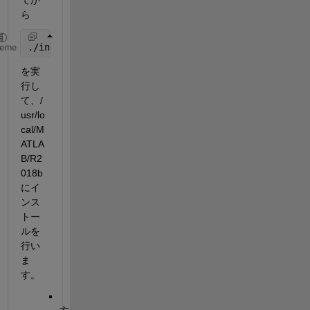
ら
./install
heme
を実
行し
て、/
usr/lo
cal/M
ATLA
B/R2
018b
にイ
ンス
トー
ルを
行い
ま
す。