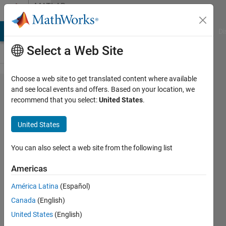
Skip to content
MATLAB
Answers
MATLAB Answers
File Exchange
Cody
AI Chat Playground
Di
Select a Web Site
Choose a web site to get translated content where available
LINUX
and see local events and offers. Based on your location, we
recommend that you select:
United States
.
OS(Ubuntu)
のインスー
United States
ル時のフォ
ルダー指定
You can also select a web site from the following list
について
Americas
América Latina
(Español)
s
Canada
(English)
2 Sep
United States
(English)
2019