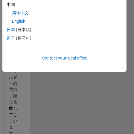
linkを
中国
イン
简体中文
スー
ルし
English
たい
日本
(日本語)
ので
한국
(한국어)
す
が、
イン
Contact your local office
スト
ール
フォ
ルダ
ーの
選択
手順
で失
敗し
てし
まい
ま
す。