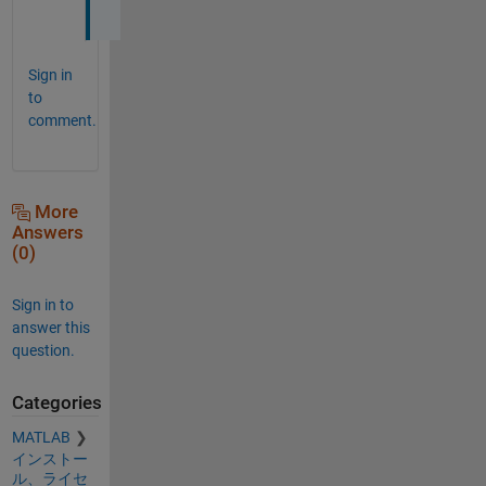
。
Sign in
to
comment.
More
Answers
(0)
Sign in to
answer this
question.
Categories
MATLAB
インストー
ル、ライセ