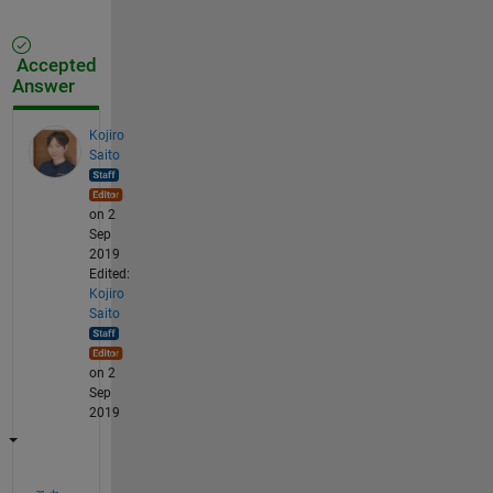
Accepted
Answer
Kojiro
Saito
on 2
Sep
2019
Edited:
Kojiro
Saito
on 2
Sep
2019