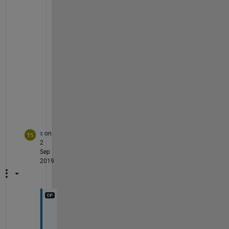
で
き
る
よ
う
に
な
り
ま
す
。
s
on
2
Sep
2019
あ
り