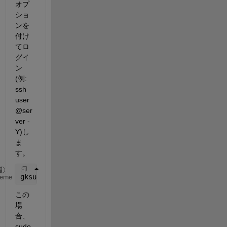
オプ
ショ
ンを
付け
てロ
グイ
ン
(例: 
ssh 
user
@ser
ver -
Y)し
ま
す。
gksudo 
-g ./install
heme
この
場
合、
sudo