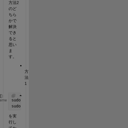
方法2
のど
ちら
かで
解決
でき
ると
思い
ま
す。
方
法
1           
sudo 
mkdir -p /usr/local/MATLAB/R2018b
heme
sudo 
chmod 777 /usr/local/MATLAB/R2018b
を実
行し
てか