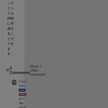
ック
リン
クも
同時
に作
成す
るこ
とが
でき
ま
す。
Show 1
3
older
Comments
comment
Kojiro
Saito
on 2
Sep
2019