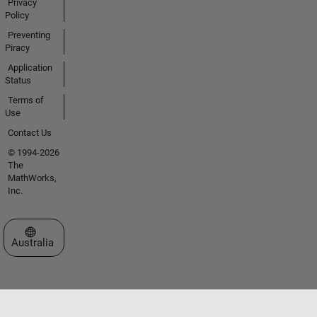
Privacy
Policy
Preventing
Piracy
Application
Status
Terms of
Use
Contact Us
© 1994-2026
The
MathWorks,
Inc.
Select a Web Site
Australia