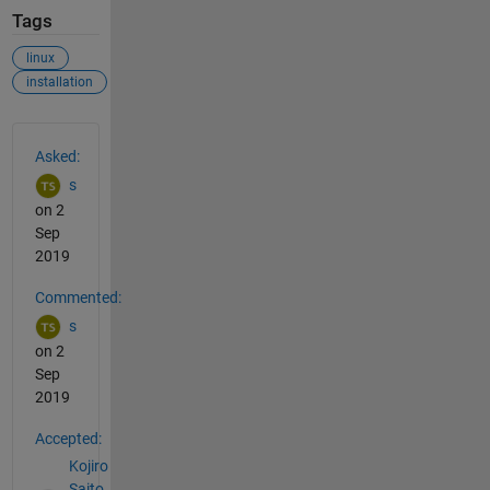
Tags
linux
installation
See Also
Asked:
s
on 2
Sep
2019
Commented:
s
on 2
Sep
2019
Accepted:
Kojiro
Saito