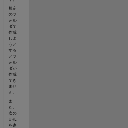
規定
のフ
ォル
ダで
作成
しよ
うと
する
とフ
ォル
ダが
作成
でき
ませ
ん。
ま
た、
次の
URL
を参