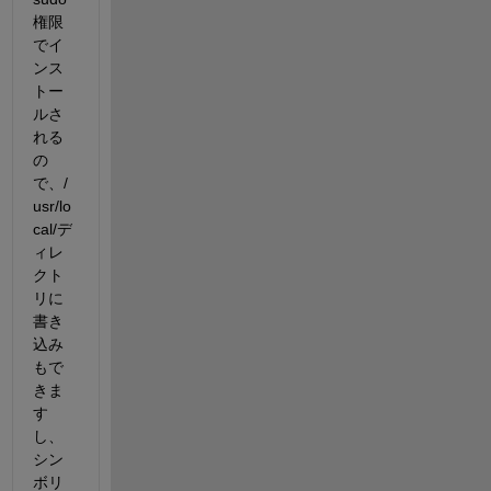
権限
でイ
ンス
トー
ルさ
れる
の
で、/
usr/lo
cal/デ
ィレ
クト
リに
書き
込み
もで
きま
す
し、
シン
ボリ