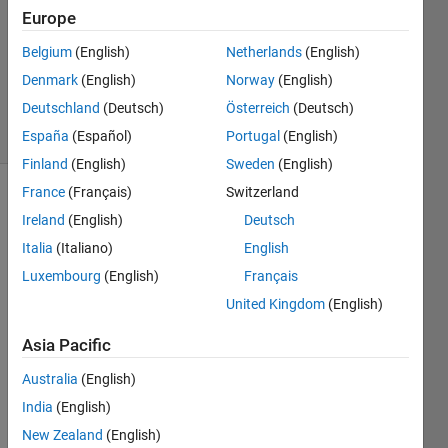
1 Answer
Europe
Answer
Accepted
Belgium
(English)
Netherlands
(English)
Updated
Denmark
(English)
Norway
(English)
2 Sep 2019
Deutschland
(Deutsch)
Österreich
(Deutsch)
5 Views
(30 days)
España
(Español)
Portugal
(English)
Finland
(English)
Sweden
(English)
France
(Français)
Switzerland
Show older
Ireland
(English)
Deutsch
comments
Italia
(Italiano)
English
Luxembourg
(English)
Français
United Kingdom
(English)
LINU
Asia Pacific
X　
OSに
Australia
(English)
MAT
India
(English)
ALAB
/Simu
New Zealand
(English)