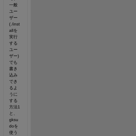
一般
ユー
ザー
(./inst
allを
実行
する
ユー
ザー)
でも
書き
込み
でき
るよ
うに
する
方法1
と、
gksu
doを
使う