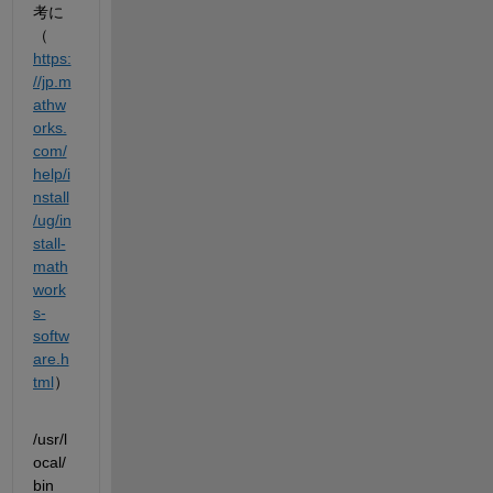
考に
（
https:
//jp.m
athw
orks.
com/
help/i
nstall
/ug/in
stall-
math
work
s-
softw
are.h
tml
）
/usr/l
ocal/
bin　