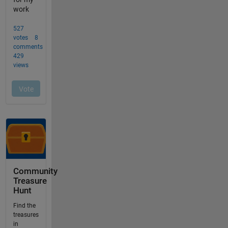
Community
Treasure
Hunt
Find the
treasures
in