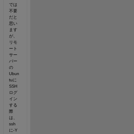
では
不要
だと
思い
ます
が、
リモ
ート
サー
バー
の
Ubun
tuに
SSH
ログ
イン
する
際
は、
ssh
に-Y