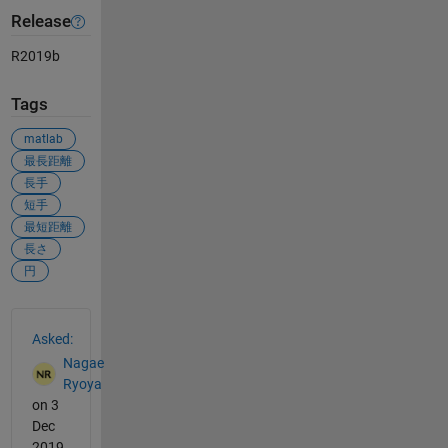
Release
R2019b
Tags
matlab
最長距離
長手
短手
最短距離
長さ
円
See Also
Asked:
Nagae
Ryoya
on 3
Dec
2019