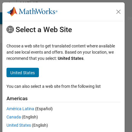
Skip to content
MATLAB
Answers
MATLAB Answers
File Exchange
Cody
AI Chat Playground
Di
Select a Web Site
Choose a web site to get translated content where available
画像に
and see local events and offers. Based on your location, we
recommend that you select:
United States
.
おけ
る、最
United States
長の​部
分と最
You can also select a web site from the following list
短の部
Americas
分を算​
América Latina
(Español)
出する
Canada
(English)
ことは
United States
(English)
できま