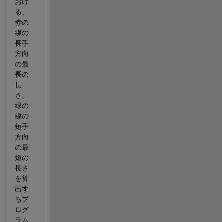
おけ
る、
赤の
線の
長手
方向
の最
長の
長
さ、
緑の
線の
短手
方向
の最
短の
長さ
を算
出す
るプ
ログ
ラム