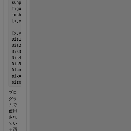
sunpo=imread(
'box_base.jpg'
);
figure(1)
imshow(sunpo)
[x,y,P]=impixel(sunpo);  
%クリックしたpixelの座標
%注) クリックsuru画像の点は2
[x,y];                                          
%
Dis1=(((x(2)-x(1))^2)+((y(2)-y(1))^2))^(1/2);   
%1
Dis2=(((x(4)-x(3))^2)+((y(4)-y(3))^2))^(1/2);   
%3
Dis3=(((x(6)-x(5))^2)+((y(6)-y(5))^2))^(1/2);   
%5
Dis4=(((x(8)-x(7))^2)+((y(8)-y(7))^2))^(1/2);   
%7
Dis5=(((x(10)-x(9))^2)+((y(10)-y(9))^2))^(1/2); 
%9
Disav=(Dis1+Dis2+Dis3+Dis4+Dis5)/5;             
%D
pix=20/(Disav);                                 
%D
size=stats.Perimeter*pix;
プロ
グラ
ムで
使用
され
てい
る画