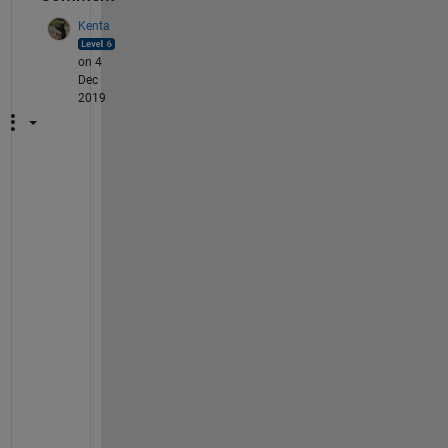
Kenta
on 4
Dec
2019
こ
ん
に
ち
は
、
U
R
L
に
あ
る
よ