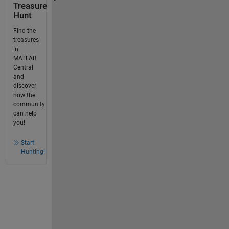
Treasure
Hunt
Find the
treasures
in
MATLAB
Central
and
discover
how the
community
can help
you!
Start
Hunting!