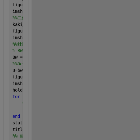
figure(5)
imshow(kaki_th,
'Border'
,
'tight'
,
'InitialMagnificati
%%二値化画像のクリーンナップ(周囲の白を除去)
kaki_th=bwareafilt(kaki_th,1);
figure(6)
imshow(kaki_th,
'Border'
,
'tight'
,
'InitialMagnificati
%%牡蠣の二値化画像の外周に色付け
% BW=imbinarize(I);
BW = kaki_th;
%%Detec boundarries
B=bwboundaries(kaki_th,
'noholes'
);
figure(7)
imshow(BW)
hold 
on
for 
kk=1:numel(B)
%%'c'で色を固定
    plot(B{kk}(:,2),B{kk}(:,1),
'c'
,
'LineWidth'
,2)
end
stats=regionprops(
'table'
,BW,
'Perimeter'
);
title(sprintf(
'boundary length is %d'
,stats.Perimet
%% 画像入力(寸法計算用)