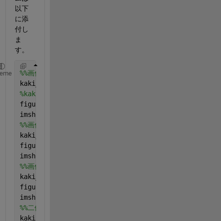
以下
に添
付し
ま
す。
%%画像入力
heme
kaki_img=imread(
'kaki_prototype.jpg'
);  
%画像読み込
%kakiimg=imcrop(kakiimg)
figure(2)
imshow(kaki_img,
'Border'
,
'tight'
,
'InitialMagnificat
%%画像全体のセグメンテーション
kaki_red=kaki_img(:,:,1);  
%画像のセグメンテーション(
figure(3)
imshow(kaki_red,
'Border'
,
'tight'
,
'InitialMagnificat
%%画像の二値化
kaki_th=kaki_red>145;
figure(4)
imshow(kaki_th,
'Border'
,
'tight'
,
'InitialMagnificati
%%二値化画像の穴埋め
kaki_th=imfill(kaki_th,
'holes'
);