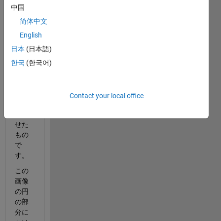
以下
中国
の画
像
简体中文
は、
English
matla
日本
(日本語)
bのプ
ログ
한국
(한국어)
ラム
か
ら、
Contact your local office
円を
描か
せた
もの
で
す。
この
画像
の円
の部
分に