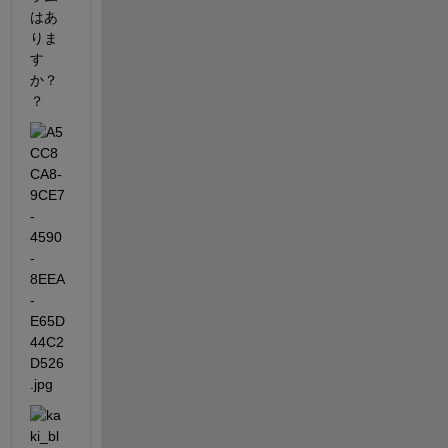
はあ
りま
す
か？
？