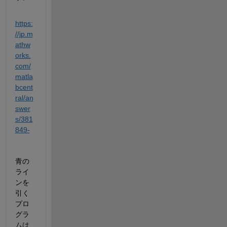
https:
//jp.m
athw
orks.
com/
matla
bcent
ral/an
swer
s/381
849-
青の
ライ
ンを
引く
プロ
グラ
ムは