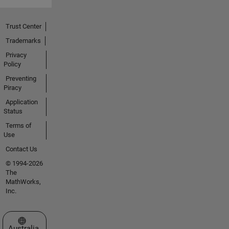
Trust Center
Trademarks
Privacy
Policy
Preventing
Piracy
Application
Status
Terms of
Use
Contact Us
© 1994-2026
The
MathWorks,
Inc.
Select a Web Site
Australia