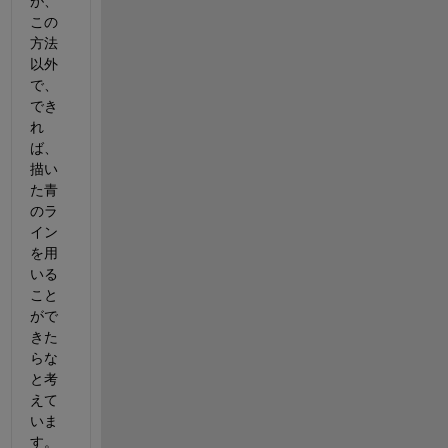
が、
この
方法
以外
で、
でき
れ
ば、
描い
た青
のラ
イン
を用
いる
こと
がで
きた
らな
と考
えて
いま
す。