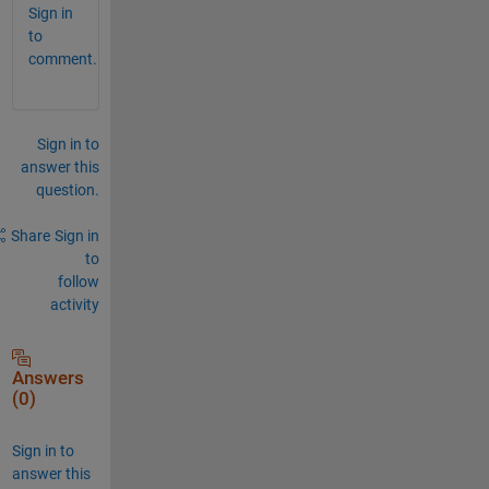
Sign in
to
comment.
Sign in to
answer this
question.
Share
Sign in
to
follow
activity
Answers
(0)
Sign in to
answer this