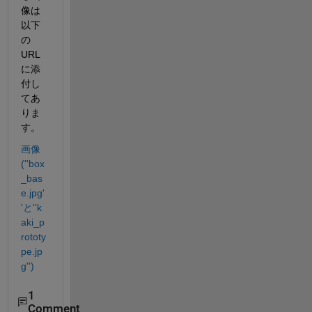
像は
以下
の
URL
に添
付し
てあ
りま
す。
画像
(''box
_bas
e.jpg'
'と''k
aki_p
rototy
pe.jp
g'')
1
Comment