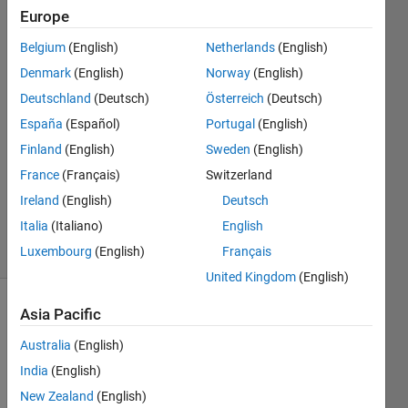
す​か。
Europe
Belgium
(English)
Netherlands
(English)
Nagae
Denmark
(English)
Norway
(English)
Ryoya
Deutschland
(Deutsch)
Österreich
(Deutsch)
3 Dec
España
(Español)
Portugal
(English)
2019
Finland
(English)
Sweden
(English)
0
Answers
France
(Français)
Switzerland
Updated
Ireland
(English)
Deutsch
4 Dec 2019
Italia
(Italiano)
English
3 Views
Luxembourg
(English)
Français
(30 days)
United Kingdom
(English)
Asia Pacific
Australia
(English)
India
(English)
New Zealand
(English)