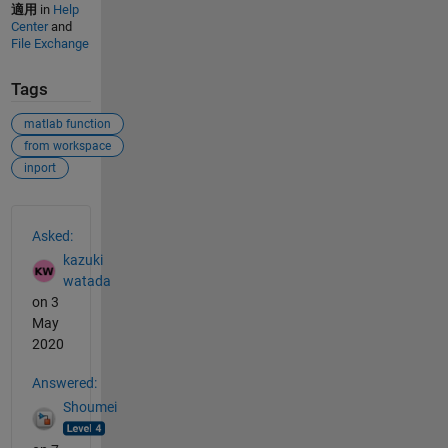
適用
in
Help
Center
and
File Exchange
Tags
matlab function
from workspace
inport
See Also
Asked:
kazuki
watada
on 3
May
2020
Answered:
Shoumei