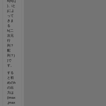
h(h(i,j
)、iと
jによ
って
きま
る
h(二
次元
行
列？
配
列？)
)で
す。
する
と初
めのh
の出
力は
(imax
,jmax