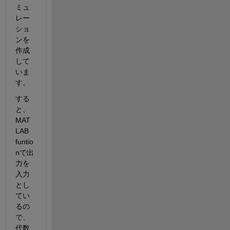
ミュ
レー
ショ
ンを
作成
して
いま
す。
する
と、
MAT
LAB 
funtio
nで出
力を
入力
とし
てい
るの
で、
代数