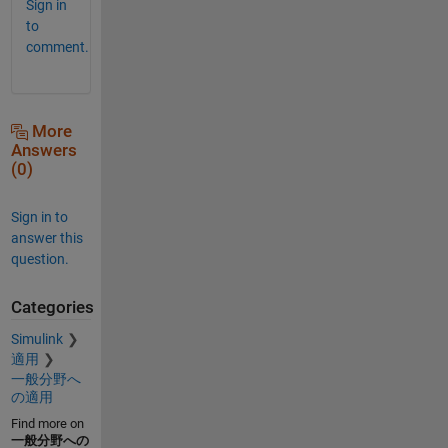
Sign in
to
comment.
More
Answers
(0)
Sign in to
answer this
question.
Categories
Simulink
適用
一般分野へ
の適用
Find more on
一般分野への