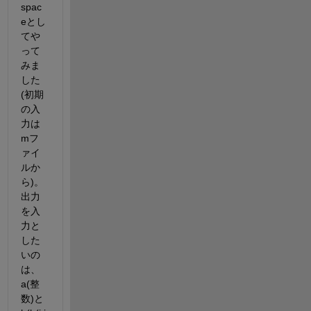
spac
eとし
てや
って
みま
した
(初期
の入
力は
mフ
ァイ
ルか
ら)。
出力
を入
力と
した
いの
は、
a(整
数)と