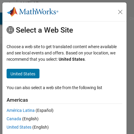
Skip to content
MATLAB
Answers
MATLAB Answers
File Exchange
Cody
AI Chat Playground
Di
Select a Web Site
Choose a web site to get translated content where available
MATLAB
and see local events and offers. Based on your location, we
recommend that you select:
United States
.
funtion
の出力
United States
を
MATLAB
You can also select a web site from the following list
funtion
Americas
の入力
América Latina
(Español)
に使い
Canada
(English)
たい
United States
(English)