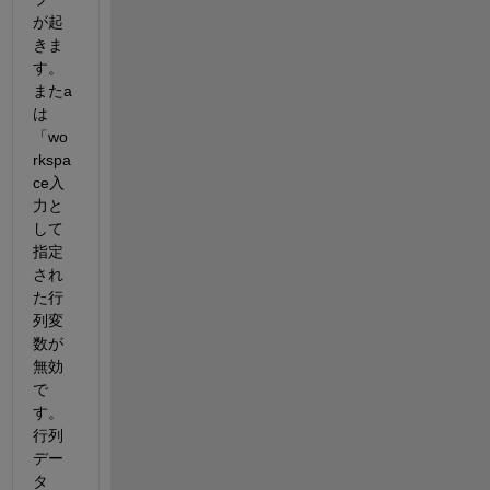
が起
きま
す。 
またa
は
「wo
rkspa
ce入
力と
して
指定
され
た行
列変
数が
無効
で
す。
行列
デー
タ