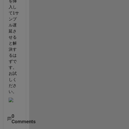
を挿
入し
て1サ
ンプ
ル遅
延さ
せる
と解
決す
るは
ずで
す。
お試
しく
ださ
い。
0
Comments