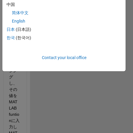
nkに
中国
て、
简体中文
ある
solid
English
の座
日本
(日本語)
標系
한국
(한국어)
を
Trans
Senr
Contact your local office
orで
セン
シン
グ
し、
その
値を
MAT
LAB 
funtio
nに入
力し