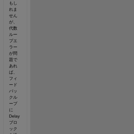
もし
れま
せん
が、
代数
ルー
プエ
ラー
が問
題で
あれ
ば、
フィ
ード
バッ
クル
ープ
に
Delay
ブロ
ック