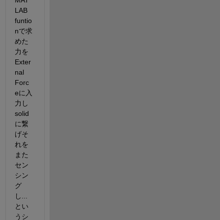
MAT
LAB 
funtio
nで求
めた
力を
Exter
nal 
Forc
eに入
力し
solid
に繋
げそ
れを
また
セン
シン
グ
し...
とい
うシ