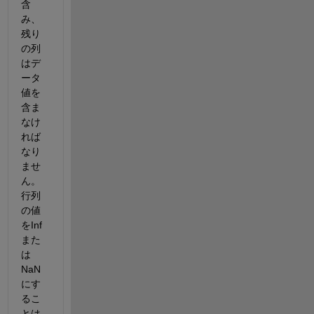
含
み、
残り
の列
はデ
ータ
値を
含ま
なけ
れば
なり
ませ
ん。
行列
の値
をInf
また
は
NaN
にす
るこ
とは