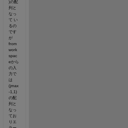
)の配
列と
なっ
て い
るの
です
が
from 
work
spac
eから
の入
力で
は
(jmax
-1,1)
の配
列と
なっ
てお
りエ
ラー