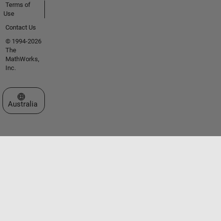
Terms of
Use
Contact Us
© 1994-2026
The
MathWorks,
Inc.
Select a Web Site
Australia