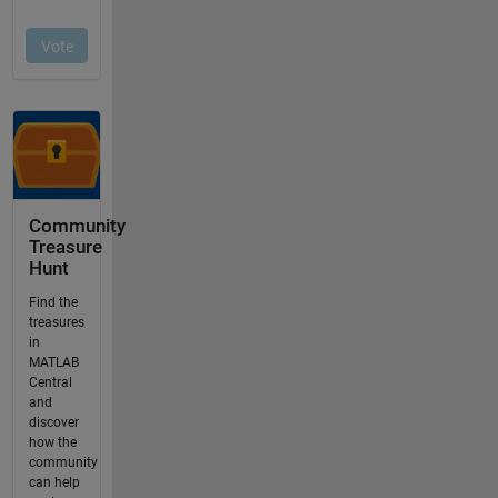
Community
Treasure
Hunt
Find the
treasures
in
MATLAB
Central
and
discover
how the
community
can help