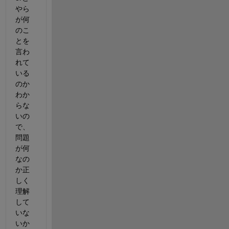
やら
が何
のこ
とを
言わ
れて
いる
のか
わか
らな
いの
で、
問題
が何
なの
か正
しく
理解
して
いな
いか