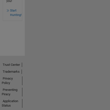
you!
Start
Hunting!
Trust Center
Trademarks
Privacy
Policy
Preventing
Piracy
Application
Status