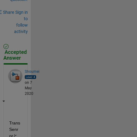
Share
Sign in
to
follow
activity
Accepted
Answer
Shoumei
on 7
May
2020
Trans
Senr
orと