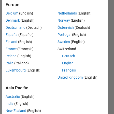
Europe
kazuki
watada
Belgium
(English)
Netherlands
(English)
3 May
Denmark
(English)
Norway
(English)
2020
1 Answer
Deutschland
(Deutsch)
Österreich
(Deutsch)
Answer
España
(Español)
Portugal
(English)
Accepted
Finland
(English)
Sweden
(English)
Updated
France
(Français)
Switzerland
7 May 2020
4 Views
Ireland
(English)
Deutsch
(30 days)
Italia
(Italiano)
English
Luxembourg
(English)
Français
United Kingdom
(English)
Asia Pacific
Australia
(English)
India
(English)
simuli
New Zealand
(English)