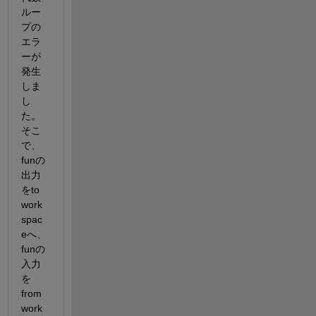
ルー
プの
エラ
ーが
発生
しま
し
た。 
そこ
で、
funの
出力
をto 
work
spac
eへ、
funの
入力
を
from 
work