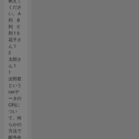
教えて
くださ
い。 A
列 B
列 C
列 1 0
花子さ
ん 1
2
太郎さ
ん 1
1
次郎君
という
csvデ
ータの
C列に
つい
て、何
らかの
方法で
暗号化