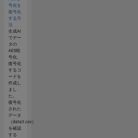
号化を
復号化
する方
法
生成AI
でデー
タの
AES暗
号化、
復号化
するコ
ードを
作成し
まし
た。
復号化
された
データ
（data3.csv）
を確認
する