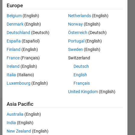
0
Europe
Following:
0
Belgium
(English)
Netherlands
(English)
Denmark
(English)
Norway
(English)
Follow
Deutschland
(Deutsch)
Österreich
(Deutsch)
España
(Español)
Portugal
(English)
Finland
(English)
Sweden
(English)
Programming
Languages:
France
(Français)
Switzerland
MATLAB
Ireland
(English)
Deutsch
Spoken
Italia
(Italiano)
English
Languages:
Japanese
Luxembourg
(English)
Français
Pronouns:
United Kingdom
(English)
He/him
Asia Pacific
Dashboard
Australia
(English)
Statistics
India
(English)
New Zealand
(English)
M…