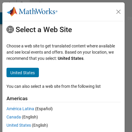
Skip to content
Community
Profile
MATLAB Answers
File Exchange
Cody
AI Chat Playground
Di
Select a Web Site
Choose a web site to get translated content where available
and see local events and offers. Based on your location, we
recommend that you select:
United States
.
syota
papa
United States
Last
You can also select a web site from the following list
seen: 1
year ago
Americas
|
Active
América Latina
(Español)
since
2023
Canada
(English)
United States
(English)
Followers: