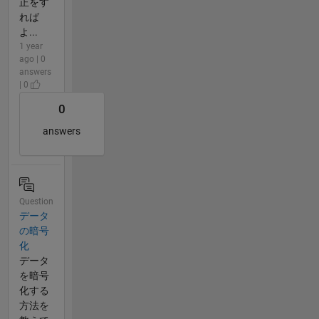
正をす
れば
よ...
1 year
ago | 0
answers
| 0
0
answers
Question
データ
の暗号
化
データ
を暗号
化する
方法を