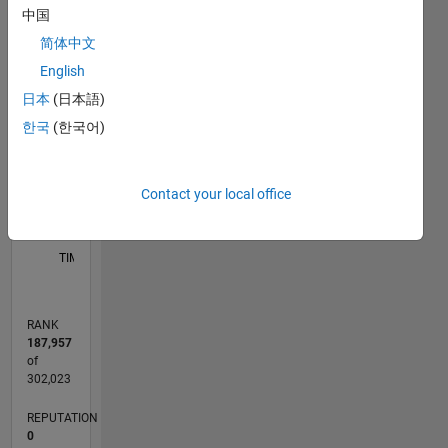
中国
-2
-1
4
3
简体中文
English
CONTRIBUTIONS
日本
(日本語)
2
한국
(한국어)
L
1
Contact your local office
0
06/23
10/23
02/24
06/24
10/24
02/25
06/25
10/25
02/26
06/26
11/23
04/24
09/24
07/25
12/25
05/26
12/23
12/24
L
TIMELINE
RANK
187,957
of
302,023
REPUTATION
0