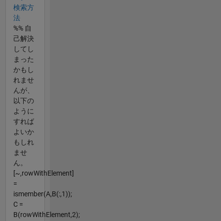
検索方
法
%% 自
己解決
してし
まった
かもし
れませ
んが、
以下の
ように
すれば
よいか
もしれ
ませ
ん。
[~,rowWithElement]
=
ismember(A,B(:,1));
C =
B(rowWithElement,2);