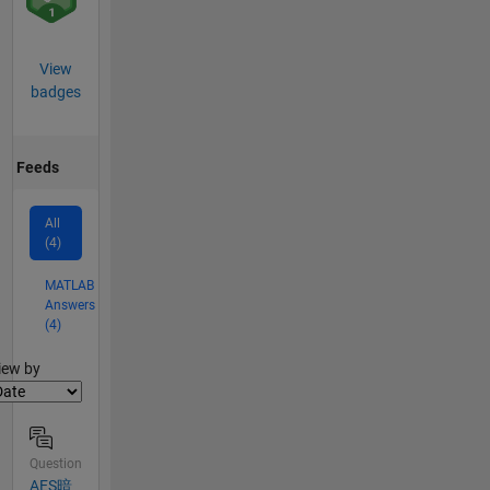
View
badges
Feeds
All
(4)
MATLAB
Answers
(4)
lter2
iew by
Question
AES暗