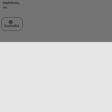
MathWorks,
Inc.
Select a Web Site
Australia