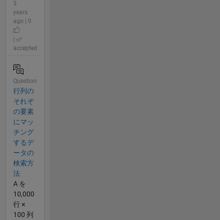
3
years
ago | 0
|
accepted
Question
行列の
それぞ
の要素
にマッ
チング
するデ
ータの
検索方
法
A を
10,000
行 ×
100 列