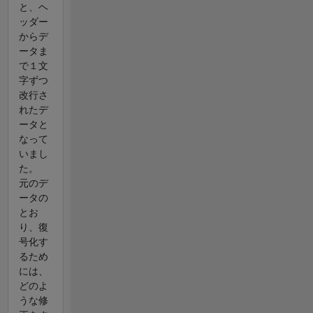
と、ヘ
ッダー
からデ
ータま
で１文
字ずつ
改行さ
れたデ
ータと
なって
いまし
た。
元のデ
ータの
とお
り、復
号化す
るため
には、
どのよ
うな修