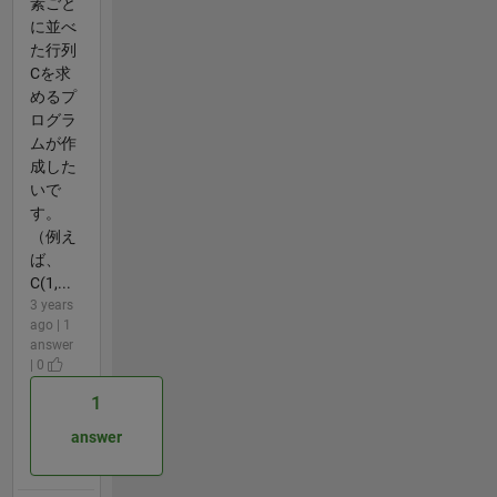
素ごと
に並べ
た行列
Cを求
めるプ
ログラ
ムが作
成した
いで
す。
（例え
ば、
C(1,...
3 years
ago | 1
answer
| 0
1
answer